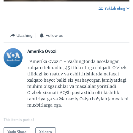
Yuklab oling
Ulashing
Follow us
Amerika Ovozi
"Amerika Ovozi" - Vashingtonda asoslangan
xalqaro teleradio, 45 tilda efirga chiqadi. O'zbek
tilidagi ko'rsatuv va eshittirishlarda nafaqat
xalqaro hayot balki siz yashayotgan jamiyatdagi
muhim o'zgarishlar va masalalar yoritiladi.
O'zbek xizmati AQSh poytaxtida olti kishilik
tahririyatga va Markaziy Osiyo bo'ylab jamoatchi
muxbirlarga ega.
This item is part of
Yaqin Sharq
Xalqaro