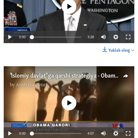
No media source currently available
0:00
3:28
Yuklab oling
"Islomiy davlat" ga qarshi strategiya - Obama/ISIL
by
Amerika Ovozi
No media source currently available
0:00
4:07