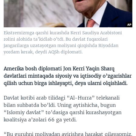
VIDEO
ODNOKLASSNIKI
XABARLAR SURATLARDA
TELEGRAM
TWITTER
Ekstremizmga qarshi kurashda Kerri Saudiya Arabistoni
SOUNDCLOUD
VOA
rolini alohida ta’kidlab o’tdi. Bu davlat fuqarolari
jangarilarga uzatayotgan moliyani qirqishda Riyoddan
yordam kerak, deydi AQSh diplomati.
Amerika bosh diplomati Jon Kerri Yaqin Sharq
davlatlari mintaqada siyosiy va iqtisodiy o’zgarishlar
qilish uchun birga ishlayapti, deya ularni olqishladi.
Davlat kotibi arab tilidagi “Al-Hurra” telekanali
bilan suhbatda bo’ldi. Uning aytishicha, bugun
“Islomiy davlat” to’dasiga qarshi kurashayotgan
koalitsiya a’zolari 66 ga yetdi.
“Bu guruhni moliyadan ayirishga harakat qilayapmiz.