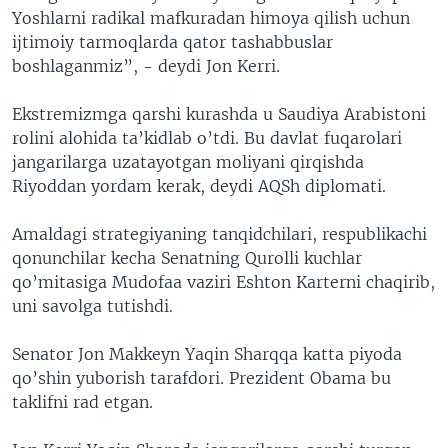
Yoshlarni radikal mafkuradan himoya qilish uchun
ijtimoiy tarmoqlarda qator tashabbuslar
boshlaganmiz”, - deydi Jon Kerri.
Ekstremizmga qarshi kurashda u Saudiya Arabistoni
rolini alohida ta’kidlab o’tdi. Bu davlat fuqarolari
jangarilarga uzatayotgan moliyani qirqishda
Riyoddan yordam kerak, deydi AQSh diplomati.
Amaldagi strategiyaning tanqidchilari, respublikachi
qonunchilar kecha Senatning Qurolli kuchlar
qo’mitasiga Mudofaa vaziri Eshton Karterni chaqirib,
uni savolga tutishdi.
Senator Jon Makkeyn Yaqin Sharqqa katta piyoda
qo’shin yuborish tarafdori. Prezident Obama bu
taklifni rad etgan.