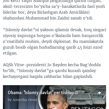
Jon Kerri Yaqin Sharqda jangarilarga qarshi turgan,
aksil-terrorizm bo’yicha sa’y-harakatlarda faol yosh
liderlar bor, deya Birlashgan Arab Amirliklari
shahzodasi Muhammad bin Zaidni sanab o’tdi.
“Islomiy davlat”ni yakson qilamiz desak, Iroq singari
siyosiy inqirozga botgan o’lkalarda ham barqarorlik
o’rnatilishi muhim, deydi diplomat. Bu mamlakatda
guruh bosib olgan hududlarning qarib 45 foizi ozod
etilgan.
AQSh Vitse-prezidenti Jo Bayden kecha Bag’dodda
bo’lib, “Islomiy davlat”ga qarshi kurash qanday
kechayotgani haqida rahbarlar bilan gaplashdi.
Obama: "Islomiy davlat" yer tishlaydi
by
Amerika Ovozi