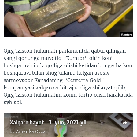
VIDEO
ODNOKLASSNIKI
XABARLAR SURATLARDA
TELEGRAM
TWITTER
SOUNDCLOUD
VOA
Qirg’iziston hukumati parlamentda qabul qilingan
yangi qonunga muvofiq “Kumtor” oltin koni
boshqaruvini o’z qo’liga olishi ketidan bungacha kon
boshqaruvi bilan shug’ullanib kelgan asosiy
sarmoyador Kanadaning “Centerra Gold”
kompaniyasi xalqaro arbitraj sudiga shikoyat qilib,
Qirg’iziston hukumatini konni tortib olish harakatida
aybladi.
Xalqaro hayot – 1-iyun, 2021-yil
by
Amerika Ovozi