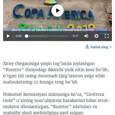
No media source currently available
0:00
8:37
Yuklab oling
Xitoy chegarasiga yaqin tog’larda joylashgan
“Kumtor” dunyodagi ikkinchi yirik oltin koni bo’lib,
o’tgan yili uning daromadi Qirg’iziston yalpi ichki
mahsulotining 12 foiziga teng bo’ldi.
Hukumat komissiyasi xulosasiga ko’ra, “Centerra
Gold” o’zining mas’uliyatsiz harakatlari bilan atrof-
muhitni ifloslantirgan, “Kumtor” ishchilari va
mahalliy aholi xavfsizligiga xavf solgan.