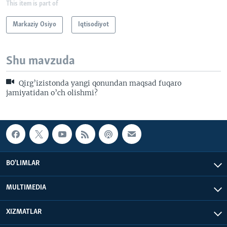
This item is part of
Markaziy Osiyo
Iqtisodiyot
Shu mavzuda
Qirg’izistonda yangi qonundan maqsad fuqaro
jamiyatidan o’ch olishmi?
BO'LIMLAR
MULTIMEDIA
XIZMATLAR