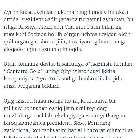
Ayrim kuzatuvchilar hukumatning bunday harakati
ortida Prezident Sadir Japarov turganini aytarkan, bu
ishga Rossiya Prezidenti Vladimir Putin bilan 24-
may kuni Sochida bo’lib o’tgan uchrashuvidan oldin
qo’l urganiga ishora qilib, Rossiyaning ham bunga
aloqadorligini taxmin qilmoqda.
Oltin konining davlat tasarrufiga o’tkazilishi ketidan
“Centerra Gold” uning Qirg’izistondagi ikkita
kompaniyasi Nyu-York sudiga bankrotlik haqida
ariza berganini bildirdi.
Qirg’iziston hukumatiga ko’ra, kompaniya bir
milliard tonnadan oshiq jismlarni tog’dagi
muzliklarga tashlab, ekologiyaga zarar yetkazgan.
Biroq kompaniya prezidenti Skott Perrining
aytishicha, kon faoliyatini har yili nazorat qiluvchi va
tekshiruvchi davlat idoralari biror tuzatish talab