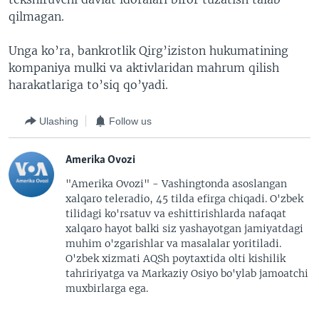
qilmagan.
Unga ko’ra, bankrotlik Qirg’iziston hukumatining
kompaniya mulki va aktivlaridan mahrum qilish
harakatlariga to’siq qo’yadi.
Ulashing
Follow us
Amerika Ovozi
"Amerika Ovozi" - Vashingtonda asoslangan
xalqaro teleradio, 45 tilda efirga chiqadi. O'zbek
tilidagi ko'rsatuv va eshittirishlarda nafaqat
xalqaro hayot balki siz yashayotgan jamiyatdagi
muhim o'zgarishlar va masalalar yoritiladi.
O'zbek xizmati AQSh poytaxtida olti kishilik
tahririyatga va Markaziy Osiyo bo'ylab jamoatchi
muxbirlarga ega.