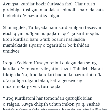
Ayniqsa, kurdlar hozir Suriyada faol. Ular urush
girdobiga tushgan mamlakat shimoli-sharqida katta
hududni o’z nazoratiga olgan.
Shuningdek, Turkiyada ham kurdlar ilgari tasavvur
etish qiyin bo’lgan huquqlarni qo’lga kiritmoqda.
Eron kurdlari ham G’arb bosimi natijasida
mamlakatda siyosiy o’zgarishlar bo’lishidan
umidvor.
Iroqda Saddam Husayn rejimi qulagandan so’ng
kurdlar o’z muxtor viloyatini tuzdi. Tahlilchi Natali
fikriga ko’ra, Iroq kurdlari hududda nazoratni to’la
o’z qo’liga olgani bilan, katta geosiyosiy
muammolarga yuz tutmoqda.
“Iroq Kurdistoni har tomondan quruqlik bilan
o’ralgan. Suvga chiqish uchun imkon yo’q. Yashab
ketish uchun ochiq chegaraga hamda qo’shni o’lkalar