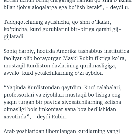
bilan ijobiy aloqalarga ega bo’lish kerak”, - deydi u.
Tadqiqotchining aytishicha, qo’shni o’lkalar,
ko’pincha, kurd guruhlarini bir-biriga qarshi gij-
gijlatadi.
Sobiq harbiy, hozirda Amerika tashabbus institutida
faoliyat olib borayotgan Maykl Rubin fikriga ko’ra,
mustaqil Kurdiston davlatining qurilmasligiga,
avvalo, kurd yetakchilarining o’zi aybdor.
“Yaqinda Kurdistondan qaytdim. Kurd talabalari,
professorlari va ziyolilari mustaqil bo’lishga eng
yaqin turgan bir paytda siyosatchilarning kelisha
olmasligi bois imkoniyat yana boy berilishidan
xavotirda”, - deydi Rubin.
Arab yoshlaridan ilhomlangan kurdlarning yangi