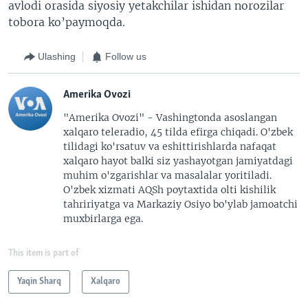
avlodi orasida siyosiy yetakchilar ishidan norozilar
tobora ko’paymoqda.
Ulashing
Follow us
Amerika Ovozi
"Amerika Ovozi" - Vashingtonda asoslangan
xalqaro teleradio, 45 tilda efirga chiqadi. O'zbek
tilidagi ko'rsatuv va eshittirishlarda nafaqat
xalqaro hayot balki siz yashayotgan jamiyatdagi
muhim o'zgarishlar va masalalar yoritiladi.
O'zbek xizmati AQSh poytaxtida olti kishilik
tahririyatga va Markaziy Osiyo bo'ylab jamoatchi
muxbirlarga ega.
This item is part of
Yaqin Sharq
Xalqaro