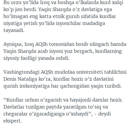
Bu orzu yo’lida Iroq va boshqa o’lkalarda kurd xalqi
ko’p jon berdi. Yaqin Sharqda o’z davlatiga ega
bo’lmagan eng katta etnik guruh sifatida kurdlar
niyatiga yetish yo’lida isyonchilar madadiga
tayanadi.
Ayniqsa, Iroq AQSh tomonidan bosib olingach hamda
Yaqin Sharqda arab isyoni yuz bergach, kurdlarning
siyosiy faolligi yanada oshdi.
Vashingtondagi AQSh mudofaa universiteti tahlilchisi
Denis Nataliga ko’ra, kurdlar hozir o’z davlatini
qurish imkoniyatiga har qachongidan yaqin turibdi.
“Kurdlar uchun o’zgarish va hayajonli damlar hozir.
Davlatlar tuzilgan paytda yaratilgan to’siq va
chegaralar o’zgaradiganga o’xshaydi”, - deydi
ekspert.