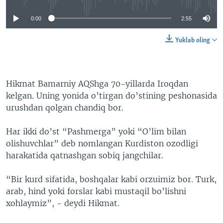
0:00
2:55
Yuklab oling
Hikmat Bamarniy AQShga 70-yillarda Iroqdan
kelgan. Uning yonida o’tirgan do’stining peshonasida
urushdan qolgan chandiq bor.
Har ikki do’st “Pashmerga” yoki “O’lim bilan
olishuvchlar” deb nomlangan Kurdiston ozodligi
harakatida qatnashgan sobiq jangchilar.
“Bir kurd sifatida, boshqalar kabi orzuimiz bor. Turk,
arab, hind yoki forslar kabi mustaqil bo’lishni
xohlaymiz”, - deydi Hikmat.