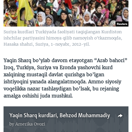
VIDEO
ODNOKLASSNIKI
XABARLAR SURATLARDA
TELEGRAM
TWITTER
Suriya kurdlari Turkiyada faoliyati taqiqlangan Kurdiston
SOUNDCLOUD
VOA
ishchilar partiyasini himoya qilib namoyish o'tkazmoqda,
Hasaka shahri, Suriya, 1-noyabr, 2012-yil.
Yaqin Sharq bo’ylab davom etayotgan “Arab bahori”
Iroq, Turkiya, Suriya va Eronda yashovchi kurd
xalqining mustaqil davlat qurishga bo’lgan
ishtiyoqini yanada alangalatmoqda. Ammo siyosiy
voqelikka nazar tashlaydigan bo’lsak, bu rejaning
amalga oshishi juda mushkul.
Yaqin Sharq kurdlari, Behzod Muhammadiy
by
Amerika Ovozi
No media source currently available