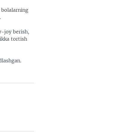
n bolalarning
.
y-joy berish,
ikka tortish
dlashgan.