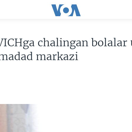
VICHga chalingan bolalar
 madad markazi