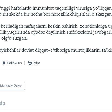
o’nggi haftalarda immunitet taqchilligi virusiga yo’liqqa
a Bishkekda bir necha bor norozilik chiqishlari o’tkazgan
 beriladigan nafaqalarni keskin oshirish, xonadonlarga u
llik yuqtirishda aybdor deyilmish shifokorlarni javobgarl
i olg’a surgan.
yishchilar davlat diqqat-e’tiboriga muhtojliklarini ta’ki
Follow us
Print
Markaziy Osiyo
da