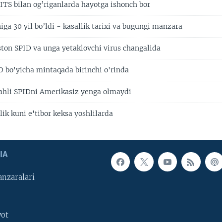
ITS bilan og’riganlarda hayotga ishonch bor
ga 30 yil bo’ldi - kasallik tarixi va bugungi manzara
ston SPID va unga yetaklovchi virus changalida
D bo'yicha mintaqada birinchi o'rinda
ahli SPIDni Amerikasiz yenga olmaydi
ik kuni e'tibor keksa yoshlilarda
IA
nzaralari
yot