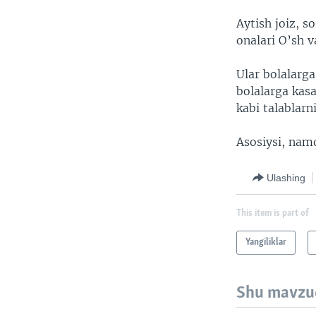
Aytish joiz, s
onalari O’sh v
Ular bolalarga
bolalarga kasa
kabi talablarn
Asosiysi, namo
Ulashing
This item is part of
Yangiliklar
Shu mavzu