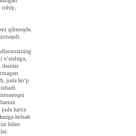
alingan
 ruhiy,
oya qilmoqda.
irmaydi.
ndlarimizning
i o’sishiga,
 darslar
etmagan
i, juda ko’p
ishadi.
ammayoqni
shamiz.
 juda katta
kazga kelsak
iz bilan
lar.