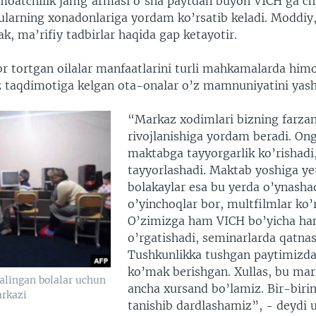
oatchilik jamg’armasi o’sha paytdan buyon VICH ga ch
 ularning xonadonlariga yordam ko’rsatib keladi. Moddiy,
, ma’rifiy tadbirlar haqida gap ketayotir.
r tortgan oilalar manfaatlarini turli mahkamalarda him
taqdimotiga kelgan ota-onalar o’z mamnuniyatini yash
“Markaz xodimlari bizning farza
rivojlanishiga yordam beradi. Ong
maktabga tayyorgarlik ko’rishadi,
tayyorlashadi. Maktab yoshiga y
bolakaylar esa bu yerda o’ynashad
o’yinchoqlar bor, multfilmlar ko’r
O’zimizga ham VICH bo’yicha h
o’rgatishadi, seminarlarda qatna
Tushkunlikka tushgan paytimizda
ko’mak berishgan. Xullas, bu mar
alingan bolalar uchun
ancha xursand bo’lamiz. Bir-birim
rkazi
tanishib dardlashamiz”, - deydi u