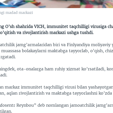
angi madad markazi
ng O’sh shahrida VICH, immunitet taqchilligi virusiga ch
o’qitish va rivojlantirish markazi ushga tushdi.
atchilik jamg’armalaridan biri va Finlyandiya moliyaviy 
n muassasa bolakaylarni maktabga tayyorlab, o’qish, chiz
rgatadi.
ningdek, ota-onalarga ham ruhiy xizmat ko’rsatiladi, k
adi.
an markaz immunitet taqchilligi virusi bilan yashayotgan
n, aqlan rivojlantirish va maktabga tayyorlashni ko’zda 
nfosentr Reynbou” deb nomlangan jamoatchilik jamg’ar
ilgan.