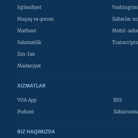
Iqtisodiyot
Vashington
Huquq va qonun
Xabarlar su
Matbuot
Mobil-salo
Salomatlik
Transcripts
Ilm-fan
Madaniyat
XIZMATLAR
VOA App
RSS
Learning English
Podcast
Xabarnom
BIZ HAQIMIZDA