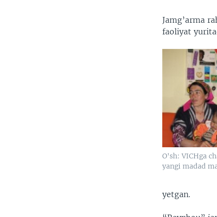
Jamg’arma rah
faoliyat yurita
O'sh: VICHga ch
yangi madad ma
yetgan.