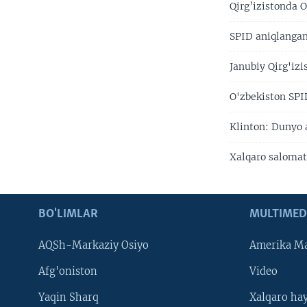
Qirg’izistonda O
SPID aniqlangani
Janubiy Qirg'izi
O'zbekiston SPI
Klinton: Dunyo 
Xalqaro salomatl
BO'LIMLAR
MULTIMED
AQSh-Markaziy Osiyo
Amerika Ma
Afg'oniston
Video
Yaqin Sharq
Xalqaro ha