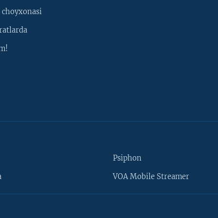
 choyxonasi
ratlarda
m!
Psiphon
a
VOA Mobile Streamer