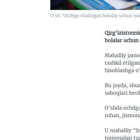
O'sh: VICHga chalingan bolalar uchun y
Qirg’izistonni
bolalar uchun 
Mahalliy jamo
tashkil etilga
hisoblashga o’
Bu joyda, shu
saboqlari beril
O’shda ochilg
ruhan, jismona
U mahalliy “I
tomonidan tuz