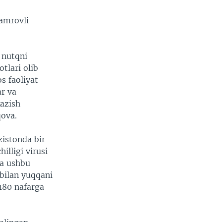
amrovli
 nutqni
otlari olib
s faoliyat
ar va
kazish
qova.
istonda bir
illigi virusi
ga ushbu
 bilan yuqqani
 180 nafarga