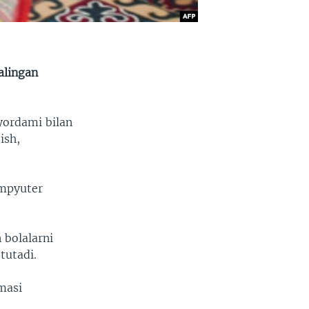
alingan
yordami bilan
ish,
ompyuter
 bolalarni
tutadi.
masi