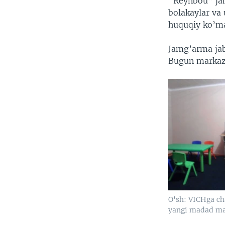
“Reynbou” jam
bolakaylar va
huquqiy ko’mak
Jamg’arma jab
Bugun markaz 
O'sh: VICHga ch
yangi madad ma