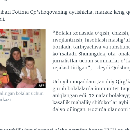
bari Fotima Qo’shoqovaning aytishicha, markaz keng q
di.
“Bolalar xonasida o’qish, chizish,
rivojlantirish, hisoblash mashg’ul
boriladi, tarbiyachiva va ruhshuno
ko’rsatadi. Shuningdek, ota-onal
jurnalistlar uchun seminarlar o’t
rejalashtirilgan”, - deydi Qo’sho
Uch yil muqaddam Janubiy Qirg’iz
guruh bolalalarda immunitet taqch
alingan bolalar uchun
aniqlangan edi. 72 nafar bolakay
rkazi
kasallik mahalliy shifokorlar aybi
da’vo qilingan. Hozirda ular soni