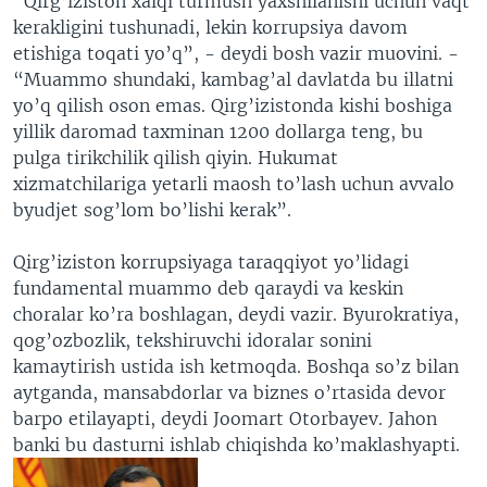
“Qirg’iziston xalqi turmush yaxshilanishi uchun vaqt
kerakligini tushunadi, lekin korrupsiya davom
etishiga toqati yo’q”, - deydi bosh vazir muovini. -
“Muammo shundaki, kambag’al davlatda bu illatni
yo’q qilish oson emas. Qirg’izistonda kishi boshiga
yillik daromad taxminan 1200 dollarga teng, bu
pulga tirikchilik qilish qiyin. Hukumat
xizmatchilariga yetarli maosh to’lash uchun avvalo
byudjet sog’lom bo’lishi kerak”.
Qirg’iziston korrupsiyaga taraqqiyot yo’lidagi
fundamental muammo deb qaraydi va keskin
choralar ko’ra boshlagan, deydi vazir. Byurokratiya,
qog’ozbozlik, tekshiruvchi idoralar sonini
kamaytirish ustida ish ketmoqda. Boshqa so’z bilan
aytganda, mansabdorlar va biznes o’rtasida devor
barpo etilayapti, deydi Joomart Otorbayev. Jahon
banki bu dasturni ishlab chiqishda ko’maklashyapti.