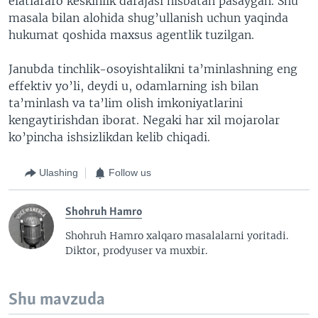
elatlararo keskinlik darajasi nisbatan pasaygan. Shu
masala bilan alohida shug’ullanish uchun yaqinda
hukumat qoshida maxsus agentlik tuzilgan.
Janubda tinchlik-osoyishtalikni ta’minlashning eng
effektiv yo’li, deydi u, odamlarning ish bilan
ta’minlash va ta’lim olish imkoniyatlarini
kengaytirishdan iborat. Negaki har xil mojarolar
ko’pincha ishsizlikdan kelib chiqadi.
Ulashing
Follow us
Shohruh Hamro
Shohruh Hamro xalqaro masalalarni yoritadi.
Diktor, prodyuser va muxbir.
Shu mavzuda