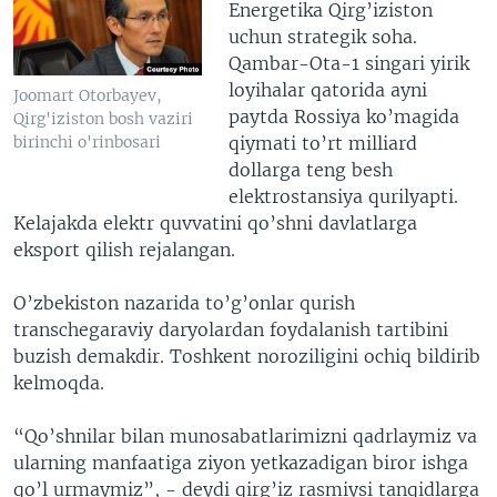
Energetika Qirg’iziston
uchun strategik soha.
Qambar-Ota-1 singari yirik
loyihalar qatorida ayni
Joomart Otorbayev,
paytda Rossiya ko’magida
Qirg'iziston bosh vaziri
qiymati to’rt milliard
birinchi o'rinbosari
dollarga teng besh
elektrostansiya qurilyapti.
Kelajakda elektr quvvatini qo’shni davlatlarga
eksport qilish rejalangan.
O’zbekiston nazarida to’g’onlar qurish
transchegaraviy daryolardan foydalanish tartibini
buzish demakdir. Toshkent noroziligini ochiq bildirib
kelmoqda.
“Qo’shnilar bilan munosabatlarimizni qadrlaymiz va
ularning manfaatiga ziyon yetkazadigan biror ishga
qo’l urmaymiz”, - deydi qirg’iz rasmiysi tanqidlarga