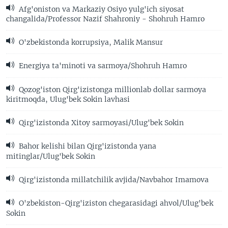
Afg'oniston va Markaziy Osiyo yulg'ich siyosat
changalida/Professor Nazif Shahroniy - Shohruh Hamro
O'zbekistonda korrupsiya, Malik Mansur
Energiya ta'minoti va sarmoya/Shohruh Hamro
Qozog'iston Qirg'izistonga millionlab dollar sarmoya
kiritmoqda, Ulug'bek Sokin lavhasi
Qirg'izistonda Xitoy sarmoyasi/Ulug'bek Sokin
Bahor kelishi bilan Qirg'izistonda yana
mitinglar/Ulug'bek Sokin
Qirg'izistonda millatchilik avjida/Navbahor Imamova
O'zbekiston-Qirg'iziston chegarasidagi ahvol/Ulug'bek
Sokin