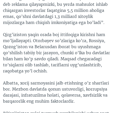
deb reklama qilayapmizki, bu yerda mahsulot ishlab
chiqargan investorlar faqatgina 5,5 million aholiga
emas, qo’shni davlatdagi 1,3 milliard xitoylik
mijozlarga ham chiqish imkoniyatiga ega bo’ladi”.
Qirg’iziston yaqin orada boj ittifoqiga kirishni ham
mo’ljallayapti. Otorbayev so’zlariga ko’ra, Rossiya,
Qozog’iston va Belarusdan iborat bu uyushmaga
qo’shilish tabiiy bir jarayon, chunki o’lka bu davlatlar
bilan ham ko’p savdo qiladi. Maqsad chegaradagi
to’siqlarni olib tashlab, tariflarni uyg’unlashtirib,
raqobatga yo’l ochish.
Albatta, xorij sarmoyasini jalb etishning o’z shartlari
bor. Mezbon davlatda qonun ustuvorligi, korrupsiya
darajasi, infratuzilma holati, qolaversa, xavfsizlik va
barqarorlik eng muhim faktorlardir.