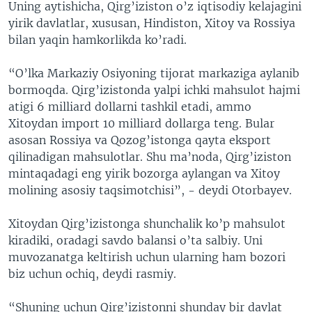
Uning aytishicha, Qirg’iziston o’z iqtisodiy kelajagini
yirik davlatlar, xususan, Hindiston, Xitoy va Rossiya
bilan yaqin hamkorlikda ko’radi.
“O’lka Markaziy Osiyoning tijorat markaziga aylanib
bormoqda. Qirg’izistonda yalpi ichki mahsulot hajmi
atigi 6 milliard dollarni tashkil etadi, ammo
Xitoydan import 10 milliard dollarga teng. Bular
asosan Rossiya va Qozog’istonga qayta eksport
qilinadigan mahsulotlar. Shu ma’noda, Qirg’iziston
mintaqadagi eng yirik bozorga aylangan va Xitoy
molining asosiy taqsimotchisi”, - deydi Otorbayev.
Xitoydan Qirg’izistonga shunchalik ko’p mahsulot
kiradiki, oradagi savdo balansi o’ta salbiy. Uni
muvozanatga keltirish uchun ularning ham bozori
biz uchun ochiq, deydi rasmiy.
“Shuning uchun Qirg’izistonni shunday bir davlat