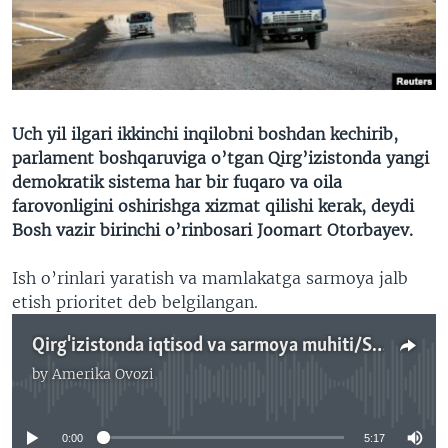
VIDEO
ODNOKLASSNIKI
XABARLAR SURATLARDA
TELEGRAM
TWITTER
SOUNDCLOUD
VOA
Uch yil ilgari ikkinchi inqilobni boshdan kechirib,
parlament boshqaruviga o’tgan Qirg’izistonda yangi
demokratik sistema har bir fuqaro va oila
farovonligini oshirishga xizmat qilishi kerak, deydi
Bosh vazir birinchi o’rinbosari Joomart Otorbayev.
Ish o’rinlari yaratish va mamlakatga sarmoya jalb
etish prioritet deb belgilangan.
Qirg'izistonda iqtisod va sarmoya muhiti/Shohruh Hamro
by
Amerika Ovozi
No media source currently available
0:00
5:17