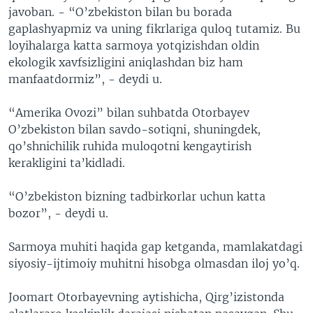
javoban. - “O’zbekiston bilan bu borada
gaplashyapmiz va uning fikrlariga quloq tutamiz. Bu
loyihalarga katta sarmoya yotqizishdan oldin
ekologik xavfsizligini aniqlashdan biz ham
manfaatdormiz”, - deydi u.
“Amerika Ovozi” bilan suhbatda Otorbayev
O’zbekiston bilan savdo-sotiqni, shuningdek,
qo’shnichilik ruhida muloqotni kengaytirish
kerakligini ta’kidladi.
“O’zbekiston bizning tadbirkorlar uchun katta
bozor”, - deydi u.
Sarmoya muhiti haqida gap ketganda, mamlakatdagi
siyosiy-ijtimoiy muhitni hisobga olmasdan iloj yo’q.
Joomart Otorbayevning aytishicha, Qirg’izistonda