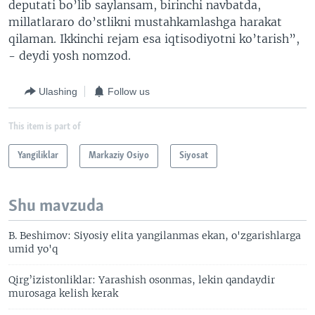
deputati bo’lib saylansam, birinchi navbatda,
millatlararo do’stlikni mustahkamlashga harakat
qilaman. Ikkinchi rejam esa iqtisodiyotni ko’tarish”,
- deydi yosh nomzod.
Ulashing
Follow us
This item is part of
Yangiliklar
Markaziy Osiyo
Siyosat
Shu mavzuda
B. Beshimov: Siyosiy elita yangilanmas ekan, o'zgarishlarga
umid yo'q
Qirg’izistonliklar: Yarashish osonmas, lekin qandaydir
murosaga kelish kerak