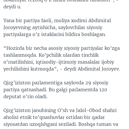
deydi u.
Yana bir partiya faoli, moliya xodimi Abdimital
Joroyevning aytishicha, saylovchilar siyosiy
partiyalarga o’z istaklarini bildira boshlagan.
“Hozirda bir necha asosiy siyosiy partiyalar ko’zga
tashlanmoqda. Ko’pchilik ulardan tinchlik
o’rnatilishini, iqtisodiy-ijtimoiy masalalar ijobiy
yechilishini kutmoqda”, - deydi Abdimital Joroyev.
Qirg’iziston parlamentiga saylovda 29 siyosiy
partiya qatnashadi. Bu galgi parlamentda 120
deputat o’rin oladi.
Qirg’iziston janubining O’sh va Jalol-Obod shahri
aholisi etnik to’qnashuvlar ortidan bir qadar
siyosatdan uzoqlshgani seziladi. Boshqa tuman va