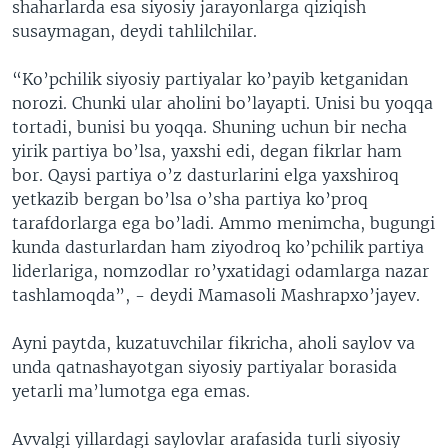
shaharlarda esa siyosiy jarayonlarga qiziqish
susaymagan, deydi tahlilchilar.
“Ko’pchilik siyosiy partiyalar ko’payib ketganidan
norozi. Chunki ular aholini bo’layapti. Unisi bu yoqqa
tortadi, bunisi bu yoqqa. Shuning uchun bir necha
yirik partiya bo’lsa, yaxshi edi, degan fikrlar ham
bor. Qaysi partiya o’z dasturlarini elga yaxshiroq
yetkazib bergan bo’lsa o’sha partiya ko’proq
tarafdorlarga ega bo’ladi. Ammo menimcha, bugungi
kunda dasturlardan ham ziyodroq ko’pchilik partiya
liderlariga, nomzodlar ro’yxatidagi odamlarga nazar
tashlamoqda”, - deydi Mamasoli Mashrapxo’jayev.
Ayni paytda, kuzatuvchilar fikricha, aholi saylov va
unda qatnashayotgan siyosiy partiyalar borasida
yetarli ma’lumotga ega emas.
Avvalgi yillardagi saylovlar arafasida turli siyosiy