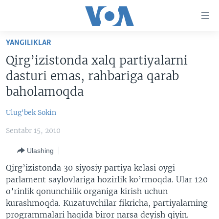
Bosh
sahifaga
boring
Boshiga
YANGILIKLAR
qayting
BOSH SAHIFA
Qirg’izistonda xalq partiyalarni
Qidiruvga
AMERIKA
dasturi emas, rahbariga qarab
o'ting
MARKAZIY OSIYO
baholamoqda
XALQARO
Ulug'bek Sokin
VATANDOSHLAR
Sentabr 15, 2010
MULTIMEDIA
Ulashing
IJTIMOIY TARMOQLAR
AMERIKA MANZARALARI
Qirg’izistonda 30 siyosiy partiya kelasi oygi
INGLIZ TILI DARSLARI
XALQARO HAYOT
FACEBOOK
parlament saylovlariga hozirlik ko’rmoqda. Ular 120
o’rinlik qonunchilik organiga kirish uchun
EDITORIAL
VASHINGTON CHOYXONASI
YOUTUBE
kurashmoqda. Kuzatuvchilar fikricha, partiyalarning
MOBIL-SALOM!
INSTAGRAM
programmalari haqida biror narsa deyish qiyin.
Learning English