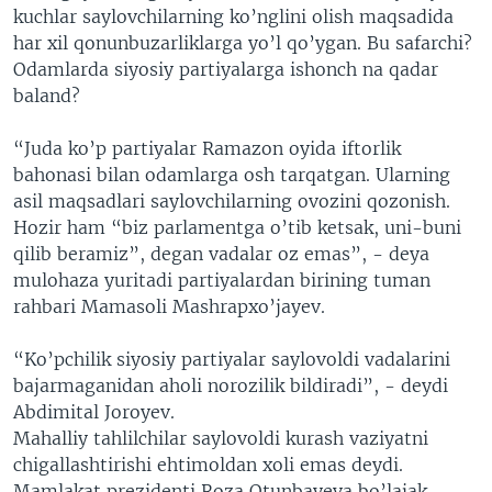
kuchlar saylovchilarning ko’nglini olish maqsadida
har xil qonunbuzarliklarga yo’l qo’ygan. Bu safarchi?
Odamlarda siyosiy partiyalarga ishonch na qadar
baland?
“Juda ko’p partiyalar Ramazon oyida iftorlik
bahonasi bilan odamlarga osh tarqatgan. Ularning
asil maqsadlari saylovchilarning ovozini qozonish.
Hozir ham “biz parlamentga o’tib ketsak, uni-buni
qilib beramiz”, degan vadalar oz emas”, - deya
mulohaza yuritadi partiyalardan birining tuman
rahbari Mamasoli Mashrapxo’jayev.
“Ko’pchilik siyosiy partiyalar saylovoldi vadalarini
bajarmaganidan aholi norozilik bildiradi”, - deydi
Abdimital Joroyev.
Mahalliy tahlilchilar saylovoldi kurash vaziyatni
chigallashtirishi ehtimoldan xoli emas deydi.
Mamlakat prezidenti Roza Otunbayeva bo’lajak