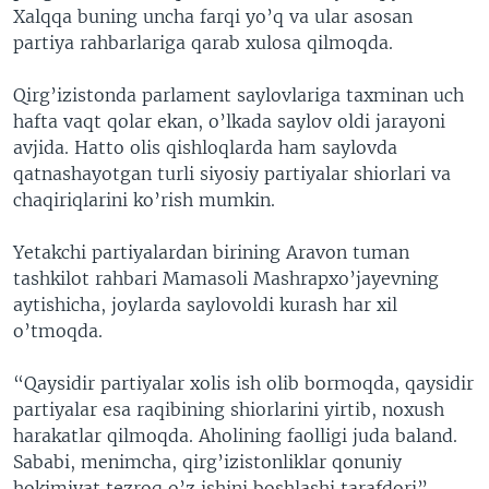
Xalqqa buning uncha farqi yo’q va ular asosan
VIDEO
ODNOKLASSNIKI
partiya rahbarlariga qarab xulosa qilmoqda.
XABARLAR SURATLARDA
TELEGRAM
Qirg’izistonda parlament saylovlariga taxminan uch
TWITTER
hafta vaqt qolar ekan, o’lkada saylov oldi jarayoni
SOUNDCLOUD
VOA
avjida. Hatto olis qishloqlarda ham saylovda
qatnashayotgan turli siyosiy partiyalar shiorlari va
chaqiriqlarini ko’rish mumkin.
Yetakchi partiyalardan birining Aravon tuman
tashkilot rahbari Mamasoli Mashrapxo’jayevning
aytishicha, joylarda saylovoldi kurash har xil
o’tmoqda.
“Qaysidir partiyalar xolis ish olib bormoqda, qaysidir
partiyalar esa raqibining shiorlarini yirtib, noxush
harakatlar qilmoqda. Aholining faolligi juda baland.
Sababi, menimcha, qirg’izistonliklar qonuniy
hokimiyat tezroq o’z ishini boshlashi tarafdori”, -