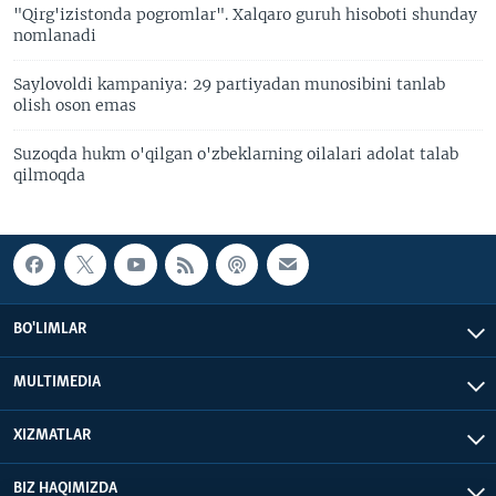
"Qirg'izistonda pogromlar". Xalqaro guruh hisoboti shunday
nomlanadi
Saylovoldi kampaniya: 29 partiyadan munosibini tanlab
olish oson emas
Suzoqda hukm o'qilgan o'zbeklarning oilalari adolat talab
qilmoqda
BO'LIMLAR
MULTIMEDIA
XIZMATLAR
BIZ HAQIMIZDA