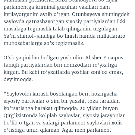
parlamentga kriminal guruhlar vakillari ham
intilayotganini aytib o’tgan. Otunbayeva shuningdek
saylovda qatnashayotgan siyosiy partiyalardan ikki
masalaga tegmaslik talab qilinganini urgulagan.
Ya’ni shimol-janubga bo’linish hamda millatlararo
munosabatlarga so’z tegizmaslik.
O’sh yaqinidan bo’lgan yosh olim Alisher Yusupov
taniqli partiyalardan biri nomzodlari ro’yxatiga
kirgan. Bu kabi ro’yxatlarda yoshlar soni oz emas,
deyilmoqda.
“Saylovoldi kurash boshlangan beri, hozirgacha
siyosiy partiyalar o’zini bir yaxshi, toza tarafdan
ko’rsatishga harakat qilmoqda. 20 yildan buyon
Qirg’izistonda ko’plab saylovlar, siyosiy jarayonlar
bo’lib o’tgan va safargi parlament saylovlari xolis
o’tishiga umid qilaman. Agar men parlament