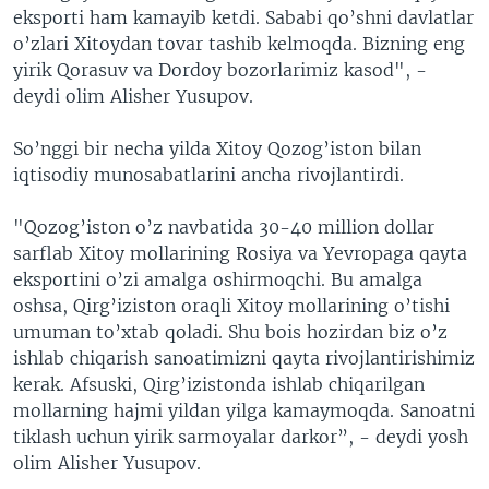
eksporti ham kamayib ketdi. Sababi qo’shni davlatlar
o’zlari Xitoydan tovar tashib kelmoqda. Bizning eng
yirik Qorasuv va Dordoy bozorlarimiz kasod", -
deydi olim Alisher Yusupov.
So’nggi bir necha yilda Xitoy Qozog’iston bilan
iqtisodiy munosabatlarini ancha rivojlantirdi.
"Qozog’iston o’z navbatida 30-40 million dollar
sarflab Xitoy mollarining Rosiya va Yevropaga qayta
eksportini o’zi amalga oshirmoqchi. Bu amalga
oshsa, Qirg’iziston oraqli Xitoy mollarining o’tishi
umuman to’xtab qoladi. Shu bois hozirdan biz o’z
ishlab chiqarish sanoatimizni qayta rivojlantirishimiz
kerak. Afsuski, Qirg’izistonda ishlab chiqarilgan
mollarning hajmi yildan yilga kamaymoqda. Sanoatni
tiklash uchun yirik sarmoyalar darkor”, - deydi yosh
olim Alisher Yusupov.