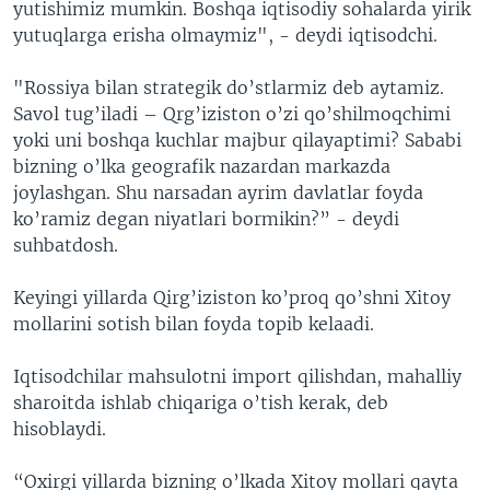
yutishimiz mumkin. Boshqa iqtisodiy sohalarda yirik
yutuqlarga erisha olmaymiz", - deydi iqtisodchi.
"Rossiya bilan strategik do’stlarmiz deb aytamiz.
Savol tug’iladi – Qrg’iziston o’zi qo’shilmoqchimi
yoki uni boshqa kuchlar majbur qilayaptimi? Sababi
bizning o’lka geografik nazardan markazda
joylashgan. Shu narsadan ayrim davlatlar foyda
ko’ramiz degan niyatlari bormikin?” - deydi
suhbatdosh.
Keyingi yillarda Qirg’iziston ko’proq qo’shni Xitoy
mollarini sotish bilan foyda topib kelaadi.
Iqtisodchilar mahsulotni import qilishdan, mahalliy
sharoitda ishlab chiqariga o’tish kerak, deb
hisoblaydi.
“Oxirgi yillarda bizning o’lkada Xitoy mollari qayta