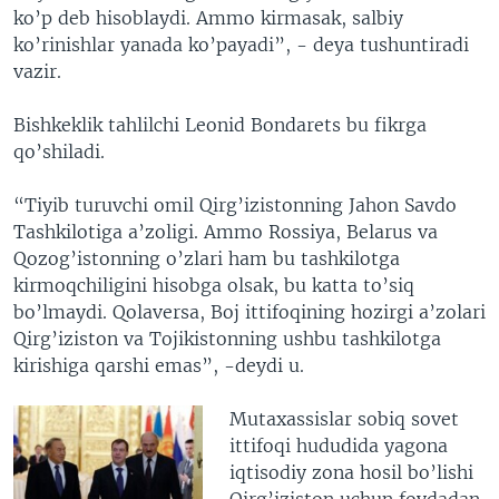
ko’p deb hisoblaydi. Ammo kirmasak, salbiy
ko’rinishlar yanada ko’payadi”, - deya tushuntiradi
vazir.
Bishkeklik tahlilchi Leonid Bondarets bu fikrga
qo’shiladi.
“Tiyib turuvchi omil Qirg’izistonning Jahon Savdo
Tashkilotiga a’zoligi. Ammo Rossiya, Belarus va
Qozog’istonning o’zlari ham bu tashkilotga
kirmoqchiligini hisobga olsak, bu katta to’siq
bo’lmaydi. Qolaversa, Boj ittifoqining hozirgi a’zolari
Qirg’iziston va Tojikistonning ushbu tashkilotga
kirishiga qarshi emas”, -deydi u.
Mutaxassislar sobiq sovet
ittifoqi hududida yagona
iqtisodiy zona hosil bo’lishi
Qirg’iziston uchun foydadan