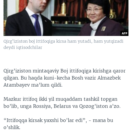
VIDEO
ODNOKLASSNIKI
XABARLAR SURATLARDA
TELEGRAM
TWITTER
SOUNDCLOUD
VOA
Qirg’iziston boj ittifoqiga kirsa ham yutadi, ham yutqizadi
deydi iqtisodchilar
Qirg’iziston mintaqaviy Boj ittifoqiga kirishga qaror
qilgan. Bu haqda kuni-kecha Bosh vazir Almazbek
Atambayev ma’lum qildi.
Mazkur ittifoq ikki yil muqaddam tashkil topgan
bo’lib, unga Rossiya, Belarus va Qozog’iston a’zo.
“Ittifoqqa kirsak yaxshi bo’lar edi”, - mana bu
o’shlik.