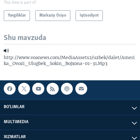
This item is part of
Yangiliklar
Markaziy Osiyo
Iqtisodiyot
Shu mavzuda
http://www.voanews.com/MediaAssets2/uzbek/dalet/Ameri
ka_Ovozi_Ulugbek_Sokin_Bojxona-01-31.Mp3
BO'LIMLAR
MULTIMEDIA
XIZMATLAR