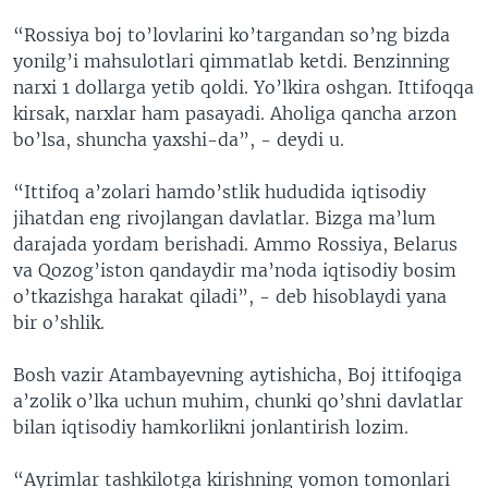
“Rossiya boj to’lovlarini ko’targandan so’ng bizda
yonilg’i mahsulotlari qimmatlab ketdi. Benzinning
narxi 1 dollarga yetib qoldi. Yo’lkira oshgan. Ittifoqqa
kirsak, narxlar ham pasayadi. Aholiga qancha arzon
bo’lsa, shuncha yaxshi-da”, - deydi u.
“Ittifoq a’zolari hamdo’stlik hududida iqtisodiy
jihatdan eng rivojlangan davlatlar. Bizga ma’lum
darajada yordam berishadi. Ammo Rossiya, Belarus
va Qozog’iston qandaydir ma’noda iqtisodiy bosim
o’tkazishga harakat qiladi”, - deb hisoblaydi yana
bir o’shlik.
Bosh vazir Atambayevning aytishicha, Boj ittifoqiga
a’zolik o’lka uchun muhim, chunki qo’shni davlatlar
bilan iqtisodiy hamkorlikni jonlantirish lozim.
“Ayrimlar tashkilotga kirishning yomon tomonlari