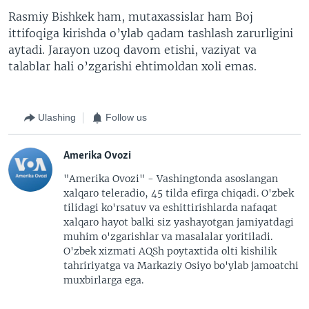
Rasmiy Bishkek ham, mutaxassislar ham Boj
ittifoqiga kirishda o’ylab qadam tashlash zarurligini
aytadi. Jarayon uzoq davom etishi, vaziyat va
talablar hali o’zgarishi ehtimoldan xoli emas.
Ulashing
Follow us
Amerika Ovozi
"Amerika Ovozi" - Vashingtonda asoslangan
xalqaro teleradio, 45 tilda efirga chiqadi. O'zbek
tilidagi ko'rsatuv va eshittirishlarda nafaqat
xalqaro hayot balki siz yashayotgan jamiyatdagi
muhim o'zgarishlar va masalalar yoritiladi.
O'zbek xizmati AQSh poytaxtida olti kishilik
tahririyatga va Markaziy Osiyo bo'ylab jamoatchi
muxbirlarga ega.