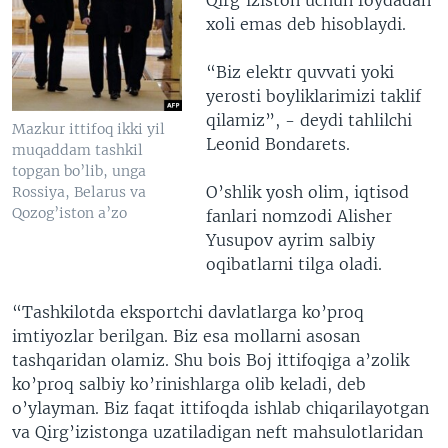
xoli emas deb hisoblaydi.
“Biz elektr quvvati yoki
yerosti boyliklarimizi taklif
qilamiz”, - deydi tahlilchi
Mazkur ittifoq ikki yil
Leonid Bondarets.
muqaddam tashkil
topgan bo’lib, unga
O’shlik yosh olim, iqtisod
Rossiya, Belarus va
Qozog’iston a’zo
fanlari nomzodi Alisher
Yusupov ayrim salbiy
oqibatlarni tilga oladi.
“Tashkilotda eksportchi davlatlarga ko’proq
imtiyozlar berilgan. Biz esa mollarni asosan
tashqaridan olamiz. Shu bois Boj ittifoqiga a’zolik
ko’proq salbiy ko’rinishlarga olib keladi, deb
o’ylayman. Biz faqat ittifoqda ishlab chiqarilayotgan
va Qirg’izistonga uzatiladigan neft mahsulotlaridan