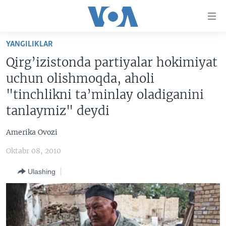
Bosh
sahifaga
boring
Boshiga
YANGILIKLAR
qayting
BOSH SAHIFA
Qirg’izistonda partiyalar hokimiyat
Qidiruvga
AMERIKA
uchun olishmoqda, aholi
o'ting
MARKAZIY OSIYO
"tinchlikni ta’minlay oladiganini
tanlaymiz" deydi
XALQARO
VATANDOSHLAR
Amerika Ovozi
MULTIMEDIA
Oktabr 08, 2010
IJTIMOIY TARMOQLAR
AMERIKA MANZARALARI
Ulashing
INGLIZ TILI DARSLARI
XALQARO HAYOT
FACEBOOK
EDITORIAL
VASHINGTON CHOYXONASI
YOUTUBE
MOBIL-SALOM!
INSTAGRAM
Learning English