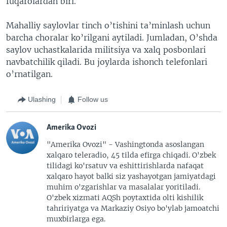
fuqarolardan biri.
Mahalliy saylovlar tinch o’tishini ta’minlash uchun
barcha choralar ko’rilgani aytiladi. Jumladan, O’shda
saylov uchastkalarida militsiya va xalq posbonlari
navbatchilik qiladi. Bu joylarda ishonch telefonlari
o’rnatilgan.
Ulashing
Follow us
Amerika Ovozi
"Amerika Ovozi" - Vashingtonda asoslangan
xalqaro teleradio, 45 tilda efirga chiqadi. O'zbek
tilidagi ko'rsatuv va eshittirishlarda nafaqat
xalqaro hayot balki siz yashayotgan jamiyatdagi
muhim o'zgarishlar va masalalar yoritiladi.
O'zbek xizmati AQSh poytaxtida olti kishilik
tahririyatga va Markaziy Osiyo bo'ylab jamoatchi
muxbirlarga ega.