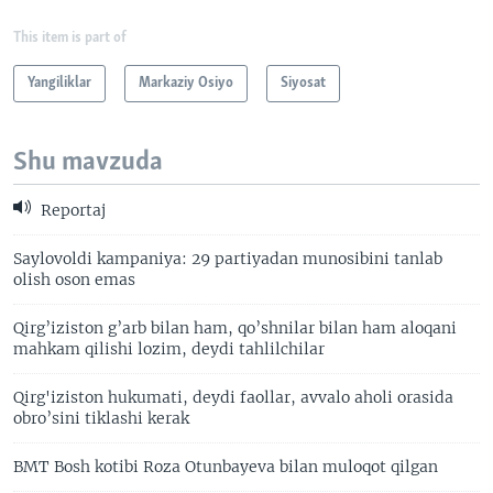
This item is part of
Yangiliklar
Markaziy Osiyo
Siyosat
Shu mavzuda
Reportaj
Saylovoldi kampaniya: 29 partiyadan munosibini tanlab
olish oson emas
Qirg’iziston g’arb bilan ham, qo’shnilar bilan ham aloqani
mahkam qilishi lozim, deydi tahlilchilar
Qirg'iziston hukumati, deydi faollar, avvalo aholi orasida
obro’sini tiklashi kerak
BMT Bosh kotibi Roza Otunbayeva bilan muloqot qilgan