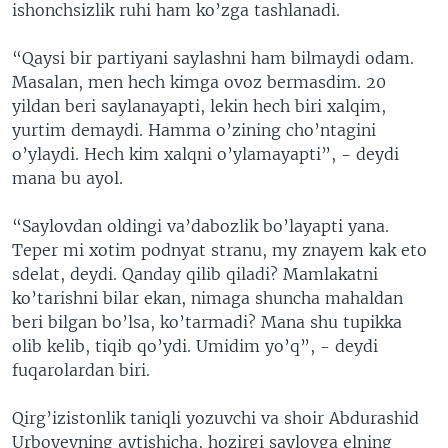
ishonchsizlik ruhi ham ko’zga tashlanadi.
“Qaysi bir partiyani saylashni ham bilmaydi odam.
Masalan, men hech kimga ovoz bermasdim. 20
yildan beri saylanayapti, lekin hech biri xalqim,
yurtim demaydi. Hamma o’zining cho’ntagini
o’ylaydi. Hech kim xalqni o’ylamayapti”, - deydi
mana bu ayol.
“Saylovdan oldingi va’dabozlik bo’layapti yana.
Teper mi xotim podnyat stranu, my znayem kak eto
sdelat, deydi. Qanday qilib qiladi? Mamlakatni
ko’tarishni bilar ekan, nimaga shuncha mahaldan
beri bilgan bo’lsa, ko’tarmadi? Mana shu tupikka
olib kelib, tiqib qo’ydi. Umidim yo’q”, - deydi
fuqarolardan biri.
Qirg’izistonlik taniqli yozuvchi va shoir Abdurashid
Urboyevning aytishicha, hozirgi saylovga elning