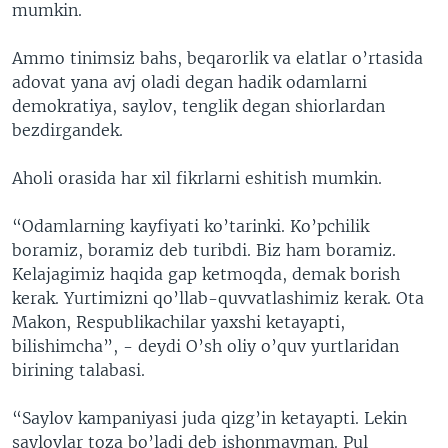
mumkin.
Ammo tinimsiz bahs, beqarorlik va elatlar o’rtasida
adovat yana avj oladi degan hadik odamlarni
demokratiya, saylov, tenglik degan shiorlardan
bezdirgandek.
Aholi orasida har xil fikrlarni eshitish mumkin.
“Odamlarning kayfiyati ko’tarinki. Ko’pchilik
boramiz, boramiz deb turibdi. Biz ham boramiz.
Kelajagimiz haqida gap ketmoqda, demak borish
kerak. Yurtimizni qo’llab-quvvatlashimiz kerak. Ota
Makon, Respublikachilar yaxshi ketayapti,
bilishimcha”, - deydi O’sh oliy o’quv yurtlaridan
birining talabasi.
“Saylov kampaniyasi juda qizg’in ketayapti. Lekin
saylovlar toza bo’ladi deb ishonmayman. Pul