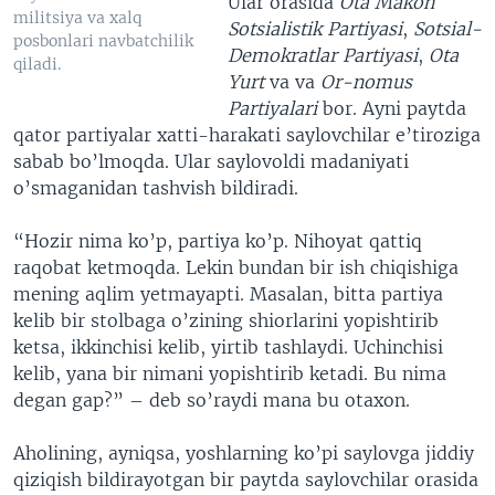
Ular orasida
Ota Makon
militsiya va xalq
Sotsialistik Partiyasi
,
Sotsial-
posbonlari navbatchilik
Demokratlar Partiyasi
,
Ota
qiladi.
Yurt
va va
Or-nomus
Partiyalari
bor. Ayni paytda
qator partiyalar xatti-harakati saylovchilar e’tiroziga
sabab bo’lmoqda. Ular saylovoldi madaniyati
o’smaganidan tashvish bildiradi.
“Hozir nima ko’p, partiya ko’p. Nihoyat qattiq
raqobat ketmoqda. Lekin bundan bir ish chiqishiga
mening aqlim yetmayapti. Masalan, bitta partiya
kelib bir stolbaga o’zining shiorlarini yopishtirib
ketsa, ikkinchisi kelib, yirtib tashlaydi. Uchinchisi
kelib, yana bir nimani yopishtirib ketadi. Bu nima
degan gap?” – deb so’raydi mana bu otaxon.
Aholining, ayniqsa, yoshlarning ko’pi saylovga jiddiy
qiziqish bildirayotgan bir paytda saylovchilar orasida