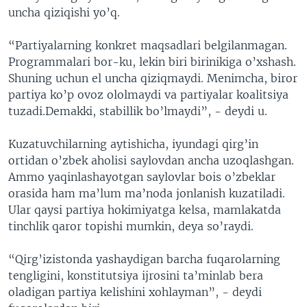
uncha qiziqishi yo’q.
“Partiyalarning konkret maqsadlari belgilanmagan.
Programmalari bor-ku, lekin biri birinikiga o’xshash.
Shuning uchun el uncha qiziqmaydi. Menimcha, biror
partiya ko’p ovoz ololmaydi va partiyalar koalitsiya
tuzadi.Demakki, stabillik bo’lmaydi”, - deydi u.
Kuzatuvchilarning aytishicha, iyundagi qirg’in
ortidan o’zbek aholisi saylovdan ancha uzoqlashgan.
Ammo yaqinlashayotgan saylovlar bois o’zbeklar
orasida ham ma’lum ma’noda jonlanish kuzatiladi.
Ular qaysi partiya hokimiyatga kelsa, mamlakatda
tinchlik qaror topishi mumkin, deya so’raydi.
“Qirg’izistonda yashaydigan barcha fuqarolarning
tengligini, konstitutsiya ijrosini ta’minlab bera
oladigan partiya kelishini xohlayman”, - deydi