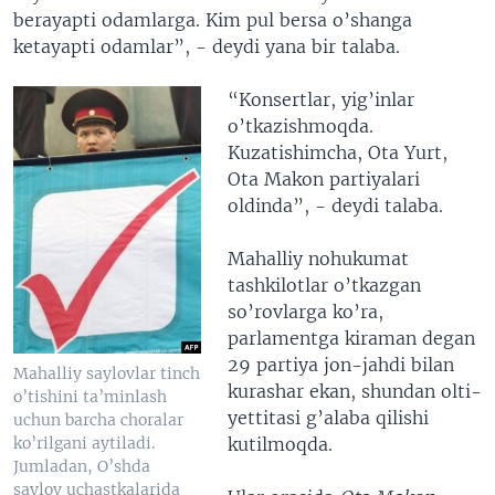
berayapti odamlarga. Kim pul bersa o’shanga
ketayapti odamlar”, - deydi yana bir talaba.
“Konsertlar, yig’inlar
o’tkazishmoqda.
Kuzatishimcha, Ota Yurt,
Ota Makon partiyalari
oldinda”, - deydi talaba.
Mahalliy nohukumat
tashkilotlar o’tkazgan
so’rovlarga ko’ra,
parlamentga kiraman degan
29 partiya jon-jahdi bilan
Mahalliy saylovlar tinch
kurashar ekan, shundan olti-
o’tishini ta’minlash
yettitasi g’alaba qilishi
uchun barcha choralar
kutilmoqda.
ko’rilgani aytiladi.
Jumladan, O’shda
saylov uchastkalarida