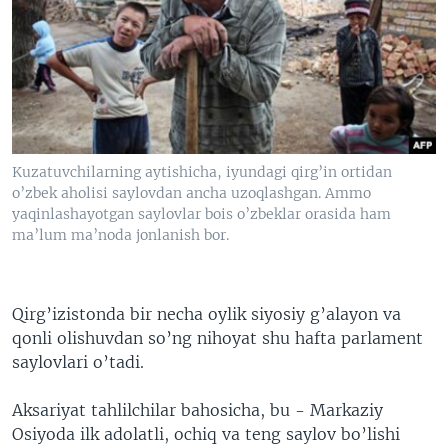
VIDEO
ODNOKLASSNIKI
XABARLAR SURATLARDA
TELEGRAM
TWITTER
SOUNDCLOUD
VOA
Kuzatuvchilarning aytishicha, iyundagi qirg’in ortidan
o’zbek aholisi saylovdan ancha uzoqlashgan. Ammo
yaqinlashayotgan saylovlar bois o’zbeklar orasida ham
ma’lum ma’noda jonlanish bor.
Qirg’izistonda bir necha oylik siyosiy g’alayon va
qonli olishuvdan so’ng nihoyat shu hafta parlament
saylovlari o’tadi.
Aksariyat tahlilchilar bahosicha, bu - Markaziy
Osiyoda ilk adolatli, ochiq va teng saylov bo’lishi