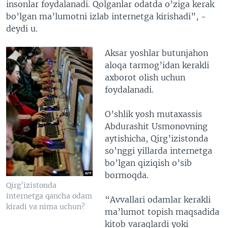
insonlar foydalanadi. Qolganlar odatda o’ziga kerak
bo’lgan ma’lumotni izlab internetga kirishadi”, -
deydi u.
Aksar yoshlar butunjahon
aloqa tarmog’idan kerakli
axborot olish uchun
foydalanadi.
O’shlik yosh mutaxassis
Abdurashit Usmonovning
aytishicha, Qirg’izistonda
so’nggi yillarda internetga
bo’lgan qiziqish o’sib
bormoqda.
Qirg’izistonda
internetga qancha odam
“Avvallari odamlar kerakli
kiradi va nima uchun?
ma’lumot topish maqsadida
kitob varaqlardi yoki