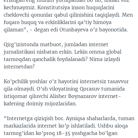
kechmaymiz. Konstitutsiya inson huquqlarini
cheklovchi qonunlar qabul qilinishini taqiqlaydi. Men
fuqaro huquq va erkinliklarini qa’tiy himoya
qilaman", - degan edi Otunbayeva o’z bayonotida.
Qirg'izistonda matbuot, jumladan internet
jurnalistikasi nisbatan erkin. Lekin omma global
tarmoqdan qanchalik foydalanadi? Nima izlaydi
internetdan?
Ko’pchilik yoshlar o’z hayotini internetsiz tasavvur
qila olmaydi. O’sh viloyatining Qorasuv tumanida
istiqomat qiluvchi Alisher Boynazarov internet-
kafening doimiy mijozlaridan.
“Internetga qiziqish bor. Ayniqsa shaharlarda, tuman
markazlarida internet ko’p ishlatiladi. Ushbu aloqa
tarmog’idan ko’proq 18-35 yoshgacha bo’lgan