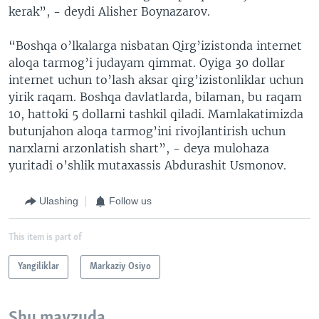
kerak”, - deydi Alisher Boynazarov.
“Boshqa o’lkalarga nisbatan Qirg’izistonda internet
aloqa tarmog’i judayam qimmat. Oyiga 30 dollar
internet uchun to’lash aksar qirg’izistonliklar uchun
yirik raqam. Boshqa davlatlarda, bilaman, bu raqam
10, hattoki 5 dollarni tashkil qiladi. Mamlakatimizda
butunjahon aloqa tarmog’ini rivojlantirish uchun
narxlarni arzonlatish shart”, - deya mulohaza
yuritadi o’shlik mutaxassis Abdurashit Usmonov.
Ulashing
Follow us
This item is part of
Yangiliklar
Markaziy Osiyo
Shu mavzuda