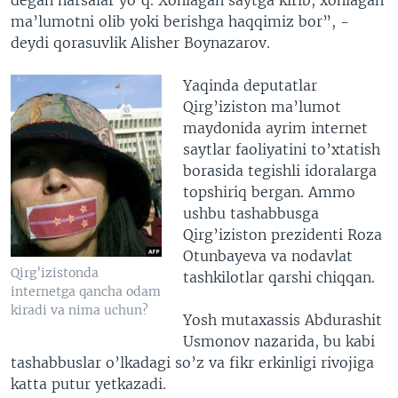
ma’lumotni olib yoki berishga haqqimiz bor”, -
deydi qorasuvlik Alisher Boynazarov.
Yaqinda deputatlar
Qirg’iziston ma’lumot
maydonida ayrim internet
saytlar faoliyatini to’xtatish
borasida tegishli idoralarga
topshiriq bergan. Ammo
ushbu tashabbusga
Qirg’iziston prezidenti Roza
Otunbayeva va nodavlat
Qirg’izistonda
tashkilotlar qarshi chiqqan.
internetga qancha odam
kiradi va nima uchun?
Yosh mutaxassis Abdurashit
Usmonov nazarida, bu kabi
tashabbuslar o’lkadagi so’z va fikr erkinligi rivojiga
katta putur yetkazadi.