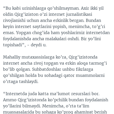
“Bu kabi urinishlarga qo’shilmayman. Axir ikki yil
oldin Qirg’iziston o’zi internet jurnalistikasi
rivojlanishi uchun ancha erkinlik bergan. Bundan
keyin internet saytlarini yopish, menimcha, to’g’ri
emas. Yopgan chog’ida ham yoshlarimiz internetdan
foydalanishda ancha malakalari oshdi. Bir yo’lini
topishadi”, - deydi u.
Mahalliy mutaxassislarga ko’ra, Qirg’izistonda
internet ancha rivoj topgan va erkin aloqa tarmog’i
bo’lib qolgan. Suhbatdoshlar ushbu fikrlarga
qo’shilgan holda bu sohadagi qator muammolarni
o’rtaga tashlaydi.
“Internetda juda katta ma’lumot resurslari bor.
Ammo Qirg’izistonda ko’pchilik bundan foydalanish
yo’llarini bilmaydi. Menimcha, o’rta ta’lim
muassasalarida bu sohaga ko’proq ahamiyat berish