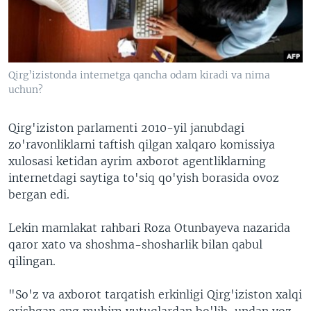
VIDEO
ODNOKLASSNIKI
XABARLAR SURATLARDA
TELEGRAM
TWITTER
Qirg’izistonda internetga qancha odam kiradi va nima
SOUNDCLOUD
VOA
uchun?
Qirg'iziston parlamenti 2010-yil janubdagi
zo'ravonliklarni taftish qilgan xalqaro komissiya
xulosasi ketidan ayrim axborot agentliklarning
internetdagi saytiga to'siq qo'yish borasida ovoz
bergan edi.
Lekin mamlakat rahbari Roza Otunbayeva nazarida
qaror xato va shoshma-shosharlik bilan qabul
qilingan.
"So'z va axborot tarqatish erkinligi Qirg'iziston xalqi
erishgan eng muhim yutuqlardan bo'lib, undan voz