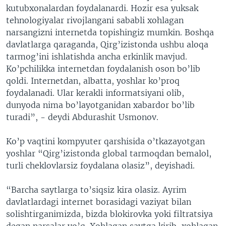
kutubxonalardan foydalanardi. Hozir esa yuksak
tehnologiyalar rivojlangani sababli xohlagan
narsangizni internetda topishingiz mumkin. Boshqa
davlatlarga qaraganda, Qirg’izistonda ushbu aloqa
tarmog’ini ishlatishda ancha erkinlik mavjud.
Ko’pchilikka internetdan foydalanish oson bo’lib
qoldi. Internetdan, albatta, yoshlar ko’proq
foydalanadi. Ular kerakli informatsiyani olib,
dunyoda nima bo’layotganidan xabardor bo’lib
turadi”, - deydi Abdurashit Usmonov.
Ko’p vaqtini kompyuter qarshisida o’tkazayotgan
yoshlar “Qirg’izistonda global tarmoqdan bemalol,
turli cheklovlarsiz foydalana olasiz”, deyishadi.
“Barcha saytlarga to’siqsiz kira olasiz. Ayrim
davlatlardagi internet borasidagi vaziyat bilan
solishtirganimizda, bizda blokirovka yoki filtratsiya
degan narsalar yo’q. Xohlagan saytga kirib, xohlagan