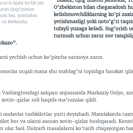
“Bilasiz, Qirg'iziston janubida, T
a to’rt kishi bo’lib ish
O’zbekiston bilan chegaradosh h
utun Qirg’iziston
kelishmovchiliklarning ko’pi zaxi
rasi bor, jumladan
yetishmasligi yoki noto’g’ri taqs
d va Botkenda.
tufayli yuzaga keladi. Sug’orish 
turmush uchun zarur suv tanqislig
hokazo”.
ni yechish uchun ko’pincha sarmoya zarur.
donorlar orqali mana shu mablag’ni topishga harakat qil
 Vashingtondagi xalqaro anjumanda Markaziy Osiyo, xu
 xotin-qizlar roli haqida ma’ruzalar qildi.
ni nodavlat tashkilotlar yurti deyishadi. Mamlakatda ta
ilot bor va ularni asosan xotin-qizlar boshqaradi. Konst
 ular faol. Dolzarb masalalarni ko’tarib chiqayotgan ha