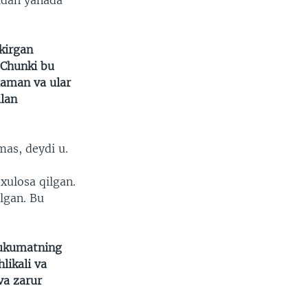
ridan yanada
kirgan
 Chunki bu
laman va ular
ilan
mas, deydi u.
xulosa qilgan.
’lgan. Bu
 hukumatning
likali va
va zarur