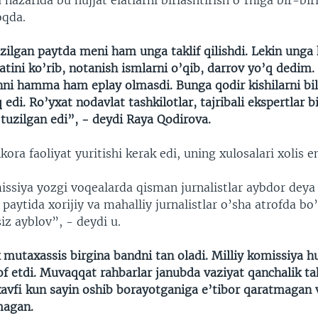
nazarida bu hujjat elatlarni birlashtirish o’rniga bir-bi
oqda.
zilgan paytda meni ham unga taklif qilishdi. Lekin unga 
tini ko’rib, notanish ismlarni o’qib, darrov yo’q dedim.
hni hamma ham eplay olmasdi. Bunga qodir kishilarni bi
 edi. Ro’yxat nodavlat tashkilotlar, tajribali ekspertlar b
tuzilgan edi”, - deydi Raya Qodirova.
ora faoliyat yuritishi kerak edi, uning xulosalari xolis e
ssiya yozgi voqealarda qisman jurnalistlar aybdor deya 
 paytida xorijiy va mahalliy jurnalistlar o’sha atrofda bo
iz ayblov”, - deydi u.
k mutaxassis birgina bandni tan oladi. Milliy komissiya
rof etdi. Muvaqqat rahbarlar janubda vaziyat qanchalik tah
 xavfi kun sayin oshib borayotganiga e’tibor qaratmagan 
magan.