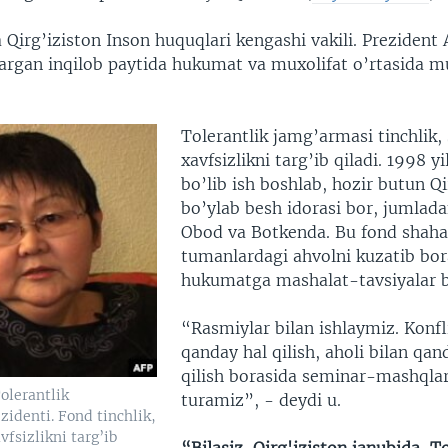
Qirg’iziston Inson huquqlari kengashi vakili. Prezident
argan inqilob paytida hukumat va muxolifat o’rtasida m
Tolerantlik jamg’armasi tinchlik,
xavfsizlikni targ’ib qiladi. 1998 yi
bo’lib ish boshlab, hozir butun Qi
bo’ylab besh idorasi bor, jumlada
Obod va Botkenda. Bu fond shaha
tumanlardagi ahvolni kuzatib bor
hukumatga mashalat-tavsiyalar be
“Rasmiylar bilan ishlaymiz. Konfl
qanday hal qilish, aholi bilan q
qilish borasida seminar-mashqlar
olerantlik
turamiz”, - deydi u.
zidenti. Fond tinchlik,
vfsizlikni targ’ib