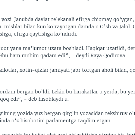
 yozi. Janubda davlat telekanali efirga chiqmay qo’ygan
h-mishlar bilan kun ko’rayotgan damda u O’sh va Jalol-
 ishga, efirga qaytishga ko’ndirdi.
ot yana ma’lumot uzata boshladi. Haqiqat uzatildi, d
 Shu ham muhim qadam edi”, - deydi Raya Qodirova.
ilotlar, xotin-qizlar jamiyati jabr tortgan aholi bilan, q
ordam bergan bo’ldi. Lekin bu harakatlar u yerda, bu ye
qoq edi”, - deb hisoblaydi u.
yilning yozida yuz bergan qirg’in yuzasidan tekshiruv o’
inda o’z hisobotini parlamentga taqdim etgan.