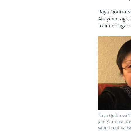
Raya Qodirova 
Akayevni ag’d
rolini o’tagan.
Raya Qodirova T
jamg’armasi pre
sabr-toqat va xa