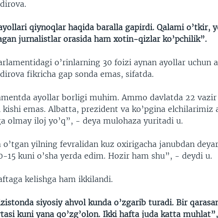
dirova.
ayollari qiynoqlar haqida baralla gapirdi. Qalami o’tkir,
gan jurnalistlar orasida ham xotin-qizlar ko’pchilik”.
arlamentidagi o’rinlarning 30 foizi aynan ayollar uchun a
dirova fikricha gap sonda emas, sifatda.
lamentda ayollar borligi muhim. Ammo davlatda 22 vazir 
n kishi emas. Albatta, prezident va ko’pgina elchilarimiz 
a olmay iloj yo’q”, - deya mulohaza yuritadi u.
 o’tgan yilning fevralidan kuz oxirigacha janubdan deyar
0-15 kuni o’sha yerda edim. Hozir ham shu”, - deydi u.
ftaga kelishga ham ikkilandi.
izistonda siyosiy ahvol kunda o’zgarib turadi. Bir qaras
tasi kuni yana qo’zg’olon. Ikki hafta juda katta muhlat”