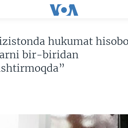
izistonda hukumat hisobo
rni bir-biridan
ashtirmoqda”