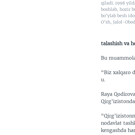
qiladi. 1998 yild
boshlab, hozir b
bo’ylab besh ido
O’sh, Jalol-Obo
talashish va 
Bu muammolar
“Biz xalqaro 
u.
Raya Qodirova
Qirg’izistonda
“Qirg’iziston
nodavlat tashk
kengashda ham