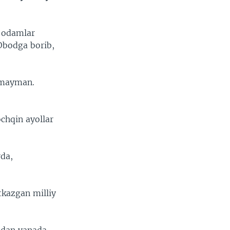
, odamlar
Obodga borib,
emayman.
ochqin ayollar
rda,
tkazgan milliy