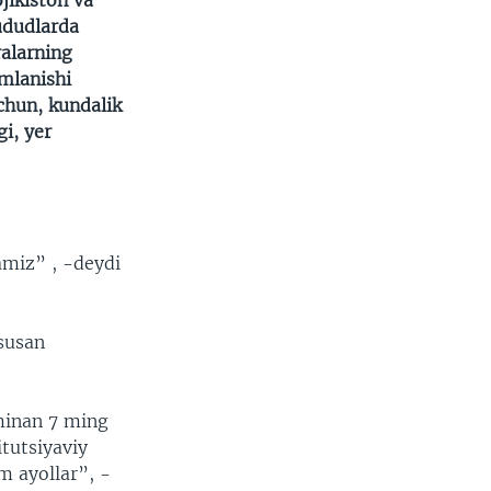
ojikiston va
ududlarda
ralarning
imlanishi
uchun, kundalik
i, yer
amiz” , -deydi
susan
xminan 7 ming
itutsiyaviy
m ayollar”, -