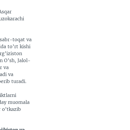
 Asqar
uzokarachi
 sabr-toqat va
lda to’rt kishi
rg’iziston
n O’sh, Jalol-
r va
adi va
rib turadi.
iktlarni
anday muomala
 o’tkazib