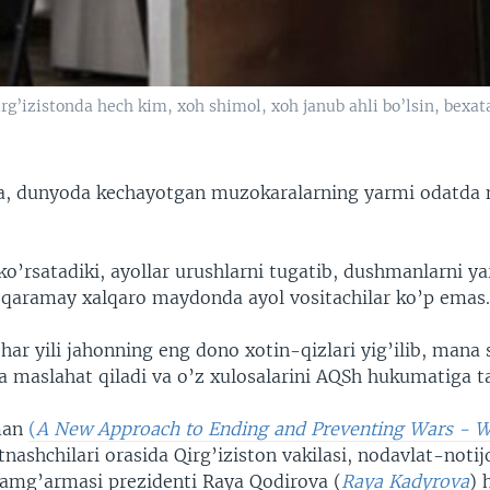
g’izistonda hech kim, xoh shimol, xoh janub ahli bo’lsin, bexata
, dunyoda kechayotgan muzokaralarning yarmi odatda n
 ko’rsatadiki, ayollar urushlarni tugatib, dushmanlarni ya
 qaramay xalqaro maydonda ayol vositachilar ko’p emas
har yili jahonning eng dono xotin-qizlari yig’ilib, ma
a maslahat qiladi va o’z xulosalarini AQSh hukumatiga t
uman
(
A New Approach to Ending and Preventing Wars -
nashchilari orasida Qirg’iziston vakilasi, nodavlat-notij
 jamg’armasi prezidenti Raya Qodirova (
Raya Kadyrova
) 