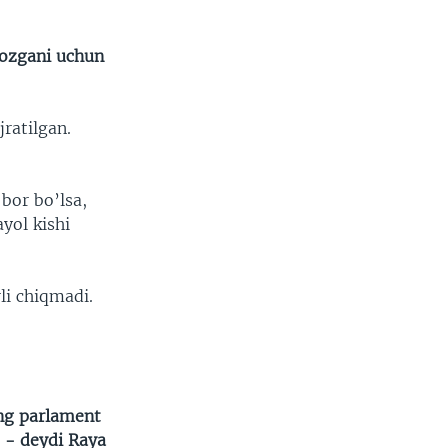
 yozgani uchun
jratilgan.
bor bo’lsa,
ayol kishi
li chiqmadi.
ang parlament
, - deydi Raya