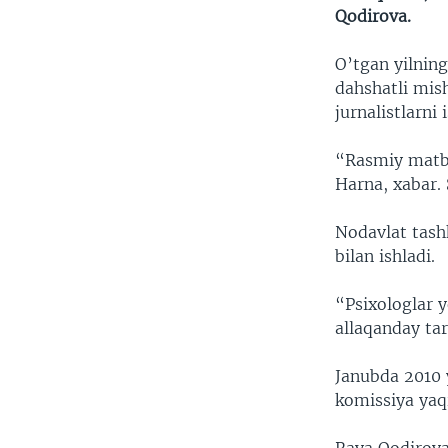
Qodirova.
O’tgan yilning
dahshatli mis
jurnalistlarni
“Rasmiy matbu
Harna, xabar.
Nodavlat tashk
bilan ishladi.
“Psixologlar y
allaqanday tar
Janubda 2010 
komissiya yaq