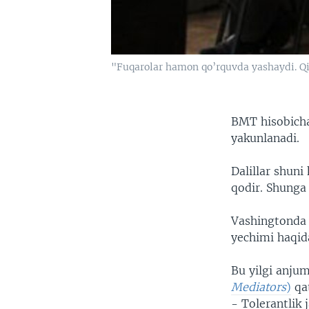
"Fuqarolar hamon qo’rquvda yashaydi. Qir
BMT hisobicha
yakunlanadi.
Dalillar shuni
qodir. Shunga
Vashingtonda 
yechimi haqid
Bu yilgi anj
Mediators
)
qat
- Tolerantlik