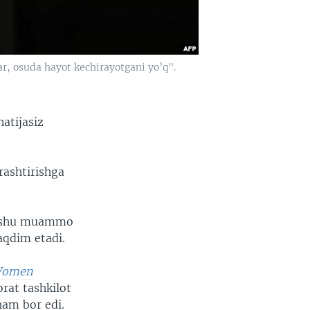
r, osuda hayot kechirayotgani yo’q".
atijasiz
rashtirishga
.
na shu muammo
aqdim etadi.
 Women
orat tashkilot
ham bor edi.