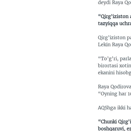
deydi Raya Qo
“Qirg’iziston 
tazyiqqa uchra
Qirg’iziston p
Lekin Raya Qo
“To’g’ri, par
birortasi xoti
ekanini hisobg
Raya Qodirova
“Oyning har 1
AQShga ikki ha
“Chunki Qirg'
boshqaruvi, er