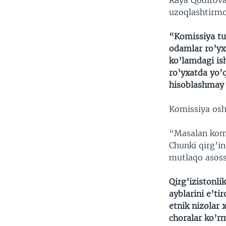
Raya Qodirova 
uzoqlashtirm
“Komissiya tu
odamlar ro’yxa
ko’lamdagi is
ro’yxatda yo’q
hisoblashmay 
Komissiya oshk
“Masalan komi
Chunki qirg’in
mutlaqo asoss
Qirg’izistonli
ayblarini e’ti
etnik nizolar
choralar ko’r