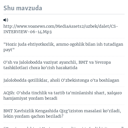
Shu mavzuda
http://www.voanews.com/MediaAssets2/uzbek/dalet/CS-
INTERVIEW-06-14.Mp3
"Hozir juda ehtiyotkorlik, ammo ogohlik bilan ish tutadigan
payt"
O'sh va Jalolobodda vaziyat ayanchli, BMT va Yevropa
tashkilotlari chora ko'rish harakatida
Jalolobodda qotilliklar, aholi O'zbekistonga o'ta boshlagan
AQSh: O'shda tinchlik va tartib ta'minlanishi shart, xalqaro
hamjamiyat yordam beradi
BMT Xavfsizlik Kengashida Qirg'iziston masalasi ko'riladi,
lekin yordam qachon beriladi?