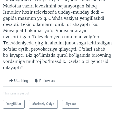
Mudofaa vaziri lavozimini bajarayotgan Ishoq
Ismoilov hozir televizorda unday-munday dedi –
gapida mazmun yo’q. O’shda vaziyat yengillashdi,
deyapti. Lekin odamlarni qirib-otishayapti-ku.
Muvaqqat hukumat yo’q. Voqealar atayin
uyushtirilgan. Televideniyeda umuman yolg’on.
Televideniyeda qirg’in aholini junbushga keltiradigan
so’zlar aytib, provokatsiya qilayapti. O’zlari sabab
bo’layapti. Biz qo’limizda qurol bo’lganida birovning
yordamiga muhtoj bo’lmasdik. Davlat o’zi genotsid
qilayapti”.
Ulashing
Follow us
This item is part of
Yangiliklar
Markaziy Osiyo
Siyosat