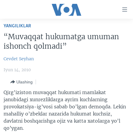
Bosh
sahifaga
boring
Boshiga
YANGILIKLAR
qayting
BOSH SAHIFA
“Muvaqqat hukumatga umuman
Qidiruvga
AMERIKA
ishonch qolmadi”
o'ting
MARKAZIY OSIYO
Cevdet Seyhan
XALQARO
Iyun 14, 2010
VATANDOSHLAR
Ulashing
MULTIMEDIA
Qirg’iziston muvaqqat hukumati mamlakat
IJTIMOIY TARMOQLAR
AMERIKA MANZARALARI
janubidagi xunrezliklarga ayrim kuchlarning
provokatsiya-ig’vosi sabab bo’lgan demoqda. Lekin
INGLIZ TILI DARSLARI
XALQARO HAYOT
FACEBOOK
mahalliy o’zbeklar nazarida hukumat kuchsiz,
EDITORIAL
VASHINGTON CHOYXONASI
YOUTUBE
davlatni boshqarishga ojiz va katta xatolarga yo’l
qo’ygan.
MOBIL-SALOM!
INSTAGRAM
Learning English