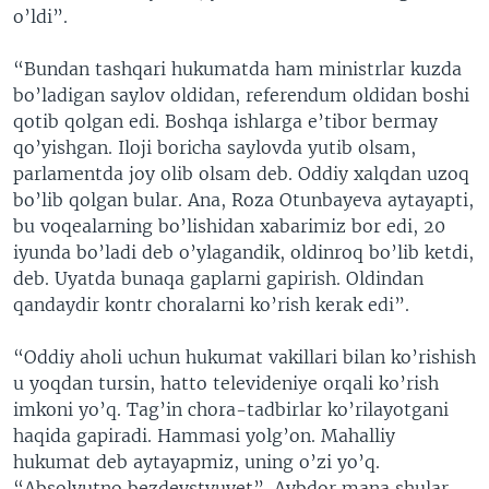
o’ldi”.
“Bundan tashqari hukumatda ham ministrlar kuzda
bo’ladigan saylov oldidan, referendum oldidan boshi
qotib qolgan edi. Boshqa ishlarga e’tibor bermay
qo’yishgan. Iloji boricha saylovda yutib olsam,
parlamentda joy olib olsam deb. Oddiy xalqdan uzoq
bo’lib qolgan bular. Ana, Roza Otunbayeva aytayapti,
bu voqealarning bo’lishidan xabarimiz bor edi, 20
iyunda bo’ladi deb o’ylagandik, oldinroq bo’lib ketdi,
deb. Uyatda bunaqa gaplarni gapirish. Oldindan
qandaydir kontr choralarni ko’rish kerak edi”.
“Oddiy aholi uchun hukumat vakillari bilan ko’rishish
u yoqdan tursin, hatto televideniye orqali ko’rish
imkoni yo’q. Tag’in chora-tadbirlar ko’rilayotgani
haqida gapiradi. Hammasi yolg’on. Mahalliy
hukumat deb aytayapmiz, uning o’zi yo’q.
“Absolyutno bezdeystvuyet”. Aybdor mana shular.