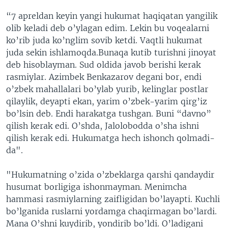
VIDEO
ODNOKLASSNIKI
“7 apreldan keyin yangi hukumat haqiqatan yangilik
olib keladi deb o’ylagan edim. Lekin bu voqealarni
XABARLAR SURATLARDA
TELEGRAM
ko’rib juda ko’nglim sovib ketdi. Vaqtli hukumat
TWITTER
juda sekin ishlamoqda.Bunaqa kutib turishni jinoyat
deb hisoblayman. Sud oldida javob berishi kerak
SOUNDCLOUD
VOA
rasmiylar. Azimbek Benkazarov degani bor, endi
o’zbek mahallalari bo’ylab yurib, kelinglar postlar
qilaylik, deyapti ekan, yarim o’zbek-yarim qirg’iz
bo’lsin deb. Endi harakatga tushgan. Buni “davno”
qilish kerak edi. O’shda, Jalolobodda o’sha ishni
qilish kerak edi. Hukumatga hech ishonch qolmadi-
da".
"Hukumatning o’zida o’zbeklarga qarshi qandaydir
husumat borligiga ishonmayman. Menimcha
hammasi rasmiylarning zaifligidan bo’layapti. Kuchli
bo’lganida ruslarni yordamga chaqirmagan bo’lardi.
Mana O’shni kuydirib, yondirib bo’ldi. O’ladigani