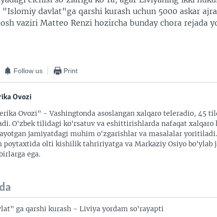
 "Islomiy davlat"ga qarshi kurash uchun 5000 askar ajra
Bosh vaziri Matteo Renzi hozircha bunday chora rejada y
Follow us
Print
ika Ovozi
rika Ovozi" - Vashingtonda asoslangan xalqaro teleradio, 45 til
adi. O'zbek tilidagi ko'rsatuv va eshittirishlarda nafaqat xalqaro 
ayotgan jamiyatdagi muhim o'zgarishlar va masalalar yoritiladi
 poytaxtida olti kishilik tahririyatga va Markaziy Osiyo bo'ylab
irlarga ega.
da
lat" ga qarshi kurash - Liviya yordam so'rayapti