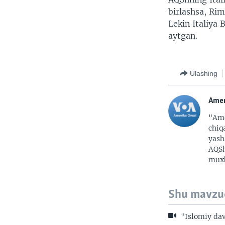
birlashsa, Rim
Lekin Italiya 
aytgan.
Ulashing
Amer
"Ame
chiq
yash
AQSh
muxb
Shu mavzu
"Islomiy dav