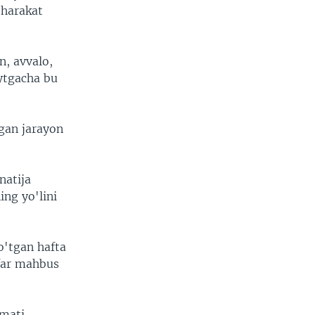
 harakat
n, avvalo,
ytgacha bu
igan jarayon
natija
ing yo'lini
 o'tgan hafta
far mahbus
umati