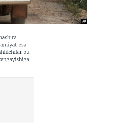
qnashuv
jamiyat esa
lilchilar bu
kengayishiga