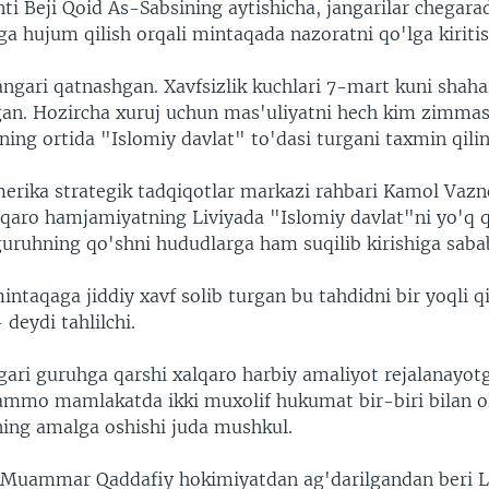
ti Beji Qoid As-Sabsining aytishicha, jangarilar chegar
a hujum qilish orqali mintaqada nazoratni qo'lga kiriti
gari qatnashgan. Xavfsizlik kuchlari 7-mart kuni shahar
gan. Hozircha xuruj uchun mas'uliyatni hech kim zimmas
ing ortida "Islomiy davlat" to'dasi turgani taxmin qil
erika strategik tadqiqotlar markazi rahbari Kamol Vaz
alqaro hamjamiyatning Liviyada "Islomiy davlat"ni yo'q q
uruhning qo'shni hududlarga ham suqilib kirishiga sab
ntaqaga jiddiy xavf solib turgan bu tahdidni bir yoqli qi
 deydi tahlilchi.
ngari guruhga qarshi xalqaro harbiy amaliyot rejalanayot
 ammo mamlakatda ikki muxolif hukumat bir-biri bilan o
ning amalga oshishi juda mushkul.
l Muammar Qaddafiy hokimiyatdan ag'darilgandan beri L