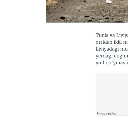
Tunis va Livi
ortidan ikki 
Liviyadagi mu
yerdagi eng m
yo'l qo'ymasl