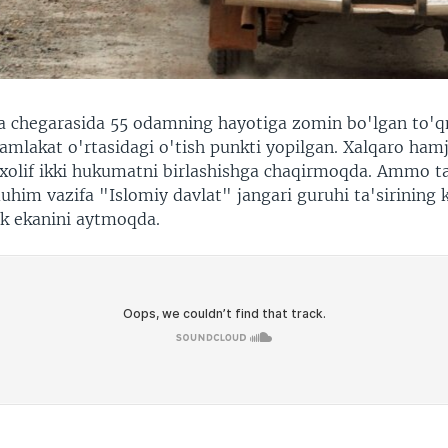
ya chegarasida 55 odamning hayotiga zomin bo'lgan to'
mamlakat o'rtasidagi o'tish punkti yopilgan. Xalqaro ham
xolif ikki hukumatni birlashishga chaqirmoqda. Ammo tah
uhim vazifa "Islomiy davlat" jangari guruhi ta'sirining 
ik ekanini aytmoqda.