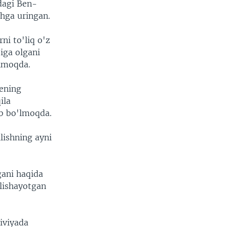
adagi Ben-
shga uringan.
ni to'liq o'z
iga olgani
inmoqda.
nening
ila
ab bo'lmoqda.
lishning ayni
gani haqida
lishayotgan
iviyada