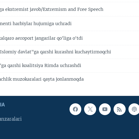
a ekstremist javob/Extremism and Free Speech
menti harbiylar hujumiga uchradi
alqaro aeroport jangarilar qo'liga o'tdi
Islomiy davlat"ga qarshi kurashni kuchaytirmoqchi
"ga qarshi koalitsiya Rimda uchrashdi
inchlik muzokaralari qayta jonlanmoqda
IA
nzaralari