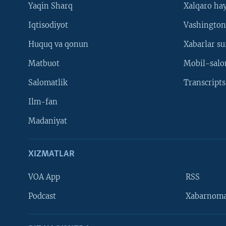
Yaqin Sharq
Xalqaro ha
Iqtisodiyot
Vashington
Huquq va qonun
Xabarlar su
Matbuot
Mobil-salo
Salomatlik
Transcripts
Ilm-fan
Madaniyat
XIZMATLAR
VOA App
RSS
Learning English
Podcast
Xabarnom