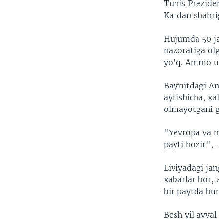
Tunis Preziden
Kardan shahrig
Hujumda 50 jan
nazoratiga ol
yo'q. Ammo un
Bayrutdagi Am
aytishicha, x
olmayotgani g
"Yevropa va mi
payti hozir", -
Liviyadagi ja
xabarlar bor,
bir paytda bu
Besh yil avva