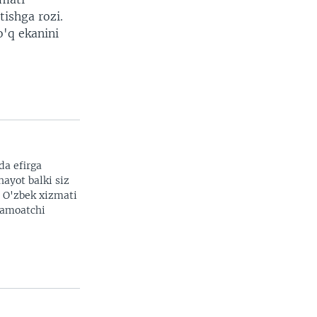
tishga rozi.
o'q ekanini
da efirga
hayot balki siz
. O'zbek xizmati
 jamoatchi