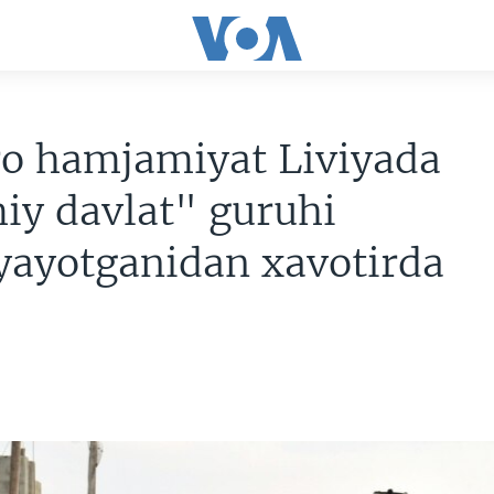
ro hamjamiyat Liviyada
iy davlat" guruhi
yayotganidan xavotirda