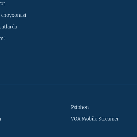
yot
 choyxonasi
ratlarda
m!
Psiphon
a
VOA Mobile Streamer