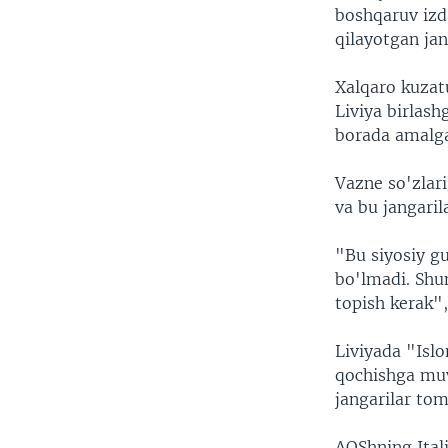
boshqaruv izd
qilayotgan ja
Xalqaro kuzatu
Liviya birlas
borada amalga
Vazne so'zlari
va bu jangaril
"Bu siyosiy g
bo'lmadi. Shun
topish kerak",
Liviyada "Islo
qochishga muv
jangarilar tom
AQShning Itali