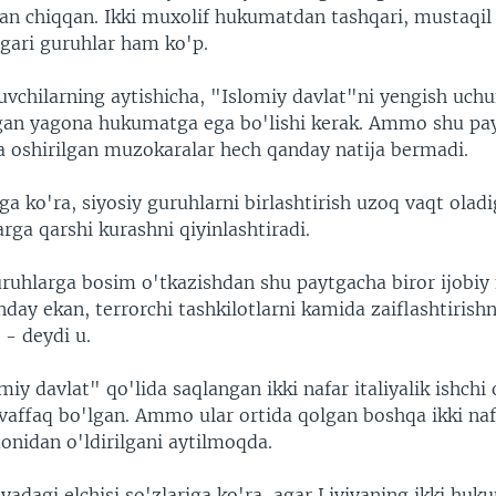
an chiqqan. Ikki muxolif hukumatdan tashqari, mustaqil
ngari guruhlar ham ko'p.
vchilarning aytishicha, "Islomiy davlat"ni yengish uchu
hgan yagona hukumatga ega bo'lishi kerak. Ammo shu pa
 oshirilgan muzokaralar hech qanday natija bermadi.
ga ko'ra, siyosiy guruhlarni birlashtirish uzoq vaqt olad
arga qarshi kurashni qiyinlashtiradi.
uruhlarga bosim o'tkazishdan shu paytgacha biror ijobiy 
day ekan, terrorchi tashkilotlarni kamida zaiflashtirishn
 - deydi u.
miy davlat" qo'lida saqlangan ikki nafar italiyalik ishchi
affaq bo'lgan. Ammo ular ortida qolgan boshqa ikki na
onidan o'ldirilgani aytilmoqda.
yadagi elchisi so'zlariga ko'ra, agar Liviyaning ikki huk