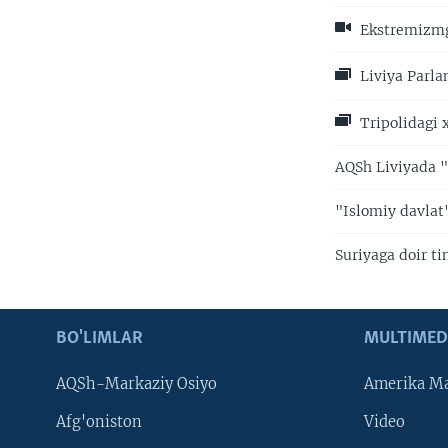
Ekstremizmg
Liviya Parla
Tripolidagi x
AQSh Liviyada "
"Islomiy davlat
Suriyaga doir t
BO'LIMLAR
MULTIMED
AQSh-Markaziy Osiyo
Amerika Ma
Afg'oniston
Video