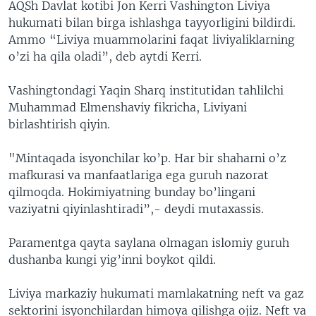
AQSh Davlat kotibi Jon Kerri Vashington Liviya
hukumati bilan birga ishlashga tayyorligini bildirdi.
Ammo “Liviya muammolarini faqat liviyaliklarning
o’zi ha qila oladi”, deb aytdi Kerri.
Vashingtondagi Yaqin Sharq institutidan tahlilchi
Muhammad Elmenshaviy fikricha, Liviyani
birlashtirish qiyin.
"Mintaqada isyonchilar ko’p. Har bir shaharni o’z
mafkurasi va manfaatlariga ega guruh nazorat
qilmoqda. Hokimiyatning bunday bo’lingani
vaziyatni qiyinlashtiradi”,- deydi mutaxassis.
Paramentga qayta saylana olmagan islomiy guruh
dushanba kungi yig’inni boykot qildi.
Liviya markaziy hukumati mamlakatning neft va gaz
sektorini isyonchilardan himoya qilishga ojiz. Neft va