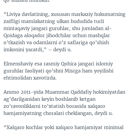
“Liviya davlatining, xususan markaziy hukumatning
zaifligi mamlakatning ulkan hududida turli
mintaqaviy jangari guruhlar, shu jumladan al-
Qoidaga aloqador jihodchilar uchun mashqlar
o’tkazish va odamlarni o’z saflariga qo’shish
imkonini yaratdi,” – deydi u.
Elmenshaviy esa rasmiy Qohira jangari islomiy
guruhlar faoliyati qo’shni Misrga ham yoyilishi
ehtimolidan xavotirda.
Ammo 2011-yida Muammar Qaddafiy hokimiyatdan
ag’darilganidan keyin boshlanib ketgan
zo’ravonliklarni to’xtatish borasida xalqaro
hamjamiyatning choralari cheklangan, deydi u.
“Xalqaro kuchlar yoki xalqaro hamjamiyat minimal