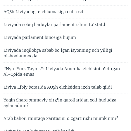
AQSh Liviyadagi elchixonasiga qulf osdi
Liviyada sobiq harbiylar parlament ishini to'xtatdi
Liviyada parlament binosiga hujum
Liviyada inqilobga sabab bo'lgan isyonning uch yilligi
nishonlanmoqda
"Nyu-York Tayms": Liviyada Amerika elchisini o'ldirgan
Al-Qoida emas
Liviya Libiy borasida AQSh elchisidan izoh talab qildi
Yaqin Sharq ommaviy qirg'in qurollaridan xoli hududga
aylanadimi?
Arab bahori mintaqa xaritasini o'zgartirishi mumkinmi?