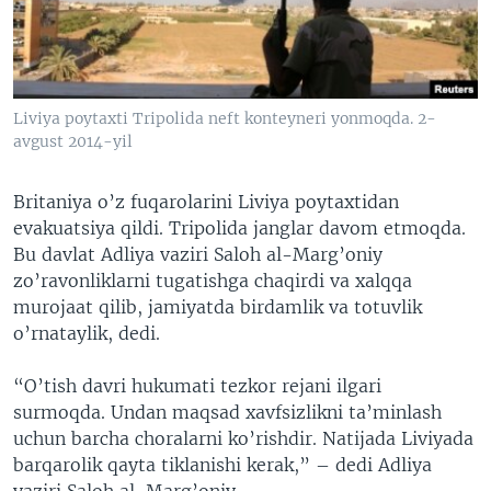
VIDEO
ODNOKLASSNIKI
XABARLAR SURATLARDA
TELEGRAM
TWITTER
Liviya poytaxti Tripolida neft konteyneri yonmoqda. 2-
SOUNDCLOUD
VOA
avgust 2014-yil
Britaniya o’z fuqarolarini Liviya poytaxtidan
evakuatsiya qildi. Tripolida janglar davom etmoqda.
Bu davlat Adliya vaziri Saloh al-Marg’oniy
zo’ravonliklarni tugatishga chaqirdi va xalqqa
murojaat qilib, jamiyatda birdamlik va totuvlik
o’rnataylik, dedi.
“O’tish davri hukumati tezkor rejani ilgari
surmoqda. Undan maqsad xavfsizlikni ta’minlash
uchun barcha choralarni ko’rishdir. Natijada Liviyada
barqarolik qayta tiklanishi kerak,” – dedi Adliya
vaziri Saloh al-Marg’oniy.