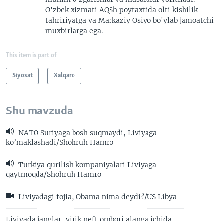
O'zbek xizmati AQSh poytaxtida olti kishilik
tahririyatga va Markaziy Osiyo bo'ylab jamoatchi
muxbirlarga ega.
This item is part of
Siyosat
Xalqaro
Shu mavzuda
NATO Suriyaga bosh suqmaydi, Liviyaga
ko’maklashadi/Shohruh Hamro
Turkiya qurilish kompaniyalari Liviyaga
qaytmoqda/Shohruh Hamro
Liviyadagi fojia, Obama nima deydi?/US Libya
Liviyada janglar, yirik neft ombori alanga ichida