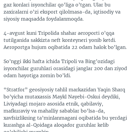
gaz konlari isyonchilar qo’liga o’tgan. Ular bu
zaxiralarni o’zi eksport qilolmasa-da, iqtisodiy va
siyosiy maqsadda foydalanmoqda.
4-avgust kuni Tripolida shahar aeroporti o’qqa
tutilganida sakkizta neft konteyneri yonib ketdi.
Aeroportga hujum oqibatida 22 odam halok bo’lgan.
So’nggi ikki hafta ichida Tripoli va Bing’ozidagi
isyonchilar guruhlari orasidagi janglar 200 dan ziyod
odam hayotiga zomin bo’ldi.
“Stratfor” geosiyosiy tahlil markazidan Yaqin Sharq
bo’yicha mutaxassis Maykl Nayebi-Oskui deydiki,
Liviyadagi mojaro asosida etnik, qabilaviy,
mafkuraviy va mahalliy sabablar bo’lsa-da,
xavfsizlikning ta’minlanmagani oqibatida bu yerdagi
kurashga al-Qoidaga aloqador guruhlar kelib
qo’shilishi mumkin.