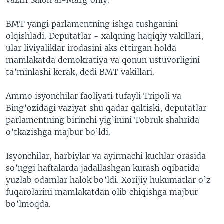
BMT yangi parlamentning ishga tushganini
olqishladi. Deputatlar - xalqning haqiqiy vakillari,
ular liviyaliklar irodasini aks ettirgan holda
mamlakatda demokratiya va qonun ustuvorligini
ta’minlashi kerak, dedi BMT vakillari.
Ammo isyonchilar faoliyati tufayli Tripoli va
Bing’ozidagi vaziyat shu qadar qaltiski, deputatlar
parlamentning birinchi yig’inini Tobruk shahrida
o’tkazishga majbur bo’ldi.
Isyonchilar, harbiylar va ayirmachi kuchlar orasida
so’nggi haftalarda jadallashgan kurash oqibatida
yuzlab odamlar halok bo’ldi. Xorijiy hukumatlar o’z
fuqarolarini mamlakatdan olib chiqishga majbur
bo’lmoqda.