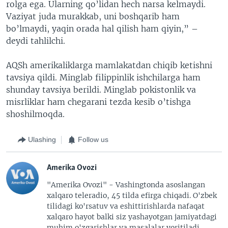
rolga ega. Ularning qo’lidan hech narsa kelmaydi.
Vaziyat juda murakkab, uni boshqarib ham
bo’lmaydi, yaqin orada hal qilish ham qiyin,” –
deydi tahlilchi.
AQSh amerikaliklarga mamlakatdan chiqib ketishni
tavsiya qildi. Minglab filippinlik ishchilarga ham
shunday tavsiya berildi. Minglab pokistonlik va
misrliklar ham chegarani tezda kesib o’tishga
shoshilmoqda.
Ulashing
Follow us
Amerika Ovozi
"Amerika Ovozi" - Vashingtonda asoslangan
xalqaro teleradio, 45 tilda efirga chiqadi. O'zbek
tilidagi ko'rsatuv va eshittirishlarda nafaqat
xalqaro hayot balki siz yashayotgan jamiyatdagi
muhim o'zgarishlar va masalalar yoritiladi.