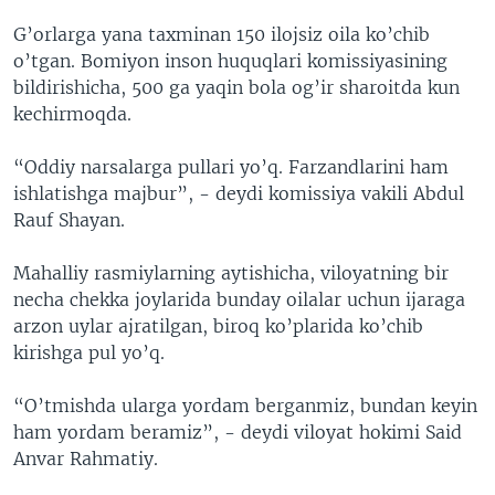
G’orlarga yana taxminan 150 ilojsiz oila ko’chib
o’tgan. Bomiyon inson huquqlari komissiyasining
bildirishicha, 500 ga yaqin bola og’ir sharoitda kun
kechirmoqda.
“Oddiy narsalarga pullari yo’q. Farzandlarini ham
ishlatishga majbur”, - deydi komissiya vakili Abdul
Rauf Shayan.
Mahalliy rasmiylarning aytishicha, viloyatning bir
necha chekka joylarida bunday oilalar uchun ijaraga
arzon uylar ajratilgan, biroq ko’plarida ko’chib
kirishga pul yo’q.
“O’tmishda ularga yordam berganmiz, bundan keyin
ham yordam beramiz”, - deydi viloyat hokimi Said
Anvar Rahmatiy.