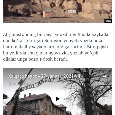
VIDEO
ODNOKLASSNIKI
XABARLAR SURATLARDA
TELEGRAM
TWITTER
SOUNDCLOUD
VOA
Afg’onistonning bir paytlar qadimiy Budda haykallari
qad ko’tarib turgan Bomiyon viloyati yozda hozir
ham mahalliy sayyohlarni o’ziga tortadi. Biroq qish
bu yerlarda shu qadar ayovsizki, yuzlab yo’qsil
oilalar unga bazo’r dosh beradi.
Xalqaro hayot – 27-yanvar, 2021-yil
by
Amerika Ovozi
No media source currently available