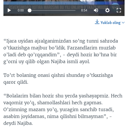
0:00
8:54
Yuklab oling
“Ijara uyidan ajralganimizdan so’ng tunni sahroda
o’tkazishga majbur bo’ldik. Farzandlarim muzlab
o’ladi deb qo’rqqandim”, - deydi hozir ko’hna bir
g’orni uy qilib olgan Najiba ismli ayol.
To’rt bolaning onasi qishni shunday o’tkazishga
qaror qildi.
“Bolalarim bilan hozir shu yerda yashayapmiz. Hech
vaqomiz yo’q, shamollashlari hech gapmas.
O’zimning mazam yo’q, yuragim sanchib turadi,
asabim joyidamas, nima qilishni bilmayman”, -
deydi Najiba.