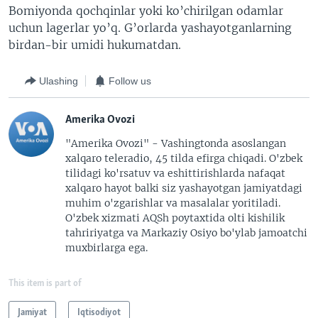
Bomiyonda qochqinlar yoki ko’chirilgan odamlar
uchun lagerlar yo’q. G’orlarda yashayotganlarning
birdan-bir umidi hukumatdan.
Ulashing
Follow us
Amerika Ovozi
"Amerika Ovozi" - Vashingtonda asoslangan
xalqaro teleradio, 45 tilda efirga chiqadi. O'zbek
tilidagi ko'rsatuv va eshittirishlarda nafaqat
xalqaro hayot balki siz yashayotgan jamiyatdagi
muhim o'zgarishlar va masalalar yoritiladi.
O'zbek xizmati AQSh poytaxtida olti kishilik
tahririyatga va Markaziy Osiyo bo'ylab jamoatchi
muxbirlarga ega.
This item is part of
Jamiyat
Iqtisodiyot