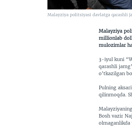
Malayziya politsiyasi davlatga qarashli 
Malayziya poli
millionlab dol
mulozimlar ha
3-iyul kuni “
qarashli jamg
o’tkazilgan b
Pulning aksari
qilinmoqda. 
Malayziyaning
Bosh vazir Naj
olmaganlikda 