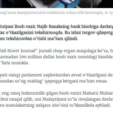
jamg'arma kompyuterlarini tekshirish uchun olib ketmoqda, 8-iyu
tsiyasi Bosh vazir Najib Razakning bank hisobiga davlat
lar o’tkazilganini tekshirmoqda. Bu ishni tergov qilayot
m tekshiruvdan o’tishi ma'lum qilindi.
Wall Street Journal” jurnali chop etgan maqolaga ko’ra,
’armadan 700 million dollar bosh vazir nomidagi hisobla
o’lishi mumkin.
yati oxirgi parlament saylovlaridan avval o’tkazilgani da
Shundan so’ng mablag’ qayoqqa ketgani ma’lum emas.
 eng uzoq hukmronlik qilgan bosh vaziri Mahatir Muh
ibni tanqid qilib, uni Malayziyani to’la rivojlangan davla
va mamlakatning xalqaro obo’sini to’kkanlikda aybladi.