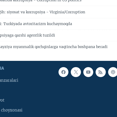
satida korrupsiya - Corruption in US politics
Sh: siyosat va korrupsiya - Virginia/Corruption
i: Turkiyada avtoritarizm kuchaymoqda
siyaga qarshi agentlik tuzildi
ayziya myanmalik qochqinlarga vaqtincha boshpana beradi
IA
nzaralari
yot
 choyxonasi