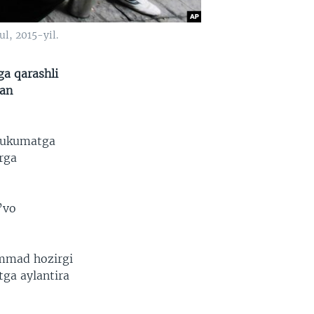
l, 2015-yil.
ga qarashli
gan
 hukumatga
rga
’vo
ammad hozirgi
tga aylantira