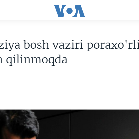
iya bosh vaziri poraxo'rl
 qilinmoqda