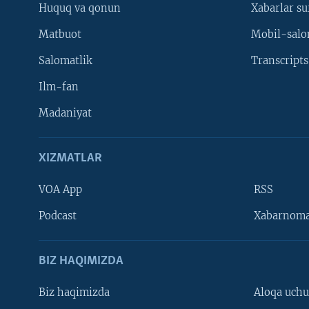
Huquq va qonun
Xabarlar su
Matbuot
Mobil-salo
Salomatlik
Transcripts
Ilm-fan
Madaniyat
XIZMATLAR
VOA App
RSS
Learning English
Podcast
Xabarnom
BIZ HAQIMIZDA
Biz haqimizda
Aloqa uch