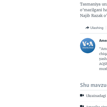
Tasmaniya uni
o’marilgani h
Najib Razak o’
Ulashing
Amer
"Ame
chiq
yash
AQSh
muxb
Shu mavzu
Ukrainadagi 