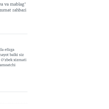
iya va mablag’
kumat rahbari
da efirga
hayot balki siz
. O'zbek xizmati
 jamoatchi