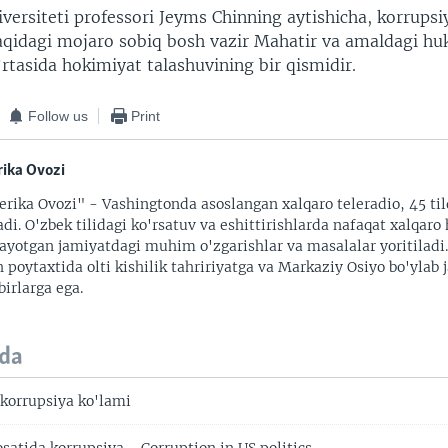
versiteti professori Jeyms Chinning aytishicha, korrups
aqidagi mojaro sobiq bosh vazir Mahatir va amaldagi hu
rtasida hokimiyat talashuvining bir qismidir.
Follow us
Print
ika Ovozi
rika Ovozi" - Vashingtonda asoslangan xalqaro teleradio, 45 til
adi. O'zbek tilidagi ko'rsatuv va eshittirishlarda nafaqat xalqaro 
ayotgan jamiyatdagi muhim o'zgarishlar va masalalar yoritiladi
 poytaxtida olti kishilik tahririyatga va Markaziy Osiyo bo'ylab
irlarga ega.
da
korrupsiya ko'lami