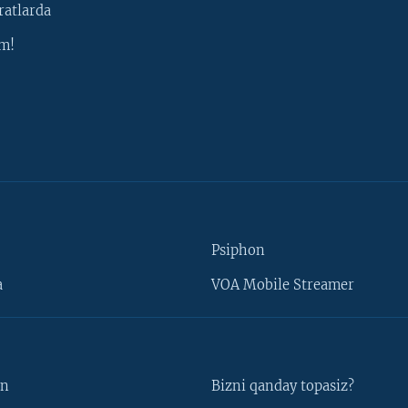
ratlarda
m!
Psiphon
a
VOA Mobile Streamer
un
Bizni qanday topasiz?