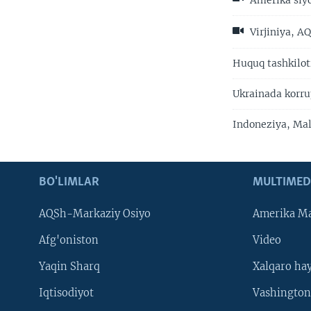
Amerika siyo
Virjiniya, AQ
Huquq tashkilot
Ukrainada korrup
Indoneziya, Mal
BO'LIMLAR
MULTIMED
AQSh-Markaziy Osiyo
Amerika Ma
Afg'oniston
Video
Yaqin Sharq
Xalqaro ha
Iqtisodiyot
Vashington