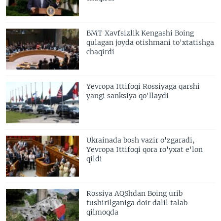
BMT Xavfsizlik Kengashi Boing
qulagan joyda otishmani to'xtatishga
chaqirdi
Yevropa Ittifoqi Rossiyaga qarshi
yangi sanksiya qo'llaydi
Ukrainada bosh vazir o'zgaradi,
Yevropa Ittifoqi qora ro'yxat e'lon
qildi
Rossiya AQShdan Boing urib
tushirilganiga doir dalil talab
qilmoqda