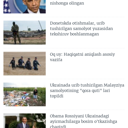
nishonga olingan
Donetskda otishmalar, urib
tushirilgan samolyot yuzasidan
tekshiruv boshlanmagan
Oq uy: Haqiqatni aniqlash asosiy
vazifa
Ukrainada urib tushirilgan Malayziya
samolyotining "qora quti" lari
topildi
Obama Rossiyani Ukrainadagi
ayirmachilarga bosim o'tkazishga
chaqirdi