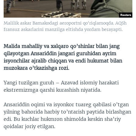
VIDEO
ODNOKLASSNIKI
XABARLAR SURATLARDA
TELEGRAM
Malilik askar Bamakodagi aeroportni qo'riqlamoqda. AQSh
TWITTER
fransuz askarlarini manzilga eltishda yordam berayapti.
SOUNDCLOUD
VOA
Malida mahalliy va xalqaro qo’shinlar bilan jang
qilayotgan Ansariddin jangari guruhidan ayrim
isyonchilar ajralib chiqqan va endi hukumat bilan
muzokara o’tkazishga rozi.
Yangi tuzilgan guruh – Azavad islomiy harakati
ekstremizmga qarshi kurashish niyatida.
Ansariddin oqimi va isyonkor tuareg qabilasi o’tgan
yilning bahorida harbiy to’ntarish paytida birlashgan
edi. Bu kuchlar hukmron shimolda keskin sha’riy
qoidalar joriy etilgan.