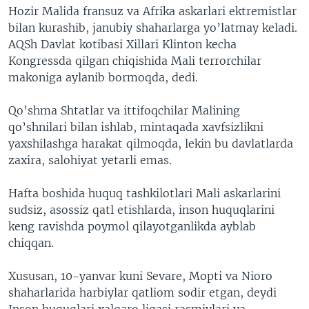
Hozir Malida fransuz va Afrika askarlari ektremistlar
bilan kurashib, janubiy shaharlarga yo’latmay keladi.
AQSh Davlat kotibasi Xillari Klinton kecha
Kongressda qilgan chiqishida Mali terrorchilar
makoniga aylanib bormoqda, dedi.
Qo’shma Shtatlar va ittifoqchilar Malining
qo’shnilari bilan ishlab, mintaqada xavfsizlikni
yaxshilashga harakat qilmoqda, lekin bu davlatlarda
zaxira, salohiyat yetarli emas.
Hafta boshida huquq tashkilotlari Mali askarlarini
sudsiz, asossiz qatl etishlarda, inson huquqlarini
keng ravishda poymol qilayotganlikda ayblab
chiqqan.
Xususan, 10-yanvar kuni Sevare, Mopti va Nioro
shaharlarida harbiylar qatliom sodir etgan, deydi
Inson huquqlari xalqaro ligasi rasmiylari va