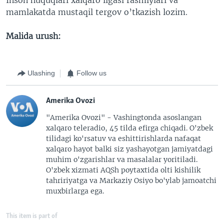
mamlakatda mustaqil tergov o’tkazish lozim.
Malida urush:
Ulashing
Follow us
Amerika Ovozi
"Amerika Ovozi" - Vashingtonda asoslangan
xalqaro teleradio, 45 tilda efirga chiqadi. O'zbek
tilidagi ko'rsatuv va eshittirishlarda nafaqat
xalqaro hayot balki siz yashayotgan jamiyatdagi
muhim o'zgarishlar va masalalar yoritiladi.
O'zbek xizmati AQSh poytaxtida olti kishilik
tahririyatga va Markaziy Osiyo bo'ylab jamoatchi
muxbirlarga ega.
This item is part of