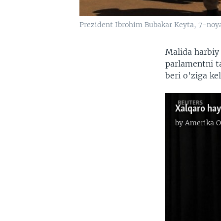
Prezident Ibrohim Bubakar Keyta, 7-noya
Malida harbiy
parlamentni t
beri o’ziga ke
Xalqaro hay
by
Amerika O