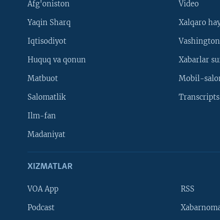
Afg'oniston
Video
Yaqin Sharq
Xalqaro ha
Iqtisodiyot
Vashington
Huquq va qonun
Xabarlar su
Matbuot
Mobil-salo
Salomatlik
Transcripts
Ilm-fan
Madaniyat
XIZMATLAR
VOA App
RSS
Learning English
Podcast
Xabarnom