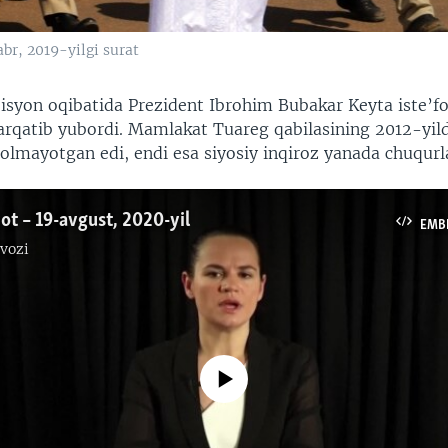
br, 2019-yilgi surat
 isyon oqibatida Prezident Ibrohim Bubakar Keyta iste’fo
arqatib yubordi. Mamlakat Tuareg qabilasining 2012-yil
lolmayotgan edi, endi esa siyosiy inqiroz yanada chuqurl
ot – 19-avgust, 2020-yil
EMB
vozi
No media source currently available