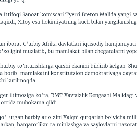
 Ittifoqi Sanoat komissari Tyerri Breton Malida yangi sa
aqirdi, Xitoy esa hokimiyatning kuch bilan yangilanishig
n iborat G’arbiy Afrika davlatlari iqtisodiy hamjamiyati
a’zoligini muzlatib, bu mamlakat bilan chegaralarni yopd
 harbiy to’ntarishlarga qarshi ekanini bildirib kelgan. Sh
iga borib, mamlakatni konstitutsion demokratiyaga qayta
shi kutilmoqda.
ger iltimosiga ko’ra, BMT Xavfsizlik Kengashi Malidagi 
r ortida muhokama qildi.
o’l urgan harbiylar o’zini Xalqni qutqarish bo’yicha mil
tarkan, barqarorlikni ta’minlashga va saylovlarni nazorat