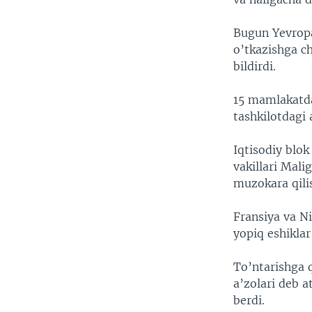
Bugun Yevropa
o’tkazishga ch
bildirdi.
15 mamlakatda
tashkilotdagi 
Iqtisodiy blok
vakillari Mal
muzokara qili
Fransiya va Ni
yopiq eshikla
To’ntarishga q
a’zolari deb a
berdi.