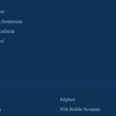
yot
 choyxonasi
ratlarda
m!
Psiphon
a
VOA Mobile Streamer