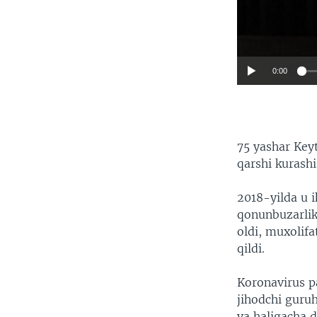
0:00
75 yashar Keyt
qarshi kurashi
2018-yilda u i
qonunbuzarlik
oldi, muxolifa
qildi.
Koronavirus p
jihodchi guruh
va haligacha d