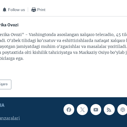
Follow us
Print
ika Ovozi
rika Ovozi" - Vashingtonda asoslangan xalqaro teleradio, 45 til
adi. O'zbek tilidagi ko'rsatuv va eshittirishlarda nafaqat xalqaro 
ayotgan jamiyatdagi muhim o'zgarishlar va masalalar yoritiladi
 poytaxtida olti kishilik tahririyatga va Markaziy Osiyo bo'ylab
irlarga ega.
lqaro
IA
nzaralari