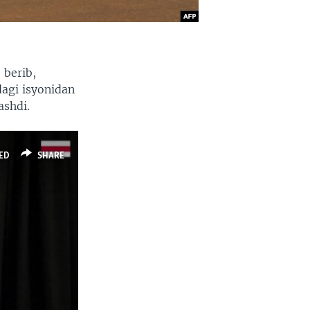
 berib,
dagi isyonidan
ashdi.
ED
SHARE