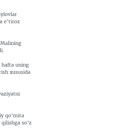
ylovlar
a e’tiroz
 Malining
i.
u hafta uning
rish xususida
vaziyatni
liy qo’mita
 qilishga so’z