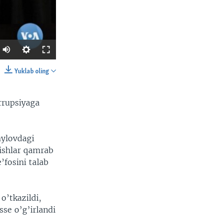
Yuklab oling
SHARE
orrupsiyaga
aylovdagi
ishlar qamrab
’fosini talab
width
px
o’tkazildi,
sse o’g’irlandi