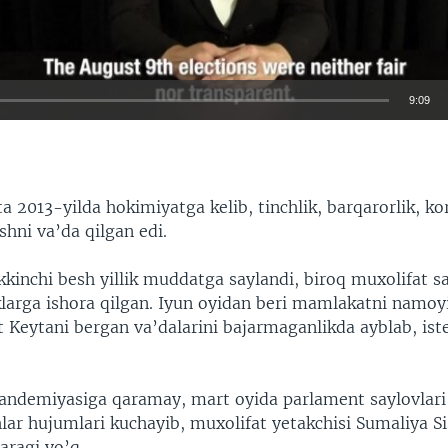
9:09
EMBED
a 2013-yilda hokimiyatga kelib, tinchlik, barqarorlik, k
shni va’da qilgan edi.
kkinchi besh yillik muddatga saylandi, biroq muxolifat s
larga ishora qilgan. Iyun oyidan beri mamlakatni namoy
t Keytani bergan va’dalarini bajarmaganlikda ayblab, iste
andemiyasiga qaramay, mart oyida parlament saylovlari 
lar hujumlari kuchayib, muxolifat yetakchisi Sumaliya Si
aragi yo’q.