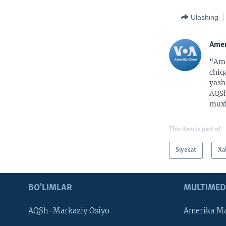
Ulashing
Amer
"Ame
chiq
yash
AQSh
muxb
This item is part of
Siyosat
Xa
BO'LIMLAR
MULTIMED
AQSh-Markaziy Osiyo
Amerika Ma