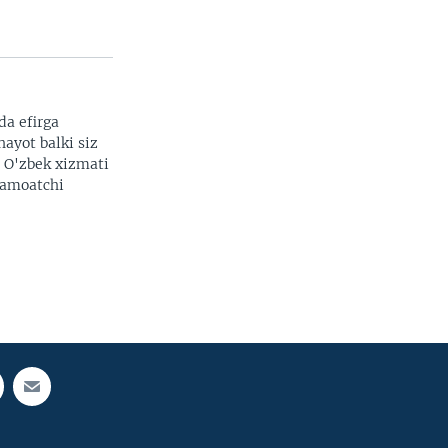
da efirga
hayot balki siz
. O'zbek xizmati
 jamoatchi