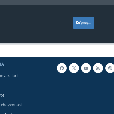
Ko'proq...
IA
nzaralari
yot
 choyxonasi