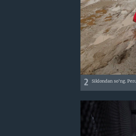
2
Siklondan so'ng. Peru