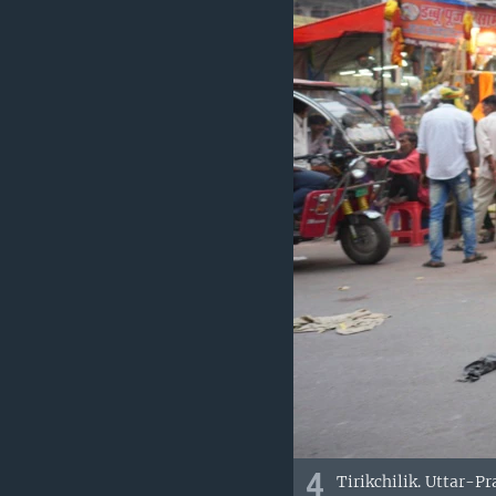
4
Tirikchilik. Uttar-P