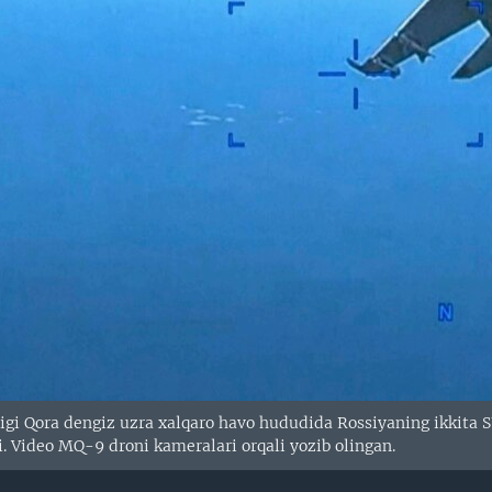
gi Qora dengiz uzra xalqaro havo hududida Rossiyaning ikkita S
i. Video MQ-9 droni kameralari orqali yozib olingan.