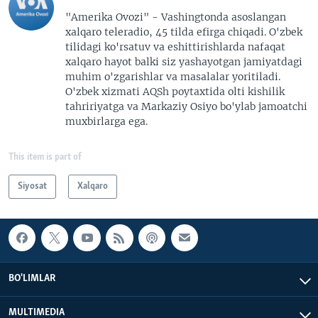
"Amerika Ovozi" - Vashingtonda asoslangan
xalqaro teleradio, 45 tilda efirga chiqadi. O'zbek
tilidagi ko'rsatuv va eshittirishlarda nafaqat
xalqaro hayot balki siz yashayotgan jamiyatdagi
muhim o'zgarishlar va masalalar yoritiladi.
O'zbek xizmati AQSh poytaxtida olti kishilik
tahririyatga va Markaziy Osiyo bo'ylab jamoatchi
muxbirlarga ega.
This item is part of
Siyosat
Xalqaro
BO'LIMLAR
MULTIMEDIA