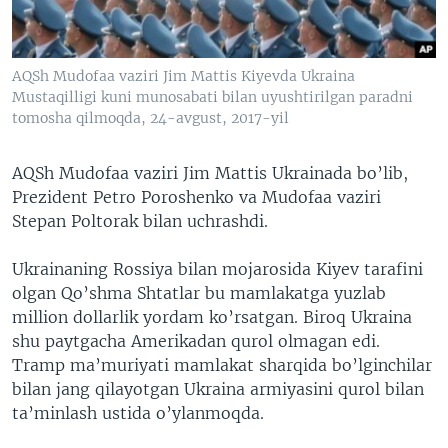
VIDEO
ODNOKLASSNIKI
XABARLAR SURATLARDA
TELEGRAM
AQSh Mudofaa vaziri Jim Mattis Kiyevda Ukraina
TWITTER
Mustaqilligi kuni munosabati bilan uyushtirilgan paradni
tomosha qilmoqda, 24-avgust, 2017-yil
SOUNDCLOUD
VOA
AQSh Mudofaa vaziri Jim Mattis Ukrainada bo’lib,
Prezident Petro Poroshenko va Mudofaa vaziri
Stepan Poltorak bilan uchrashdi.
Ukrainaning Rossiya bilan mojarosida Kiyev tarafini
olgan Qo’shma Shtatlar bu mamlakatga yuzlab
million dollarlik yordam ko’rsatgan. Biroq Ukraina
shu paytgacha Amerikadan qurol olmagan edi.
Tramp ma’muriyati mamlakat sharqida bo’lginchilar
bilan jang qilayotgan Ukraina armiyasini qurol bilan
ta’minlash ustida o’ylanmoqda.