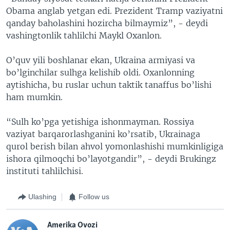
Obama anglab yetgan edi. Prezident Tramp vaziyatni
qanday baholashini hozircha bilmaymiz”, - deydi
vashingtonlik tahlilchi Maykl Oxanlon.
O’quv yili boshlanar ekan, Ukraina armiyasi va
bo’lginchilar sulhga kelishib oldi. Oxanlonning
aytishicha, bu ruslar uchun taktik tanaffus bo’lishi
ham mumkin.
“Sulh ko’pga yetishiga ishonmayman. Rossiya
vaziyat barqarorlashganini ko’rsatib, Ukrainaga
qurol berish bilan ahvol yomonlashishi mumkinligiga
ishora qilmoqchi bo’layotgandir”, - deydi Brukingz
instituti tahlilchisi.
Ulashing
Follow us
Amerika Ovozi