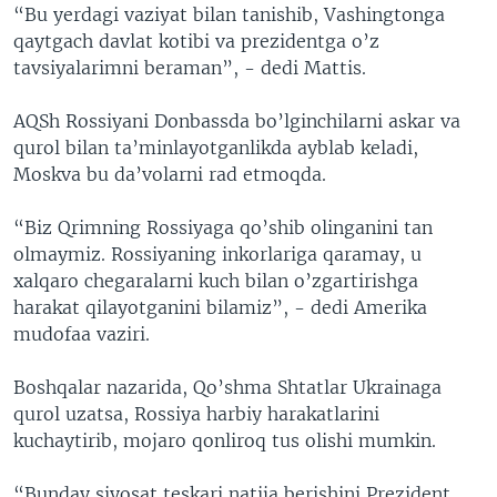
“Bu yerdagi vaziyat bilan tanishib, Vashingtonga
qaytgach davlat kotibi va prezidentga o’z
tavsiyalarimni beraman”, - dedi Mattis.
AQSh Rossiyani Donbassda bo’lginchilarni askar va
qurol bilan ta’minlayotganlikda ayblab keladi,
Moskva bu da’volarni rad etmoqda.
“Biz Qrimning Rossiyaga qo’shib olinganini tan
olmaymiz. Rossiyaning inkorlariga qaramay, u
xalqaro chegaralarni kuch bilan o’zgartirishga
harakat qilayotganini bilamiz”, - dedi Amerika
mudofaa vaziri.
Boshqalar nazarida, Qo’shma Shtatlar Ukrainaga
qurol uzatsa, Rossiya harbiy harakatlarini
kuchaytirib, mojaro qonliroq tus olishi mumkin.
“Bunday siyosat teskari natija berishini Prezident