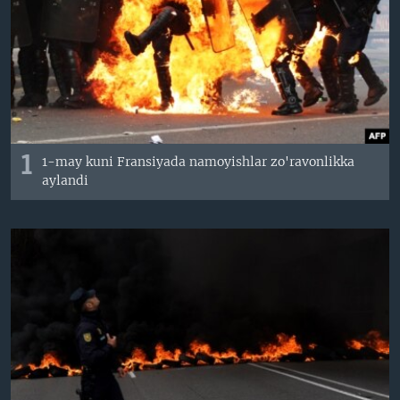
VIDEO
ODNOKLASSNIKI
XABARLAR SURATLARDA
TELEGRAM
TWITTER
SOUNDCLOUD
VOA
1
1-may kuni Fransiyada namoyishlar zo'ravonlikka
aylandi