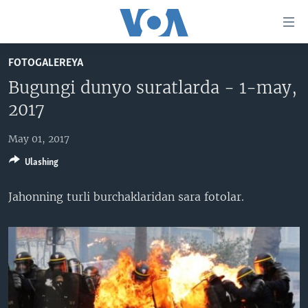
Bosh
sahifaga
boring
Boshiga
FOTOGALEREYA
qayting
BOSH SAHIFA
Bugungi dunyo suratlarda - 1-may,
Qidiruvga
AMERIKA
2017
o'ting
MARKAZIY OSIYO
May 01, 2017
XALQARO
Ulashing
VATANDOSHLAR
Jahonning turli burchaklaridan sara fotolar.
MULTIMEDIA
IJTIMOIY TARMOQLAR
AMERIKA MANZARALARI
INGLIZ TILI DARSLARI
XALQARO HAYOT
FACEBOOK
EDITORIAL
VASHINGTON CHOYXONASI
YOUTUBE
MOBIL-SALOM!
INSTAGRAM
Learning English