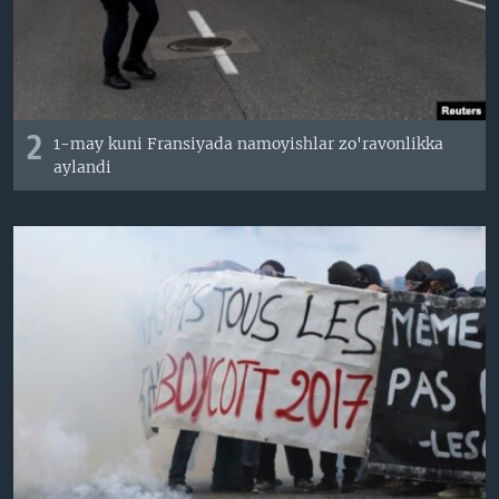
2
1-may kuni Fransiyada namoyishlar zo'ravonlikka
aylandi