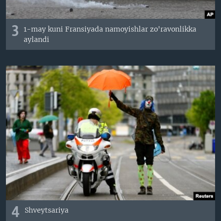
3
1-may kuni Fransiyada namoyishlar zo'ravonlikka
aylandi
4
Shveytsariya