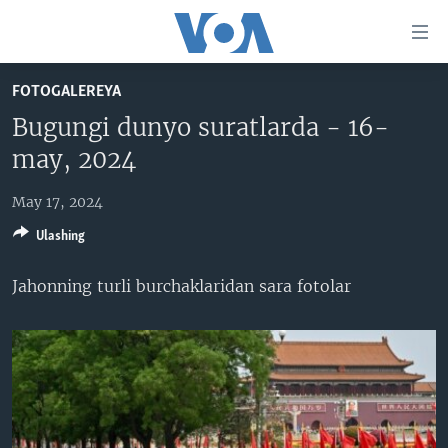
Bosh
sahifaga
boring
Boshiga
FOTOGALEREYA
qayting
BOSH SAHIFA
Bugungi dunyo suratlarda - 16-
Qidiruvga
AMERIKA
may, 2024
o'ting
MARKAZIY OSIYO
May 17, 2024
XALQARO
Ulashing
VATANDOSHLAR
Jahonning turli burchaklaridan sara fotolar
MULTIMEDIA
IJTIMOIY TARMOQLAR
AMERIKA MANZARALARI
INGLIZ TILI DARSLARI
XALQARO HAYOT
FACEBOOK
EDITORIAL
VASHINGTON CHOYXONASI
YOUTUBE
MOBIL-SALOM!
INSTAGRAM
Learning English