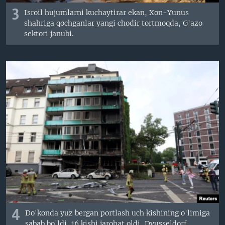
3
Isroil hujumlarni kuchaytirar ekan, Xon-Yunus
shahriga qochganlar yangi chodir tortmoqda, G'azo
sektori janubi.
4
Do'konda yuz bergan portlash uch kishining o'limiga
sabab bo'ldi, 16 kishi jarohat oldi, Dyusseldorf,