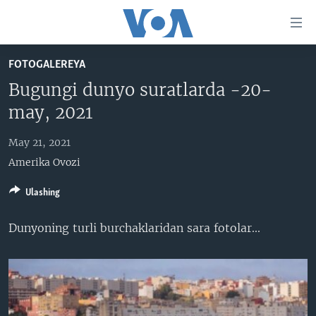
Bosh
sahifaga
boring
Boshiga
FOTOGALEREYA
qayting
BOSH SAHIFA
Bugungi dunyo suratlarda -20-
Qidiruvga
AMERIKA
may, 2021
o'ting
MARKAZIY OSIYO
May 21, 2021
XALQARO
Amerika Ovozi
VATANDOSHLAR
Ulashing
MULTIMEDIA
Dunyoning turli burchaklaridan sara fotolar...​
IJTIMOIY TARMOQLAR
AMERIKA MANZARALARI
INGLIZ TILI DARSLARI
XALQARO HAYOT
FACEBOOK
EDITORIAL
VASHINGTON CHOYXONASI
YOUTUBE
MOBIL-SALOM!
INSTAGRAM
Learning English