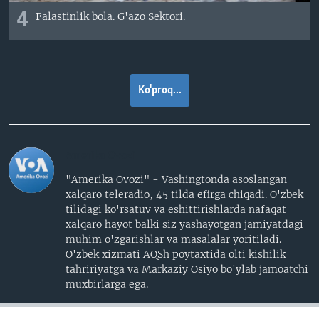
4
Falastinlik bola. G'azo Sektori.
Ko'proq...
Amerika Ovozi
"Amerika Ovozi" - Vashingtonda asoslangan
xalqaro teleradio, 45 tilda efirga chiqadi. O'zbek
tilidagi ko'rsatuv va eshittirishlarda nafaqat
xalqaro hayot balki siz yashayotgan jamiyatdagi
muhim o'zgarishlar va masalalar yoritiladi.
O'zbek xizmati AQSh poytaxtida olti kishilik
tahririyatga va Markaziy Osiyo bo'ylab jamoatchi
muxbirlarga ega.