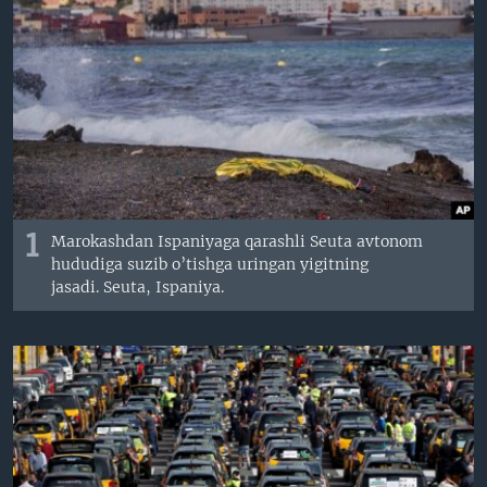
VIDEO
ODNOKLASSNIKI
XABARLAR SURATLARDA
TELEGRAM
TWITTER
SOUNDCLOUD
VOA
1
Marokashdan Ispaniyaga qarashli Seuta avtonom
hududiga suzib o’tishga uringan yigitning
jasadi. Seuta, Ispaniya.