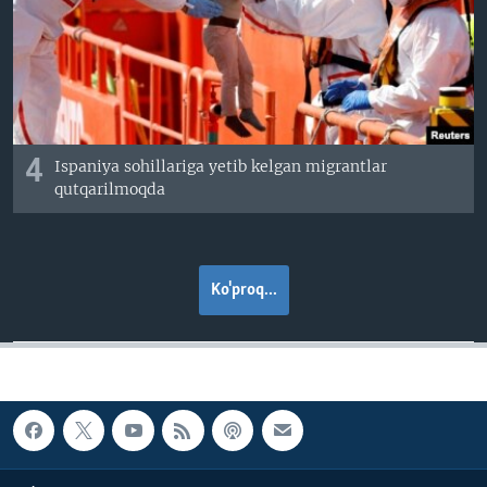
4
Ispaniya sohillariga yetib kelgan migrantlar
qutqarilmoqda
Ko'proq...