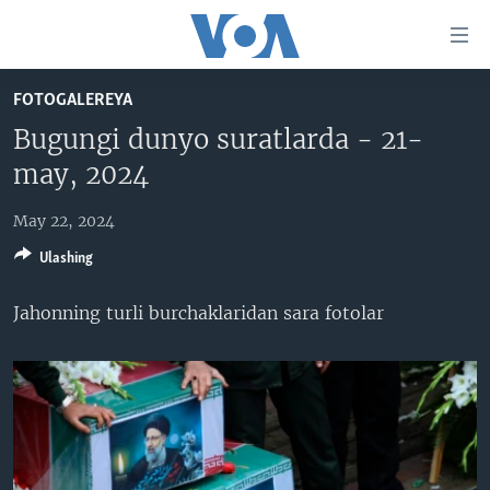
Bosh
sahifaga
boring
Boshiga
FOTOGALEREYA
qayting
BOSH SAHIFA
Bugungi dunyo suratlarda - 21-
Qidiruvga
AMERIKA
may, 2024
o'ting
MARKAZIY OSIYO
May 22, 2024
XALQARO
Ulashing
VATANDOSHLAR
Jahonning turli burchaklaridan sara fotolar
MULTIMEDIA
IJTIMOIY TARMOQLAR
AMERIKA MANZARALARI
INGLIZ TILI DARSLARI
XALQARO HAYOT
FACEBOOK
EDITORIAL
VASHINGTON CHOYXONASI
YOUTUBE
MOBIL-SALOM!
INSTAGRAM
Learning English