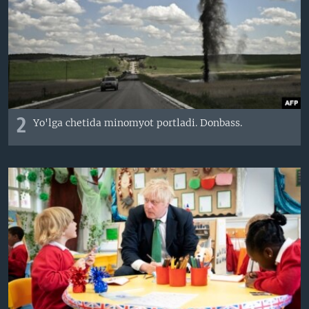
2
Yo'lga chetida minomyot portladi. Donbass.