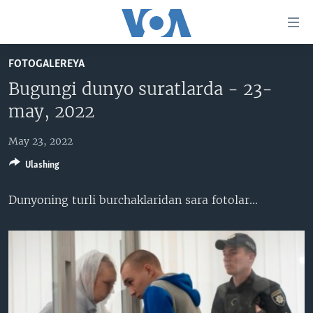
Bosh
sahifaga
boring
Boshiga
FOTOGALEREYA
qayting
BOSH SAHIFA
Bugungi dunyo suratlarda - 23-
Qidiruvga
AMERIKA
may, 2022
o'ting
MARKAZIY OSIYO
May 23, 2022
XALQARO
Ulashing
VATANDOSHLAR
Dunyoning turli burchaklaridan sara fotolar​...
MULTIMEDIA
IJTIMOIY TARMOQLAR
AMERIKA MANZARALARI
INGLIZ TILI DARSLARI
XALQARO HAYOT
FACEBOOK
EDITORIAL
VASHINGTON CHOYXONASI
YOUTUBE
MOBIL-SALOM!
INSTAGRAM
Learning English