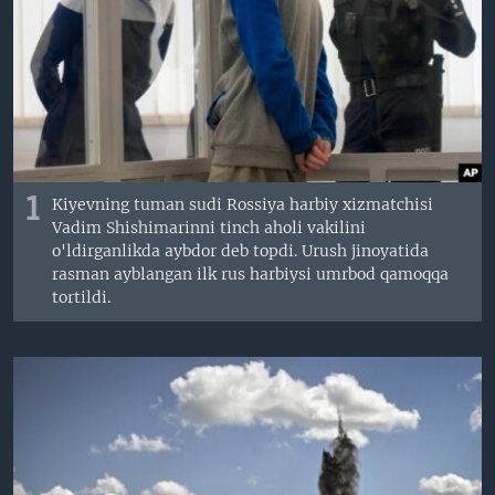
VIDEO
ODNOKLASSNIKI
XABARLAR SURATLARDA
TELEGRAM
TWITTER
SOUNDCLOUD
VOA
1
Kiyevning tuman sudi Rossiya harbiy xizmatchisi
Vadim Shishimarinni tinch aholi vakilini
o'ldirganlikda aybdor deb topdi. Urush jinoyatida
rasman ayblangan ilk rus harbiysi umrbod qamoqqa
tortildi.