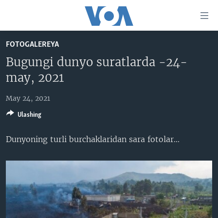
Bosh
sahifaga
boring
Boshiga
FOTOGALEREYA
qayting
BOSH SAHIFA
Bugungi dunyo suratlarda -24-
Qidiruvga
AMERIKA
may, 2021
o'ting
MARKAZIY OSIYO
May 24, 2021
XALQARO
Ulashing
VATANDOSHLAR
Dunyoning turli burchaklaridan sara fotolar...​
MULTIMEDIA
IJTIMOIY TARMOQLAR
AMERIKA MANZARALARI
INGLIZ TILI DARSLARI
XALQARO HAYOT
FACEBOOK
EDITORIAL
VASHINGTON CHOYXONASI
YOUTUBE
MOBIL-SALOM!
INSTAGRAM
Learning English