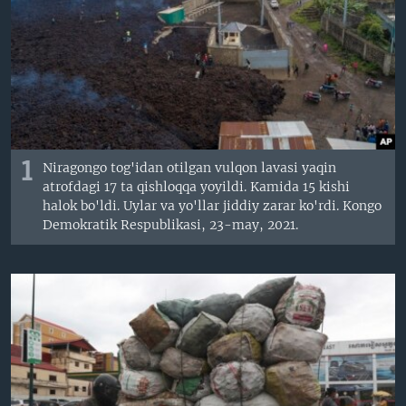
VIDEO
ODNOKLASSNIKI
XABARLAR SURATLARDA
TELEGRAM
TWITTER
SOUNDCLOUD
VOA
1
Niragongo tog'idan otilgan vulqon lavasi yaqin
atrofdagi 17 ta qishloqqa yoyildi. Kamida 15 kishi
halok bo'ldi. Uylar va yo'llar jiddiy zarar ko'rdi. Kongo
Demokratik Respublikasi, 23-may, 2021.