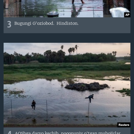
3
Bugungi G'oziobod. Hindiston.
AQShga daryo kechib, noqonuniy o'tgan muhojirlar