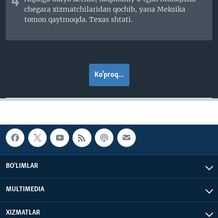
4
chegara xizmatchilaridan qochib, yana Meksika
tomon qaytmoqda. Texas shtati.
Ko'proq...
BO'LIMLAR
MULTIMEDIA
XIZMATLAR