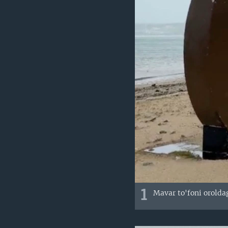
VIDEO
ODNOKLASSNIKI
XABARLAR SURATLARDA
TELEGRAM
TWITTER
SOUNDCLOUD
1
Mavar to'foni orolda