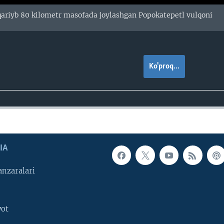
ariyb 80 kilometr masofada joylashgan Popokatepetl vulqoni
Ko'proq...
IA
nzaralari
yot