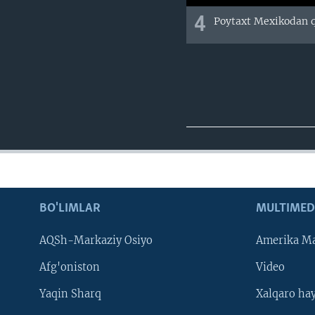
4
Poytaxt Mexikodan q
BO'LIMLAR
MULTIMED
AQSh-Markaziy Osiyo
Amerika Ma
Afg'oniston
Video
Yaqin Sharq
Xalqaro ha