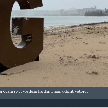
gi Guam so'zi yozilgan harflarni ham uchirib yubordi