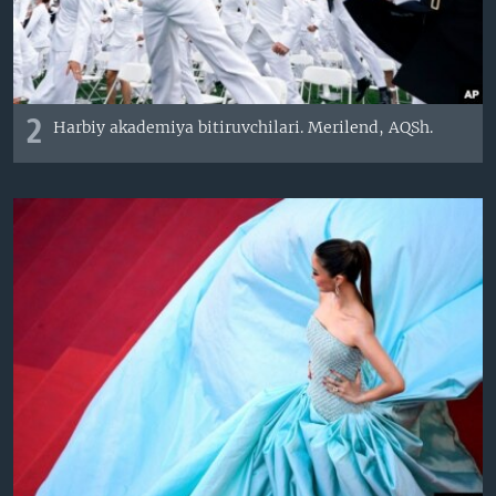
2
Harbiy akademiya bitiruvchilari. Merilend, AQSh.