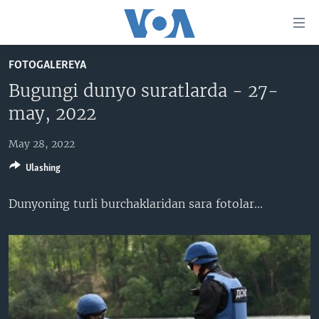
Bosh
sahifaga
boring
Boshiga
FOTOGALEREYA
qayting
BOSH SAHIFA
Bugungi dunyo suratlarda - 27-
Qidiruvga
AMERIKA
may, 2022
o'ting
MARKAZIY OSIYO
May 28, 2022
XALQARO
Ulashing
VATANDOSHLAR
Dunyoning turli burchaklaridan sara fotolar​...
MULTIMEDIA
IJTIMOIY TARMOQLAR
AMERIKA MANZARALARI
INGLIZ TILI DARSLARI
XALQARO HAYOT
FACEBOOK
EDITORIAL
VASHINGTON CHOYXONASI
YOUTUBE
MOBIL-SALOM!
INSTAGRAM
Learning English