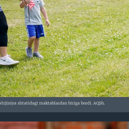
Virjiniya shtatidagi maktablardan biriga bordi. AQSh.