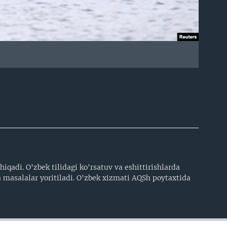
iqadi. O'zbek tilidagi ko'rsatuv va eshittirishlarda
 masalalar yoritiladi. O'zbek xizmati AQSh poytaxtida