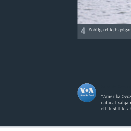
4
Sohilga chiqib qolgan
Amerika Ovozi
"Amerika Ovozi
nafaqat xalqar
olti kishilik 