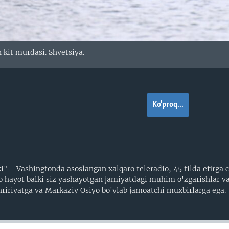
 kit murdasi. Shvetsiya.
Ko'proq...
" - Vashingtonda asoslangan xalqaro teleradio, 45 tilda efirga ch
o hayot balki siz yashayotgan jamiyatdagi muhim o'zgarishlar va
tahririyatga va Markaziy Osiyo bo'ylab jamoatchi muxbirlarga ega.