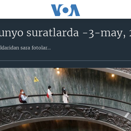
unyo suratlarda -3-may, 
laridan sara fotolar...