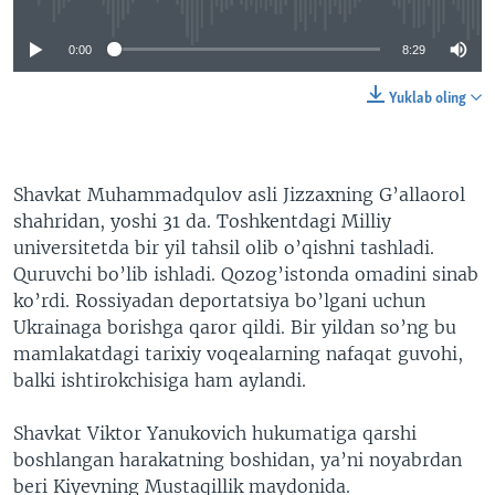
0:00
8:29
Yuklab oling
Shavkat Muhammadqulov asli Jizzaxning G’allaorol
shahridan, yoshi 31 da. Toshkentdagi Milliy
universitetda bir yil tahsil olib o’qishni tashladi.
Quruvchi bo’lib ishladi. Qozog’istonda omadini sinab
ko’rdi. Rossiyadan deportatsiya bo’lgani uchun
Ukrainaga borishga qaror qildi. Bir yildan so’ng bu
mamlakatdagi tarixiy voqealarning nafaqat guvohi,
balki ishtirokchisiga ham aylandi.
Shavkat Viktor Yanukovich hukumatiga qarshi
boshlangan harakatning boshidan, ya’ni noyabrdan
beri Kiyevning Mustaqillik maydonida.