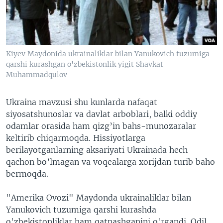
VIDEO
ODNOKLASSNIKI
XABARLAR SURATLARDA
TELEGRAM
TWITTER
Kiyev Maydonida ukrainaliklar bilan Yanukovich tuzumiga
SOUNDCLOUD
VOA
qarshi kurashgan o'zbekistonlik yigit Shavkat
Muhammadqulov
Ukraina mavzusi shu kunlarda nafaqat
siyosatshunoslar va davlat arboblari, balki oddiy
odamlar orasida ham qizg’in bahs-munozaralar
keltirib chiqarmoqda. Hissiyotlarga
berilayotganlarning aksariyati Ukrainada hech
qachon bo’lmagan va voqealarga xorijdan turib baho
bermoqda.
"Amerika Ovozi" Maydonda ukrainaliklar bilan
Yanukovich tuzumiga qarshi kurashda
o'zbekistonliklar ham qatnashganini o'rgandi. Odil