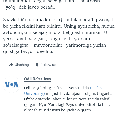
mumkinmidi” degan savolga ham suhbatdosh
“yo’q” deb javob beradi.
Shavkat Muhammadqulov Qrim bilan bog’liq vaziyat
bo'yicha fikrini ham bildirdi. Uning aytishicha, hudud
avtonom, o'z kelajagini o'zi belgilashi mumkin. U
yerda xavfli vaziyat yuzaga kelib, yordam
so'ralsagina, "maydonchilar" yarimorolga yurish
qilishga tayyor, deydi u.
Ulashing
Follow us
Odil Ro'zaliyev
Odil AQShning Tafts Universitetida
(Tufts
University)
magistrlik darajasini olgan. Ungacha
O'zbekistonda Jahon tillar universitetida tahsil
qolgan, Nyu-Yorkdagi Peys universitetida bir yil
almashinuv dasturi bo'yicha o'qigan.