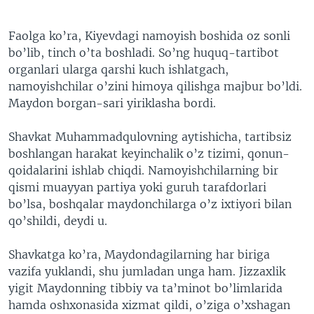
Faolga ko’ra, Kiyevdagi namoyish boshida oz sonli
bo’lib, tinch o’ta boshladi. So’ng huquq-tartibot
organlari ularga qarshi kuch ishlatgach,
namoyishchilar o’zini himoya qilishga majbur bo’ldi.
Maydon borgan-sari yiriklasha bordi.
Shavkat Muhammadqulovning aytishicha, tartibsiz
boshlangan harakat keyinchalik o’z tizimi, qonun-
qoidalarini ishlab chiqdi. Namoyishchilarning bir
qismi muayyan partiya yoki guruh tarafdorlari
bo’lsa, boshqalar maydonchilarga o’z ixtiyori bilan
qo’shildi, deydi u.
Shavkatga ko’ra, Maydondagilarning har biriga
vazifa yuklandi, shu jumladan unga ham. Jizzaxlik
yigit Maydonning tibbiy va ta’minot bo’limlarida
hamda oshxonasida xizmat qildi, o’ziga o’xshagan