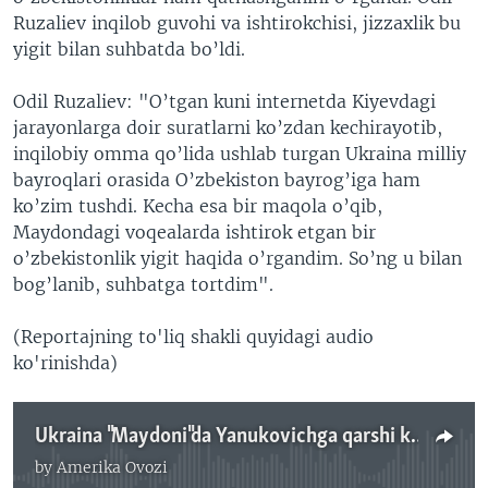
Ruzaliev inqilob guvohi va ishtirokchisi, jizzaxlik bu
yigit bilan suhbatda bo’ldi.
Odil Ruzaliev: "O’tgan kuni internetda Kiyevdagi
jarayonlarga doir suratlarni ko’zdan kechirayotib,
inqilobiy omma qo’lida ushlab turgan Ukraina milliy
bayroqlari orasida O’zbekiston bayrog’iga ham
ko’zim tushdi. Kecha esa bir maqola o’qib,
Maydondagi voqealarda ishtirok etgan bir
o’zbekistonlik yigit haqida o’rgandim. So’ng u bilan
bog’lanib, suhbatga tortdim".
(Reportajning to'liq shakli quyidagi audio
ko'rinishda)
Ukraina "Maydoni"da Yanukovichga qarshi kurashgan o'zbek yigiti
by
Amerika Ovozi
No media source currently available