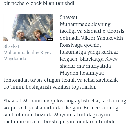
bir necha o’zbek bilan tanishdi.
Shavkat
Muhammadqulovning
faolligi va xizmati e’tiborsiz
qolmadi. Viktor Yanukovich
Rossiyaga qochib,
Shavkat
hukumatga yangi kuchlar
Muhammadqulov Kiyev
kelgach, Shavkatga Kiyev
Maydonida
shahar ma’muriyatida
Maydon hokimiyati
tomonidan ta’sis etilgan texnik va ichki xavfsizlik
bo’limini boshqarish vazifasi topshirildi.
Shavkat Muhammadqulovning aytishicha, faollarning
ko’pi boshqa shaharlardan kelgan. Bir necha ming
sonli olomon hozirda Maydon atrofidagi ayrim
mehmonxonalar, bo’sh qolgan binolarda turibdi.