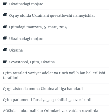
Ukrainadagi mojaro
Oq uy oldida Ukrainani quvvatlovchi namoyishlar
Qrimdagi manzara, 5-mart, 2014
Ukrainadagi mojaro
Ukraina
Sevastopol, Qrim, Ukraina
Qrim tatarlari vaziyat adolat va tinch yo'l bilan hal etilishi
tarafdori
Qirg’izistonda omma Ukraina ahliga hamdard
Qrim parlamenti Rossiyaga qo'shilishga ovoz berdi
AQShdagi ukrainaliklar Qrimdagi vaziyatdan xavotirda