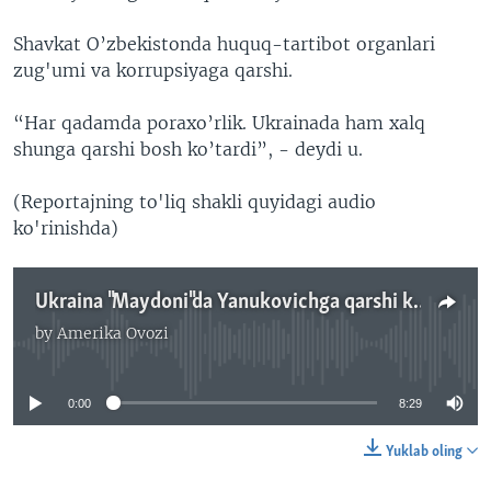
Shavkat O’zbekistonda huquq-tartibot organlari
zug'umi va korrupsiyaga qarshi.
“Har qadamda poraxo’rlik. Ukrainada ham xalq
shunga qarshi bosh ko’tardi”, - deydi u.
(Reportajning to'liq shakli quyidagi audio
ko'rinishda)
Ukraina "Maydoni"da Yanukovichga qarshi kurashgan o'zbek yigiti
by
Amerika Ovozi
No media source currently available
0:00
8:29
Yuklab oling