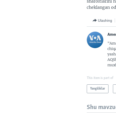
sharoitlarini 
cheklangan oda
Ulashing
Amer
"Ame
chiq
yash
AQSh
muxb
This item is part of
Yangiliklar
Shu mavzu