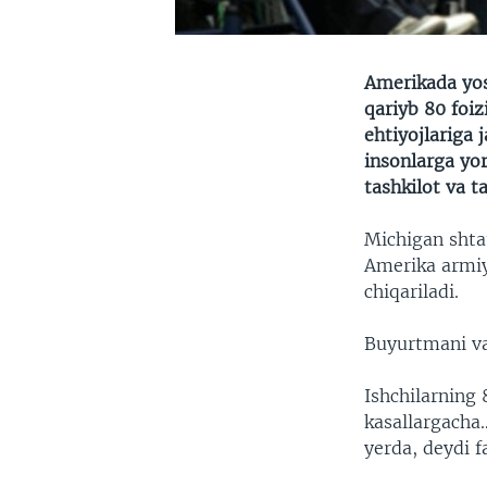
Amerikada yos
qariyb 80 foiz
ehtiyojlariga 
insonlarga yor
tashkilot va t
Michigan shta
Amerika armiy
chiqariladi.
Buyurtmani va
Ishchilarning 
kasallargacha
yerda, deydi f