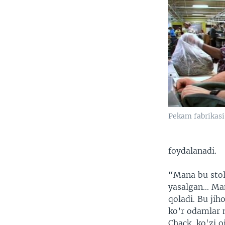
Pekam fabrikasi 
foydalanadi.
“Mana bu stol 
yasalgan... Ma
qoladi. Bu ji
ko’r odamlar 
Chack, ko'zi oj