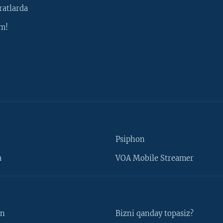
ratlarda
m!
Psiphon
a
VOA Mobile Streamer
un
Bizni qanday topasiz?