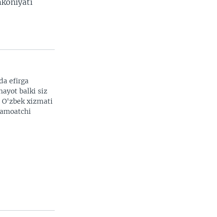
mkoniyati
da efirga
hayot balki siz
. O'zbek xizmati
 jamoatchi