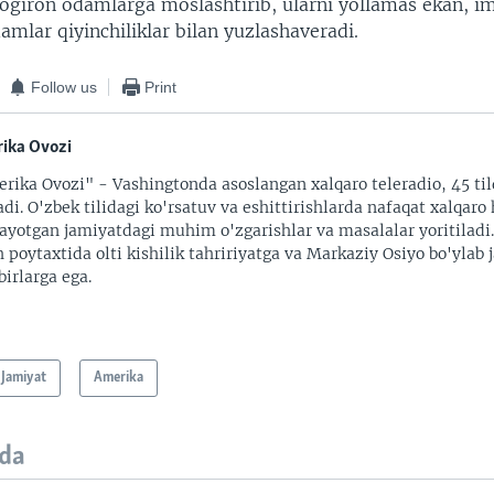
nogiron odamlarga moslashtirib, ularni yollamas ekan, i
mlar qiyinchiliklar bilan yuzlashaveradi.
Follow us
Print
ika Ovozi
rika Ovozi" - Vashingtonda asoslangan xalqaro teleradio, 45 til
adi. O'zbek tilidagi ko'rsatuv va eshittirishlarda nafaqat xalqaro 
ayotgan jamiyatdagi muhim o'zgarishlar va masalalar yoritiladi
 poytaxtida olti kishilik tahririyatga va Markaziy Osiyo bo'ylab
irlarga ega.
Jamiyat
Amerika
da