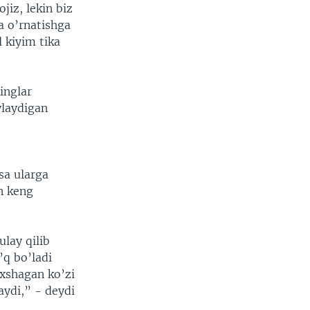
jiz, lekin biz
 o’rnatishga
 kiyim tika
inglar
ylaydigan
sa ularga
n keng
ulay qilib
’q bo’ladi
xshagan ko’zi
aydi,” - deydi