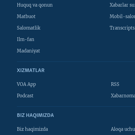
Huquq va qonun
Xabarlar su
Matbuot
Mobil-salo
Salomatlik
Transcripts
Ilm-fan
Madaniyat
XIZMATLAR
VOA App
RSS
Learning English
Podcast
Xabarnom
BIZ HAQIMIZDA
Biz haqimizda
Aloqa uch