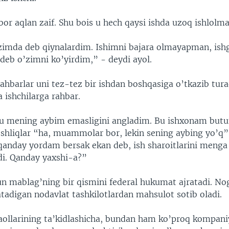
or aqlan zaif. Shu bois u hech qaysi ishda uzoq ishlolm
mda deb qiynalardim. Ishimni bajara olmayapman, ish
eb o’zimni ko’yirdim,” - deydi ayol.
ahbarlar uni tez-tez bir ishdan boshqasiga o’tkazib tura
 ishchilarga rahbar.
u mening aybim emasligini angladim. Bu ishxonam butu
shliqlar “ha, muammolar bor, lekin sening aybing yo’q”
 qanday yordam bersak ekan deb, ish sharoitlarini menga
di. Qanday yaxshi-a?”
 mablag’ning bir qismini federal hukumat ajratadi. No
tadigan nodavlat tashkilotlardan mahsulot sotib oladi.
aollarining ta’kidlashicha, bundan ham ko’proq kompaniy