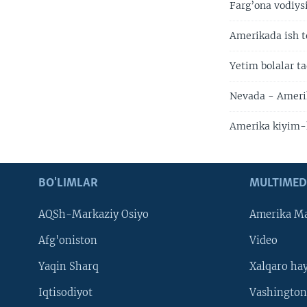
Farg’ona vodiys
Amerikada ish t
Yetim bolalar ta
Nevada - Amerik
Amerika kiyim-
BO'LIMLAR
MULTIMED
AQSh-Markaziy Osiyo
Amerika Ma
Afg'oniston
Video
Yaqin Sharq
Xalqaro ha
Iqtisodiyot
Vashington