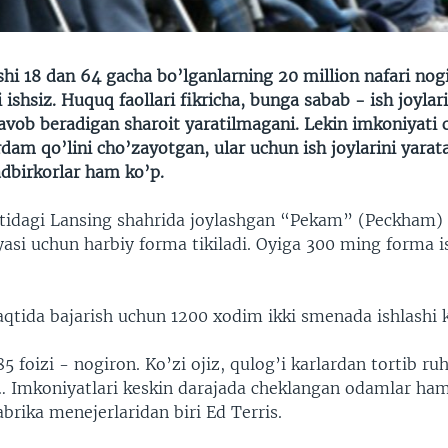
hi 18 dan 64 gacha bo’lganlarning 20 million nafari nog
i ishsiz. Huquq faollari fikricha, bunga sabab - ish joylar
javob beradigan sharoit yaratilmagani. Lekin imkoniyati
dam qo’lini cho’zayotgan, ular uchun ish joylarini yara
adbirkorlar ham ko’p.
tidagi Lansing shahrida joylashgan “Pekam” (Peckham) 
asi uchun harbiy forma tikiladi. Oyiga 300 ming forma i
qtida bajarish uchun 1200 xodim ikki smenada ishlashi k
85 foizi - nogiron. Ko’zi ojiz, qulog’i karlardan tortib ruh
… Imkoniyatlari keskin darajada cheklangan odamlar ham
abrika menejerlaridan biri Ed Terris.