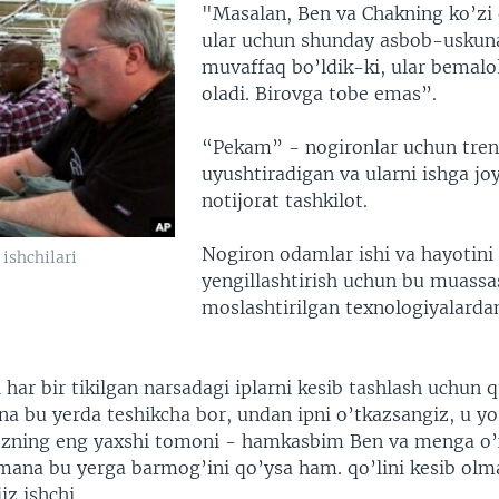
"Masalan, Ben va Chakning ko’zi o
ular uchun shunday asbob-uskuna
muvaffaq bo’ldik-ki, ular bemalol
oladi. Birovga tobe emas”.
“Pekam” - nogironlar uchun tren
uyushtiradigan va ularni ishga jo
notijorat tashkilot.
Nogiron odamlar ishi va hayotini
ishchilari
yengillashtirish uchun bu muassa
moslashtirilgan texnologiyalarda
har bir tikilgan narsadagi iplarni kesib tashlash uchun q
na bu yerda teshikcha bor, undan ipni o’tkazsangiz, u yo
hozning eng yaxshi tomoni - hamkasbim Ben va menga o’
mana bu yerga barmog’ini qo’ysa ham. qo’lini kesib olm
iz ishchi.