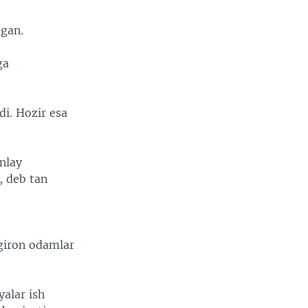
agan.
ga
di. Hozir esa
nlay
, deb tan
giron odamlar
alar ish