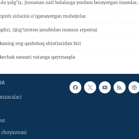
ida yolg’iz, jismonan zaif bolalarga yordam berayotgan insonlar
opish sirlarini o’rganayotgan muhojirlar
qdiri, Qirg’iziston janubidan maxsus reportaj
aning eng qashshoq shtatlaridan biri
kechak sanoati vatanga qaytmoqda
IA
nzaralari
yot
 choyxonasi