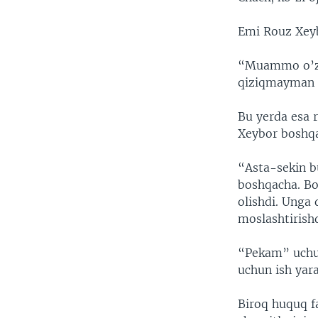
Emi Rouz Xeyb
“Muammo o’zi
qiziqmayman d
Bu yerda esa r
Xeybor boshqa
“Asta-sekin b
boshqacha. Bo
olishdi. Unga
moslashtirish
“Pekam” uchun
uchun ish yara
Biroq huquq f