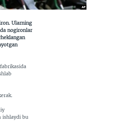
iron. Ularning
ida nogironlar
 cheklangan
tayotgan
fabrikasida
shlab
erak.
iy
 ishlaydi bu