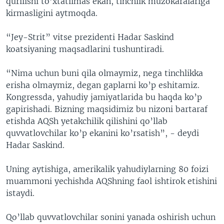
qurilishi to’xtatilmas ekan, tinchlik muzokaralariga
kirmasligini aytmoqda.
“Jey-Strit” vitse prezidenti Hadar Saskind
koatsiyaning maqsadlarini tushuntiradi.
“Nima uchun buni qila olmaymiz, nega tinchlikka
erisha olmaymiz, degan gaplarni ko’p eshitamiz.
Kongressda, yahudiy jamiyatlarida bu haqda ko’p
gapirishadi. Bizning maqsidimiz bu nizoni bartaraf
etishda AQSh yetakchilik qilishini qo’llab
quvvatlovchilar ko’p ekanini ko’rsatish”, - deydi
Hadar Saskind.
Uning aytishiga, amerikalik yahudiylarning 80 foizi
muammoni yechishda AQShning faol ishtirok etishini
istaydi.
Qo’llab quvvatlovchilar sonini yanada oshirish uchun