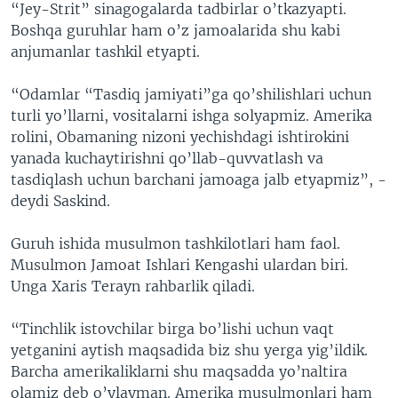
“Jey-Strit” sinagogalarda tadbirlar o’tkazyapti.
Boshqa guruhlar ham o’z jamoalarida shu kabi
anjumanlar tashkil etyapti.
“Odamlar “Tasdiq jamiyati”ga qo’shilishlari uchun
turli yo’llarni, vositalarni ishga solyapmiz. Amerika
rolini, Obamaning nizoni yechishdagi ishtirokini
yanada kuchaytirishni qo’llab-quvvatlash va
tasdiqlash uchun barchani jamoaga jalb etyapmiz”, -
deydi Saskind.
Guruh ishida musulmon tashkilotlari ham faol.
Musulmon Jamoat Ishlari Kengashi ulardan biri.
Unga Xaris Terayn rahbarlik qiladi.
“Tinchlik istovchilar birga bo’lishi uchun vaqt
yetganini aytish maqsadida biz shu yerga yig’ildik.
Barcha amerikaliklarni shu maqsadda yo’naltira
olamiz deb o’ylayman. Amerika musulmonlari ham