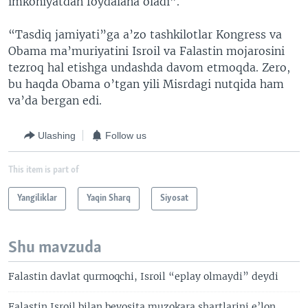
imkoniyatdan foydalana oladi”.
“Tasdiq jamiyati”ga a’zo tashkilotlar Kongress va
Obama ma’muriyatini Isroil va Falastin mojarosini
tezroq hal etishga undashda davom etmoqda. Zero,
bu haqda Obama o’tgan yili Misrdagi nutqida ham
va’da bergan edi.
Ulashing
Follow us
This item is part of
Yangiliklar
Yaqin Sharq
Siyosat
Shu mavzuda
Falastin davlat qurmoqchi, Isroil “eplay olmaydi” deydi
Falastin Isroil bilan bevosita muzokara shartlarini e’lon