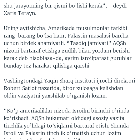
shu jarayonning bir qismi bo’lishi kerak”, - deydi
Xaris Terayn.
Uning aytishicha, Amerikada musulmonlar tarkibi
rang-barang bo’lsa ham, Falastin masalasi barcha
uchun birdek ahamiyatli. “Tasdiq jamiyati” AQSh
nizoni bartaraf etishga zudlik bilan yordam berishi
kerak deb hisoblasa-da, ayrim isroilparast guruhlar
bunday tez harakat qilishga qarshi.
Vashingtondagi Yaqin Sharq instituti ijrochi direktori
Robert Satlof nazarida, biror xulosaga kelishdan
oldin vaziyatni yaxshilab o’rganish lozim.
“Ko’p amerikaliklar nizoda Isroilni birinchi o’rinda
ko’rishadi. AQSh hukumati oldidagi asosiy vazifa
tinchlik yo’lidagi to’siqlarni bartaraf etish. Shunda
Isroil va Falastin tinchlik o’rnatish uchun lozim