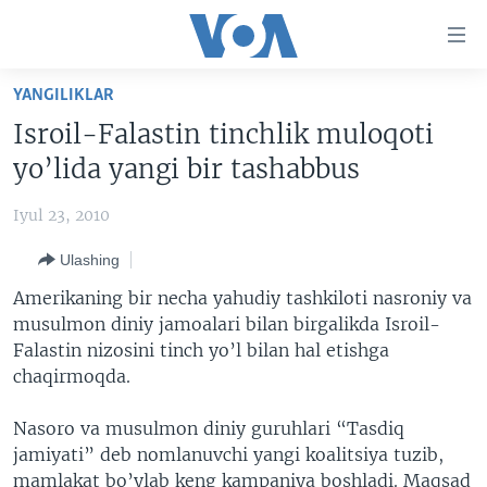
Bosh
sahifaga
boring
Boshiga
YANGILIKLAR
qayting
BOSH SAHIFA
Isroil-Falastin tinchlik muloqoti
Qidiruvga
AMERIKA
yo’lida yangi bir tashabbus
o'ting
MARKAZIY OSIYO
Iyul 23, 2010
XALQARO
Ulashing
VATANDOSHLAR
Amerikaning bir necha yahudiy tashkiloti nasroniy va
MULTIMEDIA
musulmon diniy jamoalari bilan birgalikda Isroil-
Falastin nizosini tinch yo’l bilan hal etishga
IJTIMOIY TARMOQLAR
AMERIKA MANZARALARI
chaqirmoqda.
INGLIZ TILI DARSLARI
XALQARO HAYOT
FACEBOOK
Nasoro va musulmon diniy guruhlari “Tasdiq
EDITORIAL
VASHINGTON CHOYXONASI
YOUTUBE
jamiyati” deb nomlanuvchi yangi koalitsiya tuzib,
MOBIL-SALOM!
INSTAGRAM
mamlakat bo’ylab keng kampaniya boshladi. Maqsad
Learning English