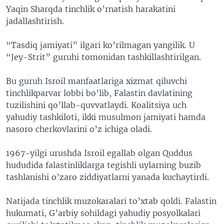
Yaqin Sharqda tinchlik o’rnatish harakatini
VIDEO
ODNOKLASSNIKI
jadallashtirish.
XABARLAR SURATLARDA
TELEGRAM
“Tasdiq jamiyati” ilgari ko’rilmagan yangilik. U
TWITTER
“Jey-Strit” guruhi tomonidan tashkillashtirilgan.
SOUNDCLOUD
VOA
Bu guruh Isroil manfaatlariga xizmat qiluvchi
tinchlikparvar lobbi bo’lib, Falastin davlatining
tuzilishini qo’llab-quvvatlaydi. Koalitsiya uch
yahudiy tashkiloti, ikki musulmon jamiyati hamda
nasoro cherkovlarini o’z ichiga oladi.
1967-yilgi urushda Isroil egallab olgan Quddus
hududida falastinliklarga tegishli uylarning buzib
tashlanishi o’zaro ziddiyatlarni yanada kuchaytirdi.
Natijada tinchlik muzokaralari to’xtab qoldi. Falastin
hukumati, G’arbiy sohildagi yahudiy posyolkalari