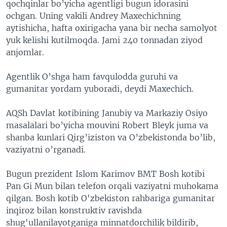
qochqinlar bo’yicha agentligi bugun idorasini
ochgan. Uning vakili Andrey Maxechichning
aytishicha, hafta oxirigacha yana bir necha samolyot
yuk kelishi kutilmoqda. Jami 240 tonnadan ziyod
anjomlar.
Agentlik O’shga ham favqulodda guruhi va
gumanitar yordam yuboradi, deydi Maxechich.
AQSh Davlat kotibining Janubiy va Markaziy Osiyo
masalalari bo’yicha mouvini Robert Bleyk juma va
shanba kunlari Qirg’iziston va O’zbekistonda bo’lib,
vaziyatni o’rganadi.
Bugun prezident Islom Karimov BMT Bosh kotibi
Pan Gi Mun bilan telefon orqali vaziyatni muhokama
qilgan. Bosh kotib O'zbekiston rahbariga gumanitar
inqiroz bilan konstruktiv ravishda
shug'ullanilayotganiga minnatdorchilik bildirib,