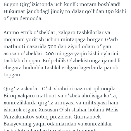
Bugun Qirg’izistonda uch kunlik motam boshlandi.
VIDEO
ODNOKLASSNIKI
Hukumat janubdagi jinoiy to’dalar qo’lidan 190 kishi
XABARLAR SURATLARDA
TELEGRAM
o’lgan demoqda.
TWITTER
Ammo etnik o’zbeklar, xalqaro tashkilotlar va
SOUNDCLOUD
VOA
mojaroni yoritish uchun mintaqaga borgan G’arb
matbuoti nazarida 700 dan ziyod odam o’lgan,
asosan o’zbeklar. 200 mingga yaqin kishi uylarini
tashlab chiqqan. Ko’pchilik O’zbekistonga qarashli
chegara hududda tashkil etilgan lagerlarda panoh
topgan.
Qirg’iz askarlari O’sh shahrini nazorat qilmoqda.
Biroq xalqaro matbuot va o’zbek aholisiga ko’ra,
xunrezliklarda qirg’iz armiyasi va militsiyasi ham
ishtirok etgan. Xususan O’sh shahar hokimi Melis
Mirzakmatov sobiq prezident Qurmanbek
Bakiyevning yaqin odamlaridan va xunrezliklar
tashkilotchilaridan biri ekani aytilmoqda.