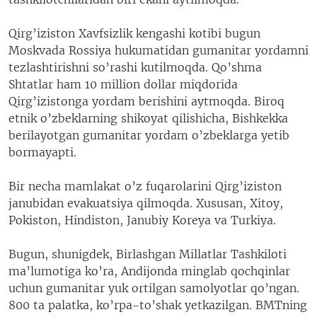
Qirg’iziston Xavfsizlik kengashi kotibi bugun
Moskvada Rossiya hukumatidan gumanitar yordamni
tezlashtirishni so’rashi kutilmoqda. Qo’shma
Shtatlar ham 10 million dollar miqdorida
Qirg’izistonga yordam berishini aytmoqda. Biroq
etnik o’zbeklarning shikoyat qilishicha, Bishkekka
berilayotgan gumanitar yordam o’zbeklarga yetib
bormayapti.
Bir necha mamlakat o’z fuqarolarini Qirg’iziston
janubidan evakuatsiya qilmoqda. Xususan, Xitoy,
Pokiston, Hindiston, Janubiy Koreya va Turkiya.
Bugun, shunigdek, Birlashgan Millatlar Tashkiloti
ma’lumotiga ko’ra, Andijonda minglab qochqinlar
uchun gumanitar yuk ortilgan samolyotlar qo’ngan.
800 ta palatka, ko’rpa-to’shak yetkazilgan. BMTning