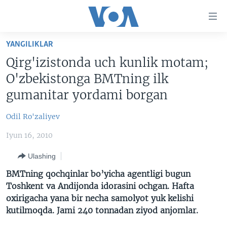
Bosh
sahifaga
boring
Boshiga
YANGILIKLAR
qayting
BOSH SAHIFA
Qirg'izistonda uch kunlik motam;
Qidiruvga
AMERIKA
O'zbekistonga BMTning ilk
o'ting
MARKAZIY OSIYO
gumanitar yordami borgan
XALQARO
Odil Ro'zaliyev
VATANDOSHLAR
Iyun 16, 2010
MULTIMEDIA
Ulashing
IJTIMOIY TARMOQLAR
AMERIKA MANZARALARI
BMTning qochqinlar bo’yicha agentligi bugun
INGLIZ TILI DARSLARI
XALQARO HAYOT
FACEBOOK
Toshkent va Andijonda idorasini ochgan. Hafta
oxirigacha yana bir necha samolyot yuk kelishi
EDITORIAL
VASHINGTON CHOYXONASI
YOUTUBE
kutilmoqda. Jami 240 tonnadan ziyod anjomlar.
MOBIL-SALOM!
INSTAGRAM
Learning English