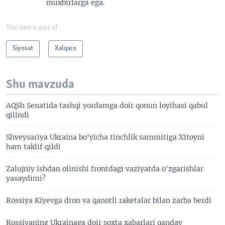
muxbirlarga ega.
This item is part of
Siyosat
Xalqaro
Shu mavzuda
AQSh Senatida tashqi yordamga doir qonun loyihasi qabul
qilindi
Shveysariya Ukraina bo'yicha tinchlik sammitiga Xitoyni
ham taklif qildi
Zalujniy ishdan olinishi frontdagi vaziyatda o'zgarishlar
yasaydimi?
Rossiya Kiyevga dron va qanotli raketalar bilan zarba berdi
Rossiyaning Ukrainaga doir soxta xabarlari qanday