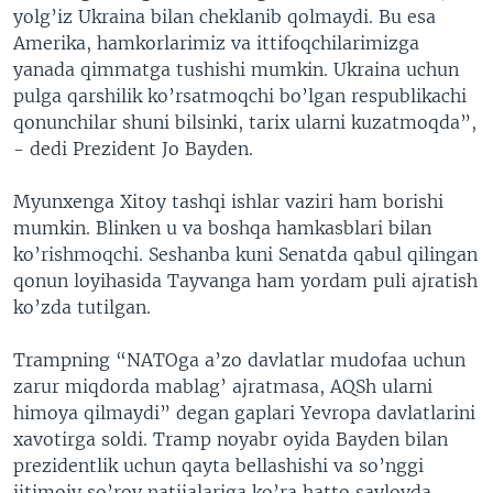
yolg’iz Ukraina bilan cheklanib qolmaydi. Bu esa
Amerika, hamkorlarimiz va ittifoqchilarimizga
yanada qimmatga tushishi mumkin. Ukraina uchun
pulga qarshilik ko’rsatmoqchi bo’lgan respublikachi
qonunchilar shuni bilsinki, tarix ularni kuzatmoqda”,
- dedi Prezident Jo Bayden.
Myunxenga Xitoy tashqi ishlar vaziri ham borishi
mumkin. Blinken u va boshqa hamkasblari bilan
ko’rishmoqchi. Seshanba kuni Senatda qabul qilingan
qonun loyihasida Tayvanga ham yordam puli ajratish
ko’zda tutilgan.
Trampning “NATOga a’zo davlatlar mudofaa uchun
zarur miqdorda mablag’ ajratmasa, AQSh ularni
himoya qilmaydi” degan gaplari Yevropa davlatlarini
xavotirga soldi. Tramp noyabr oyida Bayden bilan
prezidentlik uchun qayta bellashishi va so’nggi
ijtimoiy so’rov natijalariga ko’ra hatto saylovda