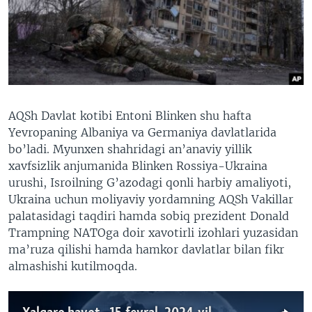
VIDEO
ODNOKLASSNIKI
XABARLAR SURATLARDA
TELEGRAM
TWITTER
SOUNDCLOUD
VOA
AQSh Davlat kotibi Entoni Blinken shu hafta
Yevropaning Albaniya va Germaniya davlatlarida
bo’ladi. Myunxen shahridagi an’anaviy yillik
xavfsizlik anjumanida Blinken Rossiya-Ukraina
urushi, Isroilning G’azodagi qonli harbiy amaliyoti,
Ukraina uchun moliyaviy yordamning AQSh Vakillar
palatasidagi taqdiri hamda sobiq prezident Donald
Trampning NATOga doir xavotirli izohlari yuzasidan
ma’ruza qilishi hamda hamkor davlatlar bilan fikr
almashishi kutilmoqda.