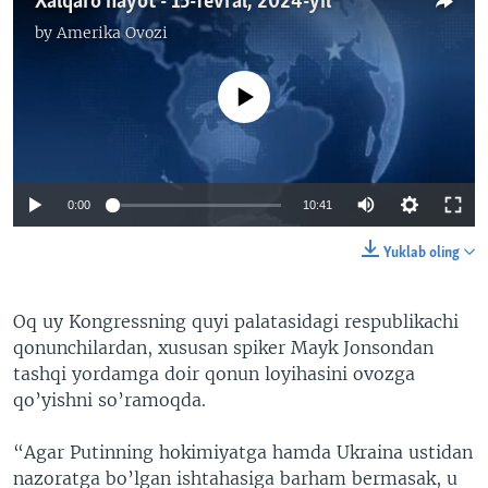
Xalqaro hayot - 15-fevral, 2024-yil
by
Amerika Ovozi
No media source currently available
0:00
10:41
Yuklab oling
Oq uy Kongressning quyi palatasidagi respublikachi
qonunchilardan, xususan spiker Mayk Jonsondan
tashqi yordamga doir qonun loyihasini ovozga
qo’yishni so’ramoqda.
“Agar Putinning hokimiyatga hamda Ukraina ustidan
nazoratga bo’lgan ishtahasiga barham bermasak, u