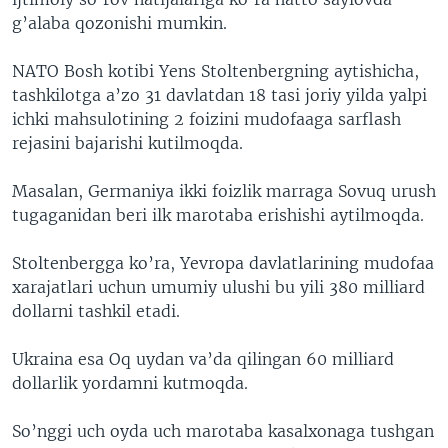
g’alaba qozonishi mumkin.
NATO Bosh kotibi Yens Stoltenbergning aytishicha,
tashkilotga a’zo 31 davlatdan 18 tasi joriy yilda yalpi
ichki mahsulotining 2 foizini mudofaaga sarflash
rejasini bajarishi kutilmoqda.
Masalan, Germaniya ikki foizlik marraga Sovuq urush
tugaganidan beri ilk marotaba erishishi aytilmoqda.
Stoltenbergga ko’ra, Yevropa davlatlarining mudofaa
xarajatlari uchun umumiy ulushi bu yili 380 milliard
dollarni tashkil etadi.
Ukraina esa Oq uydan va’da qilingan 60 milliard
dollarlik yordamni kutmoqda.
So’nggi uch oyda uch marotaba kasalxonaga tushgan