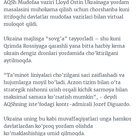
AQSh Mudofaa vaziri Lloyd Ostin Ukrainaga yordam
masalasini muhokama qilish uchun chorshanba kuni
ittifoqchi davlatlar mudofaa vazirlari bilan virtual
muloqot qildi.
Ukraina majlisga “sovg’a” tayyorladi – shu kuni
Qrimda Rossiyaga qarashli yana bitta harbiy kema
ukrain dengiz dronlari yordamida cho’ktirilgani
aytilmoqda.
“Ta’minot liniyalari cho’zilgani sari zaiflashadi va
hujumlarga moyil bo’ladi. Arzon tizim bilan o’ta
strategik nishonni urish orqali kichik sarmoya bilan
maksimal samara ko’rsatish mumkin”, - deydi
AQShning iste’fodagi kontr-admirali Jozef Diguardo.
Ukraina uning bu kabi muvaffaqiyatlari unga hamkor
davlatlardan ko’proq yordam olishda
ko’maklashishiga umid qilmoqda.