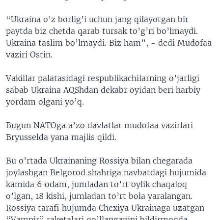
“Ukraina o’z borlig’i uchun jang qilayotgan bir
paytda biz chetda qarab tursak to’g’ri bo’lmaydi.
Ukraina taslim bo’lmaydi. Biz ham”, - dedi Mudofaa
vaziri Ostin.
Vakillar palatasidagi respublikachilarning o’jarligi
sabab Ukraina AQShdan dekabr oyidan beri harbiy
yordam olgani yo’q.
Bugun NATOga a’zo davlatlar mudofaa vazirlari
Bryusselda yana majlis qildi.
Bu o’rtada Ukrainaning Rossiya bilan chegarada
joylashgan Belgorod shahriga navbatdagi hujumida
kamida 6 odam, jumladan to’rt oylik chaqaloq
o’lgan, 18 kishi, jumladan to’rt bola yaralangan.
Rossiya tarafi hujumda Chexiya Ukrainaga uzatgan
“Vampir” raketalari qo’llanganini bildirmoqda.