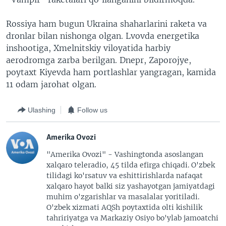
Rossiya ham bugun Ukraina shaharlarini raketa va
dronlar bilan nishonga olgan. Lvovda energetika
inshootiga, Xmelnitskiy viloyatida harbiy
aerodromga zarba berilgan. Dnepr, Zaporojye,
poytaxt Kiyevda ham portlashlar yangragan, kamida
11 odam jarohat olgan.
Ulashing
Follow us
Amerika Ovozi
"Amerika Ovozi" - Vashingtonda asoslangan
xalqaro teleradio, 45 tilda efirga chiqadi. O'zbek
tilidagi ko'rsatuv va eshittirishlarda nafaqat
xalqaro hayot balki siz yashayotgan jamiyatdagi
muhim o'zgarishlar va masalalar yoritiladi.
O'zbek xizmati AQSh poytaxtida olti kishilik
tahririyatga va Markaziy Osiyo bo'ylab jamoatchi