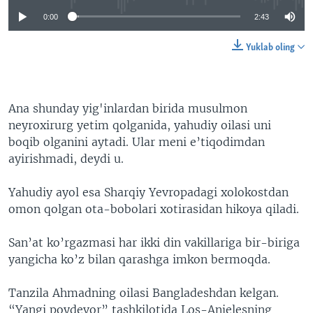
0:00
2:43
Yuklab oling
Ana shunday yig'inlardan birida musulmon
neyroxirurg yetim qolganida, yahudiy oilasi uni
boqib olganini aytadi. Ular meni e’tiqodimdan
ayirishmadi, deydi u.
Yahudiy ayol esa Sharqiy Yevropadagi xolokostdan
omon qolgan ota-bobolari xotirasidan hikoya qiladi.
San’at ko’rgazmasi har ikki din vakillariga bir-biriga
yangicha ko’z bilan qarashga imkon bermoqda.
Tanzila Ahmadning oilasi Bangladeshdan kelgan.
“Yangi poydevor” tashkilotida Los-Anjelesning