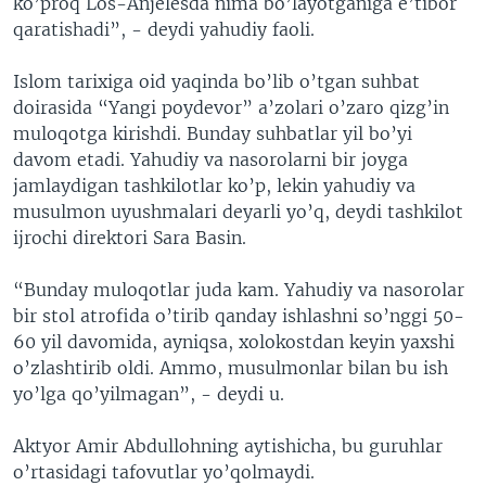
ko’proq Los-Anjelesda nima bo’layotganiga e’tibor
qaratishadi”, - deydi yahudiy faoli.
Islom tarixiga oid yaqinda bo’lib o’tgan suhbat
doirasida “Yangi poydevor” a’zolari o’zaro qizg’in
muloqotga kirishdi. Bunday suhbatlar yil bo’yi
davom etadi. Yahudiy va nasorolarni bir joyga
jamlaydigan tashkilotlar ko’p, lekin yahudiy va
musulmon uyushmalari deyarli yo’q, deydi tashkilot
ijrochi direktori Sara Basin.
“Bunday muloqotlar juda kam. Yahudiy va nasorolar
bir stol atrofida o’tirib qanday ishlashni so’nggi 50-
60 yil davomida, ayniqsa, xolokostdan keyin yaxshi
o’zlashtirib oldi. Ammo, musulmonlar bilan bu ish
yo’lga qo’yilmagan”, - deydi u.
Aktyor Amir Abdullohning aytishicha, bu guruhlar
o’rtasidagi tafovutlar yo’qolmaydi.