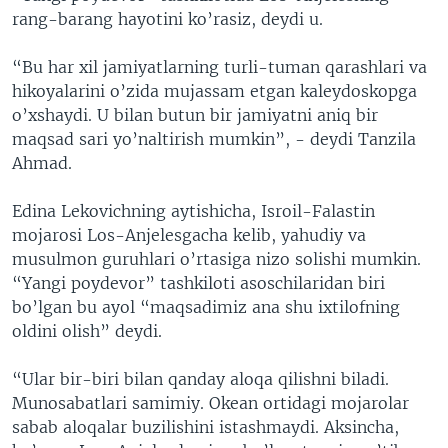
rang-barang hayotini ko’rasiz, deydi u.
“Bu har xil jamiyatlarning turli-tuman qarashlari va
hikoyalarini o’zida mujassam etgan kaleydoskopga
o’xshaydi. U bilan butun bir jamiyatni aniq bir
maqsad sari yo’naltirish mumkin”, - deydi Tanzila
Ahmad.
Edina Lekovichning aytishicha, Isroil-Falastin
mojarosi Los-Anjelesgacha kelib, yahudiy va
musulmon guruhlari o’rtasiga nizo solishi mumkin.
“Yangi poydevor” tashkiloti asoschilaridan biri
bo’lgan bu ayol “maqsadimiz ana shu ixtilofning
oldini olish” deydi.
“Ular bir-biri bilan qanday aloqa qilishni biladi.
Munosabatlari samimiy. Okean ortidagi mojarolar
sabab aloqalar buzilishini istashmaydi. Aksincha,