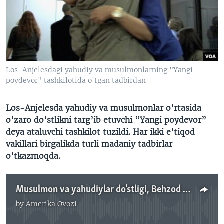
VIDEO
ODNOKLASSNIKI
XABARLAR SURATLARDA
TELEGRAM
TWITTER
SOUNDCLOUD
VOA
Los-Anjelesdagi yahudiy va musulmonlarning "Yangi
poydevor" tashkilotida o'tgan tadbirdan
Los-Anjelesda yahudiy va musulmonlar o’rtasida
o’zaro do’stlikni targ’ib etuvchi “Yangi poydevor”
deya ataluvchi tashkilot tuzildi. Har ikki e’tiqod
vakillari birgalikda turli madaniy tadbirlar
o’tkazmoqda.
Musulmon va yahudiylar do'stligi, Behzod Muhammadiy
by
Amerika Ovozi
No media source currently available