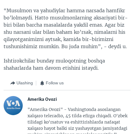
“Musulmon va yahudiylar hamma narsada hamfikr
bo’lolmaydi. Hatto musulmonlarning aksariyati bir-
biri bilan barcha masalalarda yakdil emas. Agar biz
shu narsani ular bilan baham ko’rsak, nimalarni his
qilayotganimizni aytsak, kamida bir-birimizni
tushunishimiz mumkin. Bu juda muhim”, - deydi u.
Ishtirokchilar bunday muloqotning boshqa
shaharlarda ham davom etishini istaydi.
Ulashing
Follow us
Amerika Ovozi
"Amerika Ovozi" - Vashingtonda asoslangan
xalqaro teleradio, 45 tilda efirga chiqadi. O'zbek
tilidagi ko'rsatuv va eshittirishlarda nafaqat
xalqaro hayot balki siz yashayotgan jamiyatdagi