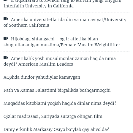
E’tiqodlararo totuvlikni targ’ib etuvchi yangi oliygoh/
Interfaith University in California
Amerika universitetlarida din va ma'naviyat/University
of Southern California
Hijobdagi shtangachi - og'ir atletika bilan
shug'ullanadigan muslima/Female Muslim Weightlifter
Amerikalik yosh musulmonlar zamon haqida nima
deydi? American Muslim Leaders
AQShda dindor yahudiylar kamaygan
Fath va Xamas Falastinni birgalikda boshqarmoqchi
Muqaddas kitoblarni yoqish haqida dinlar nima deydi?
Qizlar madrasasi, Suriyada suratga olingan film
Diniy erkinlik Markaziy Osiyo bo'ylab qay ahvolda?