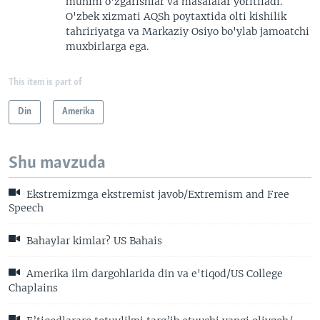
muhim o'zgarishlar va masalalar yoritiladi.
O'zbek xizmati AQSh poytaxtida olti kishilik
tahririyatga va Markaziy Osiyo bo'ylab jamoatchi
muxbirlarga ega.
This item is part of
Din
Amerika
Shu mavzuda
Ekstremizmga ekstremist javob/Extremism and Free
Speech
Bahaylar kimlar? US Bahais
Amerika ilm dargohlarida din va e'tiqod/US College
Chaplains