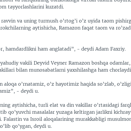
om tayyorlashlarini kuzatdi.
 ravvin va uning turmush o’rtog’i o’z uyida taom pishi
tirokchilarning aytishicha, Ramazon faqat taom va ro’zad
abr, hamdardlikni ham anglatadi”, - deydi Adam Faxriy.
 yahudiy vakili Deyvid Veyner Ramazon boshqa odamlar
akillari bilan munosabatlarni yaxshilashga ham chorlaydi
n aloqa o’rnatamiz, o’z hayotimiz haqida so’zlab, o’zli
miz”, - deydi u.
ing aytishicha, turli elat va din vakillar o’rtasidagi farql
atib qo’yuvchi masalalar yuzaga keltirgan jarlikni kichray
. Falastin va Isroil aloqalarining murakkabligi musulmon
o’lib qo’ygan, deydi u.