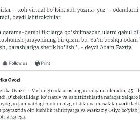
dbirlar – xoh virtual bo’lsin, xoh yuzma-yuz – odamlarni
tadi, deydi ishtirokchilar.
 qarama-qarshi fikrlarga qo’shilmasdan ularni qabul qils
 tushunish jarayonining bir qismi bu. Ya’ni boshqa odam 
h, qarashlariga sherik bo’lish”, - deydi Adam Faxriy.
Follow us
Print
ika Ovozi
rika Ovozi" - Vashingtonda asoslangan xalqaro teleradio, 45 til
adi. O'zbek tilidagi ko'rsatuv va eshittirishlarda nafaqat xalqaro 
ayotgan jamiyatdagi muhim o'zgarishlar va masalalar yoritiladi
 poytaxtida olti kishilik tahririyatga va Markaziy Osiyo bo'ylab
irlarga ega.