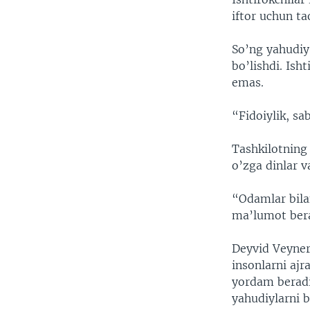
iftor uchun ta
So’ng yahudiy
bo’lishdi. Ish
emas.
“Fidoiylik, s
Tashkilotning
o’zga dinlar v
“Odamlar bila
ma’lumot bera
Deyvid Veynern
insonlarni ajr
yordam beradi
yahudiylarni b