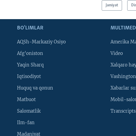
Jamiyat
Di
BO'LIMLAR
MULTIMED
AQSh-Markaziy Osiyo
Amerika Ma
Afg'oniston
Video
Yaqin Sharq
Xalqaro ha
Iqtisodiyot
Vashington
Huquq va qonun
Xabarlar su
Matbuot
Mobil-salo
Salomatlik
Transcripts
Ilm-fan
Madaniyat