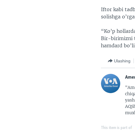
Iftor kabi ta
solishga o’rga
“Ko’p hollarda
Bir-birimizni
hamdard bo’lis
Ulashing
Amer
"Ame
chiq
yash
AQSh
muxb
This item is part of