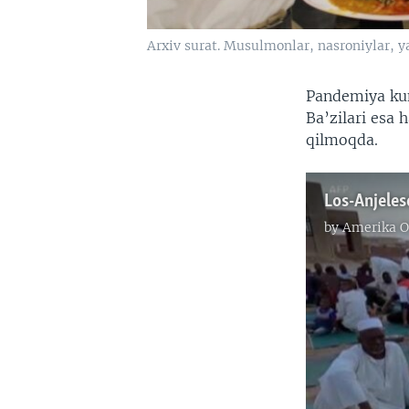
Arxiv surat. Musulmonlar, nasroniylar, ya
Pandemiya kun
Ba’zilari esa 
qilmoqda.
by
Amerika O