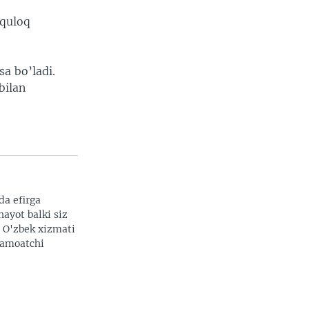
 quloq
a bo’ladi.
bilan
da efirga
hayot balki siz
. O'zbek xizmati
 jamoatchi