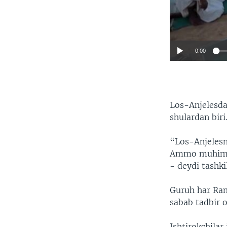
0:00
Los-Anjelesda
shulardan biri
“Los-Anjelesni
Ammo muhimi, 
- deydi tashki
Guruh har Ram
sabab tadbir o
Ishtirokchilar