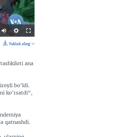
Yuklab oling
SHARE
ashkiloti ana
oyli bo’ldi.
i ko’rsatdi“,
width
px
pandemiya
da qatnashdi.
b, ularning