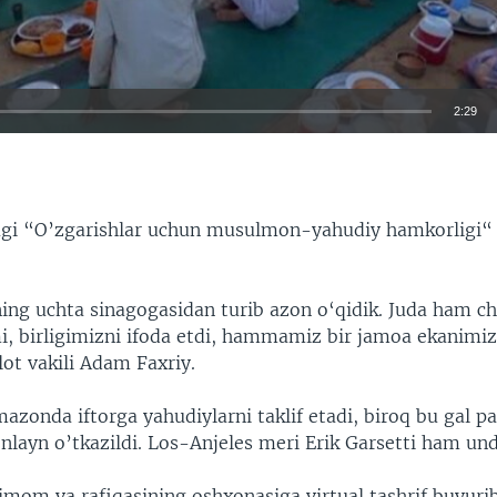
2:29
EMBED
gi “O’zgarishlar uchun musulmon-yahudiy hamkorligi“ t
.
ng uchta sinagogasidan turib azon o‘qidik. Juda ham chir
birligimizni ifoda etdi, hammamiz bir jamoa ekanimizn
lot vakili Adam Faxriy.
azonda iftorga yahudiylarni taklif etadi, biroq bu gal 
nlayn o’tkazildi. Los-Anjeles meri Erik Garsetti ham un
 imom va rafiqasining oshxonasiga virtual tashrif buyuri