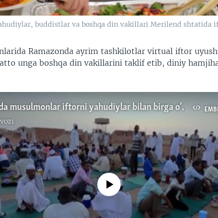
hudiylar, buddistlar va boshqa din vakillari Merilend shtatida i
larida Ramazonda ayrim tashkilotlar virtual iftor uyus
hatto unga boshqa din vakillarini taklif etib, diniy hamjiha
Los-Anjelesda musulmonlar iftorni yahudiylar bilan birga o’tkazdi
EMB
vozi
No media source currently available