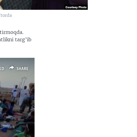
ftorda
htirmoqda.
tlikni targ’ib
ED
SHARE