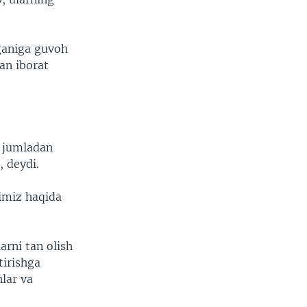
rganiga guvoh
an iborat
, jumladan
, deydi.
gimiz haqida
arni tan olish
tirishga
lar va