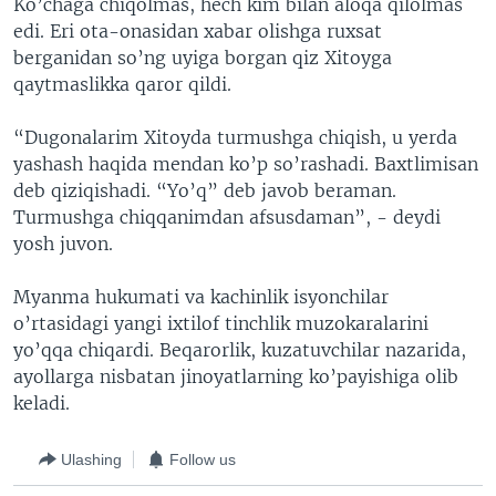
Ko’chaga chiqolmas, hech kim bilan aloqa qilolmas
edi. Eri ota-onasidan xabar olishga ruxsat
berganidan so’ng uyiga borgan qiz Xitoyga
qaytmaslikka qaror qildi.
“Dugonalarim Xitoyda turmushga chiqish, u yerda
yashash haqida mendan ko’p so’rashadi. Baxtlimisan
deb qiziqishadi. “Yo’q” deb javob beraman.
Turmushga chiqqanimdan afsusdaman”, - deydi
yosh juvon.
Myanma hukumati va kachinlik isyonchilar
o’rtasidagi yangi ixtilof tinchlik muzokaralarini
yo’qqa chiqardi. Beqarorlik, kuzatuvchilar nazarida,
ayollarga nisbatan jinoyatlarning ko’payishiga olib
keladi.
Ulashing
Follow us