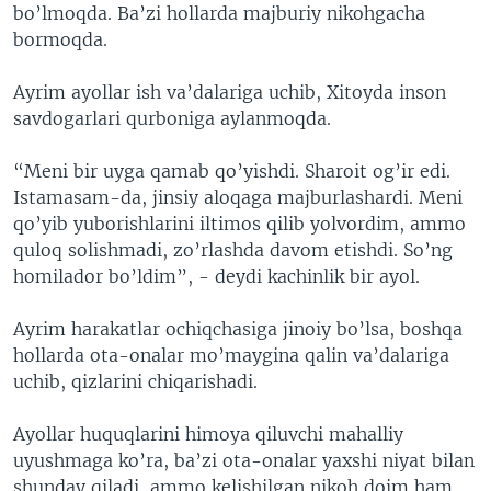
bo’lmoqda. Ba’zi hollarda majburiy nikohgacha
bormoqda.
Ayrim ayollar ish va’dalariga uchib, Xitoyda inson
savdogarlari qurboniga aylanmoqda.
“Meni bir uyga qamab qo’yishdi. Sharoit og’ir edi.
Istamasam-da, jinsiy aloqaga majburlashardi. Meni
qo’yib yuborishlarini iltimos qilib yolvordim, ammo
quloq solishmadi, zo’rlashda davom etishdi. So’ng
homilador bo’ldim”, - deydi kachinlik bir ayol.
Ayrim harakatlar ochiqchasiga jinoiy bo’lsa, boshqa
hollarda ota-onalar mo’maygina qalin va’dalariga
uchib, qizlarini chiqarishadi.
Ayollar huquqlarini himoya qiluvchi mahalliy
uyushmaga ko’ra, ba’zi ota-onalar yaxshi niyat bilan
shunday qiladi, ammo kelishilgan nikoh doim ham