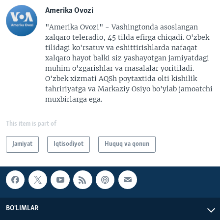
Amerika Ovozi
"Amerika Ovozi" - Vashingtonda asoslangan
xalqaro teleradio, 45 tilda efirga chiqadi. O'zbek
tilidagi ko'rsatuv va eshittirishlarda nafaqat
xalqaro hayot balki siz yashayotgan jamiyatdagi
muhim o'zgarishlar va masalalar yoritiladi.
O'zbek xizmati AQSh poytaxtida olti kishilik
tahririyatga va Markaziy Osiyo bo'ylab jamoatchi
muxbirlarga ega.
This item is part of
Jamiyat
Iqtisodiyot
Huquq va qonun
BO'LIMLAR