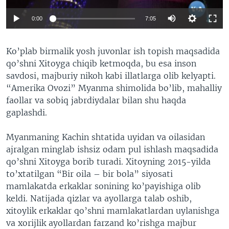
0:00
7:05
Ko’plab birmalik yosh juvonlar ish topish maqsadida
qo’shni Xitoyga chiqib ketmoqda, bu esa inson
savdosi, majburiy nikoh kabi illatlarga olib kelyapti.
“Amerika Ovozi” Myanma shimolida bo’lib, mahalliy
faollar va sobiq jabrdiydalar bilan shu haqda
gaplashdi.
Myanmaning Kachin shtatida uyidan va oilasidan
ajralgan minglab ishsiz odam pul ishlash maqsadida
qo’shni Xitoyga borib turadi. Xitoyning 2015-yilda
to’xtatilgan “Bir oila – bir bola” siyosati
mamlakatda erkaklar sonining ko’payishiga olib
keldi. Natijada qizlar va ayollarga talab oshib,
xitoylik erkaklar qo’shni mamlakatlardan uylanishga
va xorijlik ayollardan farzand ko’rishga majbur