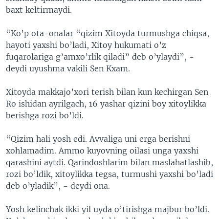
baxt keltirmaydi.
“Ko’p ota-onalar “qizim Xitoyda turmushga chiqsa,
hayoti yaxshi bo’ladi, Xitoy hukumati o’z
fuqarolariga g’amxo’rlik qiladi” deb o’ylaydi”, -
deydi uyushma vakili Sen Kxam.
Xitoyda makkajo’xori terish bilan kun kechirgan Sen
Ro ishidan ayrilgach, 16 yashar qizini boy xitoylikka
berishga rozi bo’ldi.
“Qizim hali yosh edi. Avvaliga uni erga berishni
xohlamadim. Ammo kuyovning oilasi unga yaxshi
qarashini aytdi. Qarindoshlarim bilan maslahatlashib,
rozi bo’ldik, xitoylikka tegsa, turmushi yaxshi bo’ladi
deb o’yladik”, - deydi ona.
Yosh kelinchak ikki yil uyda o’tirishga majbur bo’ldi.