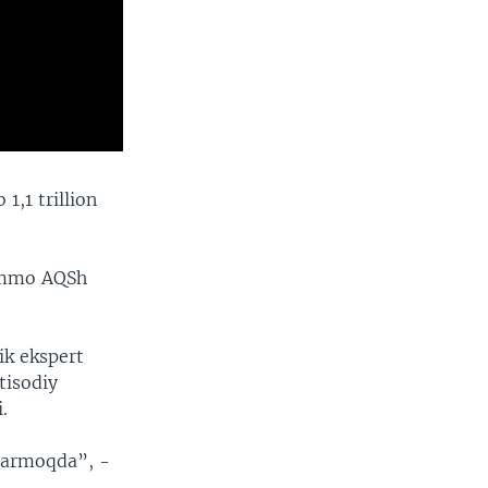
1,1 trillion
 ammo AQSh
ik ekspert
tisodiy
.
iqarmoqda”, -