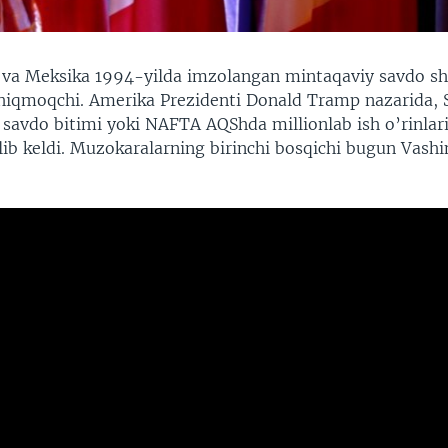
va Meksika 1994-yilda imzolangan mintaqaviy savdo s
chiqmoqchi. Amerika Prezidenti Donald Tramp nazarida, 
 savdo bitimi yoki NAFTA AQShda millionlab ish o’rinlar
olib keldi. Muzokaralarning birinchi bosqichi bugun Vash