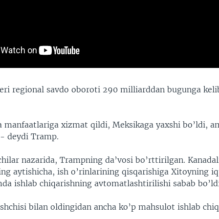
ri regional savdo oboroti 290 milliarddan bugunga kelib 
.
 manfaatlariga xizmat qildi, Meksikaga yaxshi bo’ldi,
 - deydi Tramp.
hilar nazarida, Trampning da’vosi bo’rttirilgan. Kanadal
g aytishicha, ish o’rinlarining qisqarishiga Xitoyning iq
da ishlab chiqarishning avtomatlashtirilishi sabab bo’ldi
shchisi bilan oldingidan ancha ko’p mahsulot ishlab ch