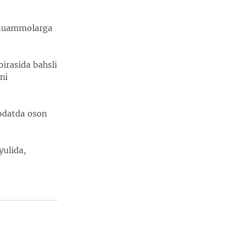
y muammolarga
irasida bahsli
ni
 odatda oson
yulida,