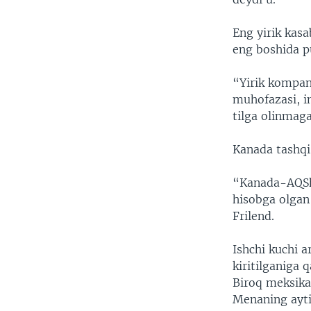
Eng yirik kas
eng boshida p
“Yirik kompan
muhofazasi, in
tilga olinmaga
Kanada tashqi 
“Kanada-AQSh 
hisobga olgan
Frilend.
Ishchi kuchi 
kiritilganiga 
Biroq meksika
Menaning aytis