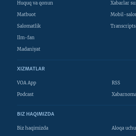
Huquq va qonun
Xabarlar su
Matbuot
Mobil-salo
Salomatlik
Transcripts
Ilm-fan
Madaniyat
XIZMATLAR
VOA App
RSS
Learning English
Podcast
Xabarnom
BIZ HAQIMIZDA
Biz haqimizda
Aloqa uch