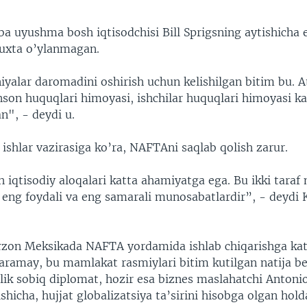
aba uyushma bosh iqtisodchisi Bill Sprigsning aytishicha
uxta o’ylanmagan.
iyalar daromadini oshirish uchun kelishilgan bitim bu. 
son huquqlari himoyasi, ishchilar huquqlari himoyasi ka
n", - deydi u.
ishlar vazirasiga ko’ra, NAFTAni saqlab qolish zarur.
iqtisodiy aloqalari katta ahamiyatga ega. Bu ikki taraf 
 eng foydali va eng samarali munosabatlardir”, - deydi K
arzon Meksikada NAFTA yordamida ishlab chiqarishga ka
qaramay, bu mamlakat rasmiylari bitim kutilgan natija b
lik sobiq diplomat, hozir esa biznes maslahatchi Antoni
hicha, hujjat globalizatsiya ta’sirini hisobga olgan hold