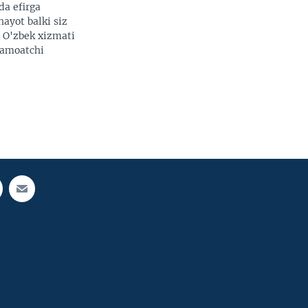
da efirga
hayot balki siz
. O'zbek xizmati
 jamoatchi