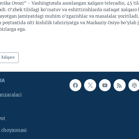
rika Ovozi" - Vashingtonda asoslangan xalqaro teleradio, 45 til
adi. O'zbek tilidagi ko'rsatuv va eshittirishlarda nafaqat xalqaro 
ayotgan jamiyatdagi muhim o'zgarishlar va masalalar yoritiladi
 poytaxtida olti kishilik tahririyatga va Markaziy Osiyo bo'ylab
irlarga ega.
Xalqaro
IA
nzaralari
yot
 choyxonasi