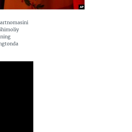
hartnomasini
Shimoliy
ining
ingtonda