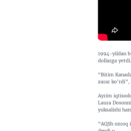
1994-yildan be
dollarga yetdi
“Bitim Kanada
zarar ko’rdi”,
Ayrim iqtisodc
Laura Dosonnin
yuksalishi ham
“AQSh ozroq i
deydi u.