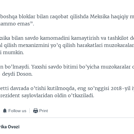
a boshqa bloklar bilan raqobat qilishda Meksika haqiqi
muammo emas”.
ika bilan savdo kamomadini kamaytirish va tashkilot do
l qilish mexanizmini yo’q qilish harakatlari muzokaralar
hi mumkin.
on bo’lmaydi. Yaxshi savdo bitimi bo’yicha muzokaralar
 deydi Doson.
tti davrada o’tishi kutilmoqda, eng so’nggisi 2018-yil i
ezident saylovlaridan oldin o’tkaziladi.
Follow us
Print
ika Ovozi