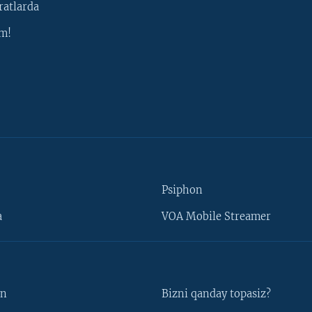
ratlarda
m!
Psiphon
a
VOA Mobile Streamer
un
Bizni qanday topasiz?