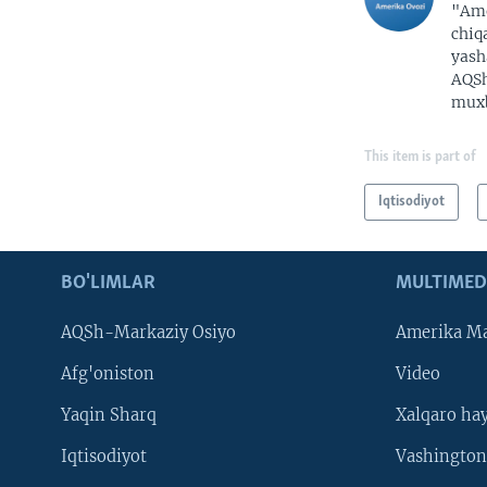
"Ame
chiq
yash
AQSh
muxb
This item is part of
Iqtisodiyot
BO'LIMLAR
MULTIMED
AQSh-Markaziy Osiyo
Amerika Ma
Afg'oniston
Video
Yaqin Sharq
Xalqaro ha
Iqtisodiyot
Vashington