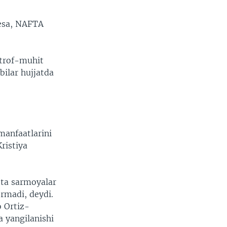
 esa, NAFTA
Atrof-muhit
bilar hujjatda
manfaatlarini
ristiya
tta sarmoyalar
ermadi, deydi.
o Ortiz-
a yangilanishi