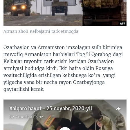
VIDEO
ODNOKLASSNIKI
XABARLAR SURATLARDA
TELEGRAM
TWITTER
Arman aholi Kelbajarni tark etmoqda
SOUNDCLOUD
VOA
Ozarbayjon va Armaniston imzolagan sulh bitimiga
muvofiq Armaniston harbiylari Tog’li Qorabog’dagi
Kelbajar rayonini tark etishi ketidan Ozarbayjon
armiyasi hududga kirdi. Ikki hafta oldin Rossiya
vositachiligida erishilgan kelishuvga ko’ra, yangi
yilgacha yana bir necha rayon Ozarbayjonga
qaytarilishi kerak.
Xalqaro hayot – 25-noyabr, 2020-yil
by
Amerika Ovozi