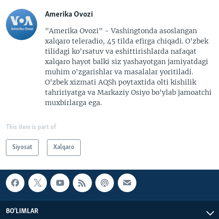
Amerika Ovozi
"Amerika Ovozi" - Vashingtonda asoslangan
xalqaro teleradio, 45 tilda efirga chiqadi. O'zbek
tilidagi ko'rsatuv va eshittirishlarda nafaqat
xalqaro hayot balki siz yashayotgan jamiyatdagi
muhim o'zgarishlar va masalalar yoritiladi.
O'zbek xizmati AQSh poytaxtida olti kishilik
tahririyatga va Markaziy Osiyo bo'ylab jamoatchi
muxbirlarga ega.
This item is part of
Siyosat
Xalqaro
BO'LIMLAR