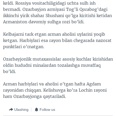
keldi. Rossiya vositachiligidagi uchta sulh ish
bermadi. Ozarbayjon armiyasi Tog’li Qorabog’dagi
ikkinchi yirik shahar Shushani qo’lga kiritishi ketidan
Armaniston davomiy sulhga rozi bo’ldi.
Kelbajarni tark etgan arman aholisi uylarini yoqib
ketgan. Harbiylari esa rayon bilan chegarada nazorat
punktlari o’rnatgan.
Ozarbayjonlik mutaxassislar asosiy kuchlar kirishidan
oldin hududni minalardan tozalashga muvaffaq
bo’ldi.
Arman harbiylari va aholisi o’tgan hafta Agdam
rayonidan chiqqan. Kelishuvga ko’ra Lochin rayoni
ham Ozarbayjonga qaytariladi.
Ulashing
Follow us