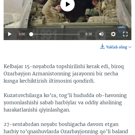
No media source currently available
0:00
8:38
Yuklab oling
Kelbajar 15-noyabrda topshirilishi kerak edi, biroq
Ozarbayjon Armanistonning jarayonni bir necha
kunga kechiktirish iltimosini qondirdi.
Kuzatuvchilarga ko’ra, tog’li hududda ob-havoning
yomonlashishi sabab harbiylar va oddiy aholining
harakatlanishi qiyinlashgan.
27-sentabrdan noyabr boshigacha davom etgan
harbiy to’qnashuvlarda Ozarbayjonning qo’li baland