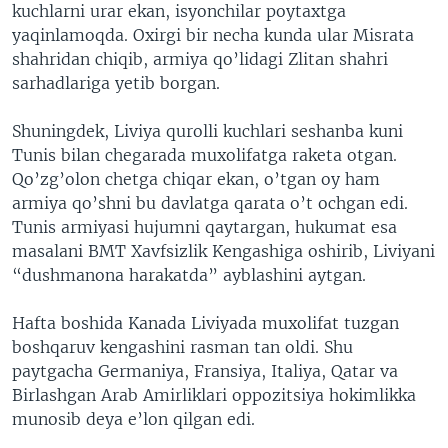
kuchlarni urar ekan, isyonchilar poytaxtga
yaqinlamoqda. Oxirgi bir necha kunda ular Misrata
shahridan chiqib, armiya qo’lidagi Zlitan shahri
sarhadlariga yetib borgan.
Shuningdek, Liviya qurolli kuchlari seshanba kuni
Tunis bilan chegarada muxolifatga raketa otgan.
Qo’zg’olon chetga chiqar ekan, o’tgan oy ham
armiya qo’shni bu davlatga qarata o’t ochgan edi.
Tunis armiyasi hujumni qaytargan, hukumat esa
masalani BMT Xavfsizlik Kengashiga oshirib, Liviyani
“dushmanona harakatda” ayblashini aytgan.
Hafta boshida Kanada Liviyada muxolifat tuzgan
boshqaruv kengashini rasman tan oldi. Shu
paytgacha Germaniya, Fransiya, Italiya, Qatar va
Birlashgan Arab Amirliklari oppozitsiya hokimlikka
munosib deya e’lon qilgan edi.