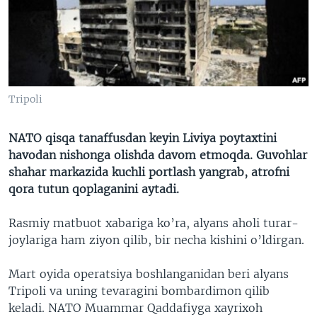
VIDEO
ODNOKLASSNIKI
XABARLAR SURATLARDA
TELEGRAM
TWITTER
SOUNDCLOUD
VOA
Tripoli
NATO qisqa tanaffusdan keyin Liviya poytaxtini
havodan nishonga olishda davom etmoqda. Guvohlar
shahar markazida kuchli portlash yangrab, atrofni
qora tutun qoplaganini aytadi.
Rasmiy matbuot xabariga ko’ra, alyans aholi turar-
joylariga ham ziyon qilib, bir necha kishini o’ldirgan.
Mart oyida operatsiya boshlanganidan beri alyans
Tripoli va uning tevaragini bombardimon qilib
keladi. NATO Muammar Qaddafiyga xayrixoh