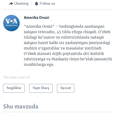
Ulashing
Follow us
Amerika Ovozi
"Amerika Ovozi" - Vashingtonda asoslangan
xalqaro teleradio, 45 tilda efirga chiqadi. O'zbek
tilidagi ko'rsatuv va eshittirishlarda nafaqat
xalqaro hayot balki siz yashayotgan jamiyatdagi
muhim o'zgarishlar va masalalar yoritiladi.
O'zbek xizmati AQSh poytaxtida olti kishilik
tahririyatga va Markaziy Osiyo bo'ylab jamoatchi
muxbirlarga ega.
This item is part of
Yangiliklar
Yaqin Sharq
Siyosat
Shu mavzuda