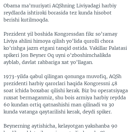
Obama ma’muriyati AQShning Liviyadagi harbiy
reydlarda ishtiroki borasida tez kunda hisobot
berishi kutilmoqda.
Prezident yil boshida Kongressdan fikr so’ramay
Liviya ahlini himoya qilish yo’lida qurolli chora
ko’rishga jazm etgani tanqid ostida. Vakillar Palatasi
spikeri Jon Beyner Oq uyni o’zboshimchalikda
ayblab, davlat rahbariga xat yo’llagan.
1973-yilda qabul qilingan qonunga muvofiq, AQSh
prezidenti harbiy qarorlari haqida Kongressni 48
soat ichida boxabar qilishi kerak. Biz bu operatsiyaga
ruxsat bermaganmiz, shu bois armiya harbiy reydda
60 kundan ortiq qatnashishi man qilinadi va 30
kunda vatanga qaytarilishi kerak, deydi spiker.
Beynerning aytishicha, kelayotgan yakshanba 90