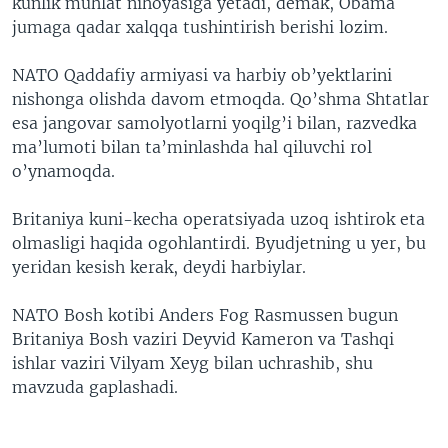
kunlik muhlat nihoyasiga yetadi, demak, Obama
jumaga qadar xalqqa tushintirish berishi lozim.
NATO Qaddafiy armiyasi va harbiy ob’yektlarini
nishonga olishda davom etmoqda. Qo’shma Shtatlar
esa jangovar samolyotlarni yoqilg’i bilan, razvedka
ma’lumoti bilan ta’minlashda hal qiluvchi rol
o’ynamoqda.
Britaniya kuni-kecha operatsiyada uzoq ishtirok eta
olmasligi haqida ogohlantirdi. Byudjetning u yer, bu
yeridan kesish kerak, deydi harbiylar.
NATO Bosh kotibi Anders Fog Rasmussen bugun
Britaniya Bosh vaziri Deyvid Kameron va Tashqi
ishlar vaziri Vilyam Xeyg bilan uchrashib, shu
mavzuda gaplashadi.