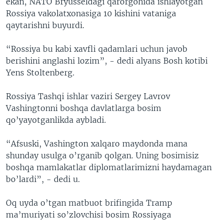
ekan, NATO Bryusseldagi qarorgohida ishlayotgan
Rossiya vakolatxonasiga 10 kishini vataniga
qaytarishni buyurdi.
“Rossiya bu kabi xavfli qadamlari uchun javob
berishini anglashi lozim”, - dedi alyans Bosh kotibi
Yens Stoltenberg.
Rossiya Tashqi ishlar vaziri Sergey Lavrov
Vashingtonni boshqa davlatlarga bosim
qo’yayotganlikda aybladi.
“Afsuski, Vashington xalqaro maydonda mana
shunday usulga o’rganib qolgan. Uning bosimisiz
boshqa mamlakatlar diplomatlarimizni haydamagan
bo’lardi”, - dedi u.
Oq uyda o’tgan matbuot brifingida Tramp
ma’muriyati so’zlovchisi bosim Rossiyaga