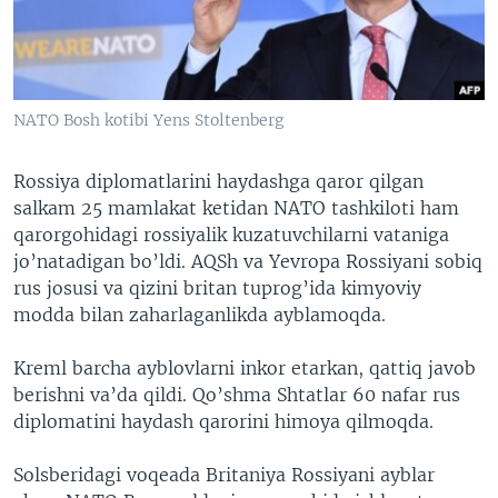
VIDEO
ODNOKLASSNIKI
XABARLAR SURATLARDA
TELEGRAM
TWITTER
NATO Bosh kotibi Yens Stoltenberg
SOUNDCLOUD
VOA
Rossiya diplomatlarini haydashga qaror qilgan
salkam 25 mamlakat ketidan NATO tashkiloti ham
qarorgohidagi rossiyalik kuzatuvchilarni vataniga
jo’natadigan bo’ldi. AQSh va Yevropa Rossiyani sobiq
rus josusi va qizini britan tuprog’ida kimyoviy
modda bilan zaharlaganlikda ayblamoqda.
Kreml barcha ayblovlarni inkor etarkan, qattiq javob
berishni va’da qildi. Qo’shma Shtatlar 60 nafar rus
diplomatini haydash qarorini himoya qilmoqda.
Solsberidagi voqeada Britaniya Rossiyani ayblar