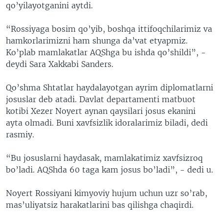
qo’yilayotganini aytdi.
“Rossiyaga bosim qo’yib, boshqa ittifoqchilarimiz va
hamkorlarimizni ham shunga da’vat etyapmiz.
Ko’plab mamlakatlar AQShga bu ishda qo’shildi”, -
deydi Sara Xakkabi Sanders.
Qo’shma Shtatlar haydalayotgan ayrim diplomatlarni
josuslar deb atadi. Davlat departamenti matbuot
kotibi Xezer Noyert aynan qaysilari josus ekanini
ayta olmadi. Buni xavfsizlik idoralarimiz biladi, dedi
rasmiy.
“Bu josuslarni haydasak, mamlakatimiz xavfsizroq
bo’ladi. AQShda 60 taga kam josus bo’ladi”, - dedi u.
Noyert Rossiyani kimyoviy hujum uchun uzr so’rab,
mas’uliyatsiz harakatlarini bas qilishga chaqirdi.