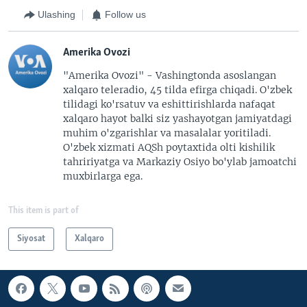
Ulashing
Follow us
Amerika Ovozi
"Amerika Ovozi" - Vashingtonda asoslangan
xalqaro teleradio, 45 tilda efirga chiqadi. O'zbek
tilidagi ko'rsatuv va eshittirishlarda nafaqat
xalqaro hayot balki siz yashayotgan jamiyatdagi
muhim o'zgarishlar va masalalar yoritiladi.
O'zbek xizmati AQSh poytaxtida olti kishilik
tahririyatga va Markaziy Osiyo bo'ylab jamoatchi
muxbirlarga ega.
This item is part of
Siyosat
Xalqaro