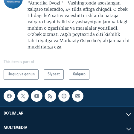
"Amerika Ovozi" - Vashingtonda asoslangan
xalqaro teleradio, 45 tilda efirga chiqadi. O'zbek
tilidagi ko'rsatuv va eshittirishlarda nafaqat
xalqaro hayot balki siz yashayotgan jamiyatdagi
muhim o'zgarishlar va masalalar yoritiladi.
O'zbek xizmati AQSh poytaxtida olti kishilik
tahririyatga va Markaziy Osiyo bo'ylab jamoatchi
muxbirlarga ega.
This item is part of
Huquq va qonun
Siyosat
Xalqaro
BO'LIMLAR
MULTIMEDIA