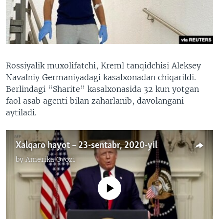
VIDEO
ODNOKLASSNIKI
XABARLAR SURATLARDA
TELEGRAM
TWITTER
SOUNDCLOUD
VOA
Rossiyalik muxolifatchi, Kreml tanqidchisi Aleksey
Navalniy Germaniyadagi kasalxonadan chiqarildi.
Berlindagi “Sharite” kasalxonasida 32 kun yotgan
faol asab agenti bilan zaharlanib, davolangani
aytiladi.
Xalqaro hayot – 23-sentabr, 2020-yil
by
Amerika Ovozi
No media source currently available