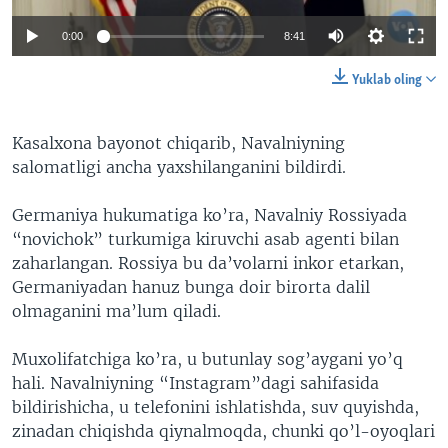
0:00
8:41
Yuklab oling
Kasalxona bayonot chiqarib, Navalniyning
salomatligi ancha yaxshilanganini bildirdi.
Germaniya hukumatiga ko’ra, Navalniy Rossiyada
“novichok” turkumiga kiruvchi asab agenti bilan
zaharlangan. Rossiya bu da’volarni inkor etarkan,
Germaniyadan hanuz bunga doir birorta dalil
olmaganini ma’lum qiladi.
Muxolifatchiga ko’ra, u butunlay sog’aygani yo’q
hali. Navalniyning “Instagram”dagi sahifasida
bildirishicha, u telefonini ishlatishda, suv quyishda,
zinadan chiqishda qiynalmoqda, chunki qo’l-oyoqlari