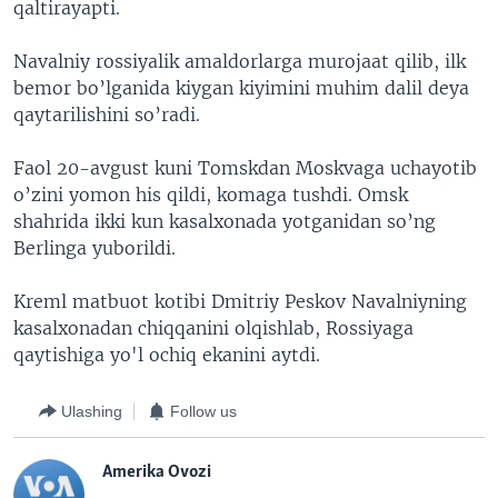
qaltirayapti.
Navalniy rossiyalik amaldorlarga murojaat qilib, ilk
bemor bo’lganida kiygan kiyimini muhim dalil deya
qaytarilishini so’radi.
Faol 20-avgust kuni Tomskdan Moskvaga uchayotib
o’zini yomon his qildi, komaga tushdi. Omsk
shahrida ikki kun kasalxonada yotganidan so’ng
Berlinga yuborildi.
Kreml matbuot kotibi Dmitriy Peskov Navalniyning
kasalxonadan chiqqanini olqishlab, Rossiyaga
qaytishiga yo'l ochiq ekanini aytdi.
Ulashing
Follow us
Amerika Ovozi