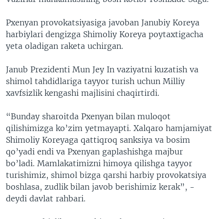
Pxenyan provokatsiyasiga javoban Janubiy Koreya
harbiylari dengizga Shimoliy Koreya poytaxtigacha
yeta oladigan raketa uchirgan.
Janub Prezidenti Mun Jey In vaziyatni kuzatish va
shimol tahdidlariga tayyor turish uchun Milliy
xavfsizlik kengashi majlisini chaqirtirdi.
“Bunday sharoitda Pxenyan bilan muloqot
qilishimizga ko’zim yetmayapti. Xalqaro hamjamiyat
Shimoliy Koreyaga qattiqroq sanksiya va bosim
qo’yadi endi va Pxenyan gaplashishga majbur
bo’ladi. Mamlakatimizni himoya qilishga tayyor
turishimiz, shimol bizga qarshi harbiy provokatsiya
boshlasa, zudlik bilan javob berishimiz kerak”, -
deydi davlat rahbari.