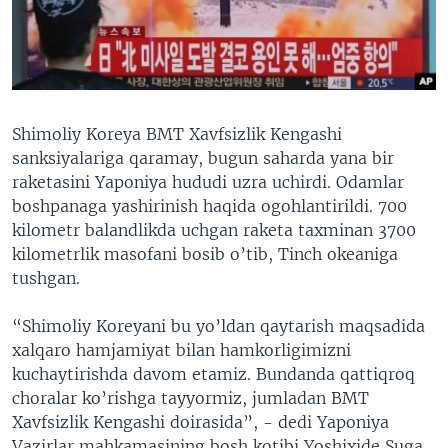
VIDEO
ODNOKLASSNIKI
XABARLAR SURATLARDA
TELEGRAM
TWITTER
SOUNDCLOUD
VOA
Shimoliy Koreya BMT Xavfsizlik Kengashi
sanksiyalariga qaramay, bugun saharda yana bir
raketasini Yaponiya hududi uzra uchirdi. Odamlar
boshpanaga yashirinish haqida ogohlantirildi. 700
kilometr balandlikda uchgan raketa taxminan 3700
kilometrlik masofani bosib o’tib, Tinch okeaniga
tushgan.
“Shimoliy Koreyani bu yo’ldan qaytarish maqsadida
xalqaro hamjamiyat bilan hamkorligimizni
kuchaytirishda davom etamiz. Bundanda qattiqroq
choralar ko’rishga tayyormiz, jumladan BMT
Xavfsizlik Kengashi doirasida”, - dedi Yaponiya
Vazirlar mahkamasining bosh kotibi Yoshixide Suga.