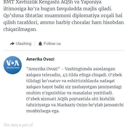
BMT Xavfsizlik Kengashi AQSh va Yaponiya
iltimosiga ko’ra bugun favqulodda majlis qiladi.
Qo’shma Shtatlar muammoni diplomatiya orqali hal
qilish tarafdori, ammo harbiy choralar ham hisobdan
chiqarilmagan.
Ulashing
Follow us
Amerika Ovozi
"Amerika Ovozi" - Vashingtonda asoslangan
xalqaro teleradio, 45 tilda efirga chiqadi. O'zbek
tilidagi ko'rsatuv va eshittirishlarda nafaqat
xalqaro hayot balki siz yashayotgan jamiyatdagi
muhim o'zgarishlar va masalalar yoritiladi.
O'zbek xizmati AQSh poytaxtida olti kishilik
tahririyatga va Markaziy Osiyo bo'ylab jamoatchi
muxbirlarga ega.
This item is part of