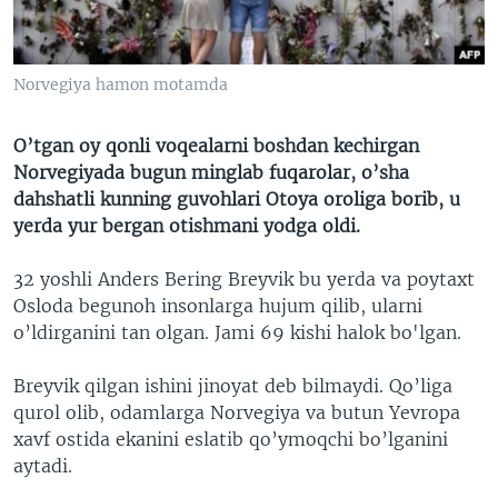
VIDEO
ODNOKLASSNIKI
XABARLAR SURATLARDA
TELEGRAM
Norvegiya hamon motamda
TWITTER
SOUNDCLOUD
VOA
O’tgan oy qonli voqealarni boshdan kechirgan
Norvegiyada bugun minglab fuqarolar, o’sha
dahshatli kunning guvohlari Otoya oroliga borib, u
yerda yur bergan otishmani yodga oldi.
32 yoshli Anders Bering Breyvik bu yerda va poytaxt
Osloda begunoh insonlarga hujum qilib, ularni
o’ldirganini tan olgan. Jami 69 kishi halok bo'lgan.
Breyvik qilgan ishini jinoyat deb bilmaydi. Qo’liga
qurol olib, odamlarga Norvegiya va butun Yevropa
xavf ostida ekanini eslatib qo’ymoqchi bo’lganini
aytadi.