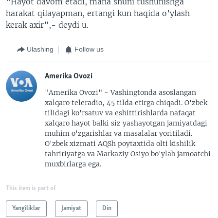
“Hayot davom etadi, mana shuni tushunishga
harakat qilayapman, ertangi kun haqida o’ylash
kerak axir”,- deydi u.
Ulashing
Follow us
Amerika Ovozi
"Amerika Ovozi" - Vashingtonda asoslangan
xalqaro teleradio, 45 tilda efirga chiqadi. O'zbek
tilidagi ko'rsatuv va eshittirishlarda nafaqat
xalqaro hayot balki siz yashayotgan jamiyatdagi
muhim o'zgarishlar va masalalar yoritiladi.
O'zbek xizmati AQSh poytaxtida olti kishilik
tahririyatga va Markaziy Osiyo bo'ylab jamoatchi
muxbirlarga ega.
This item is part of
Yangiliklar
Jamiyat
Din