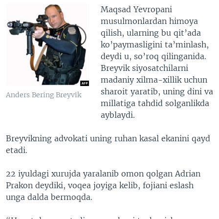
Maqsad Yevropani
musulmonlardan himoya
qilish, ularning bu qit’ada
ko’paymasligini ta’minlash,
deydi u, so’roq qilinganida.
Breyvik siyosatchilarni
madaniy xilma-xillik uchun
sharoit yaratib, uning dini va
Anders Bering Breyvik
millatiga tahdid solganlikda
ayblaydi.
Breyvikning advokati uning ruhan kasal ekanini qayd
etadi.
22 iyuldagi xurujda yaralanib omon qolgan Adrian
Prakon deydiki, voqea joyiga kelib, fojiani eslash
unga dalda bermoqda.