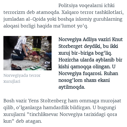
Politsiya voqealarni ichki
terrorizm deb atamoqda. Xalqaro terror tashkilotlari,
jumladan al-Qoida yoki boshqa islomiy guruhlarning
aloqasi borligi haqida ma'lumot yo'q.
Norvegiya Adliya vaziri Knut
Storberget deydiki, bu ikki
xuruj bir-biriga bog'liq.
Hozircha ularda ayblanib bir
kishi qamoqqa olingan. U
Norvegiya fuqarosi. Ruhan
Norvegiyada terror
nosog'lom shaxs ekani
xurujlari
aytilmoqda.
Bosh vazir Yens Stoltenberg ham ommaga murojaat
qilib, o'lganlarga hamdardlik bildirgan. U bugungi
xurujlarni "tinchliksevar Norvegiya tarixidagi qora
kun" deb atagan.