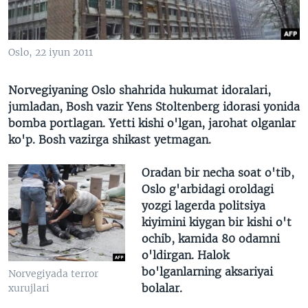
VIDEO
ODNOKLASSNIKI
XABARLAR SURATLARDA
TELEGRAM
Oslo, 22 iyun 2011
TWITTER
SOUNDCLOUD
VOA
Norvegiyaning Oslo shahrida hukumat idoralari,
jumladan, Bosh vazir Yens Stoltenberg idorasi yonida
bomba portlagan. Yetti kishi o'lgan, jarohat olganlar
ko'p. Bosh vazirga shikast yetmagan.
Oradan bir necha soat o'tib,
Oslo g'arbidagi oroldagi
yozgi lagerda politsiya
kiyimini kiygan bir kishi o't
ochib, kamida 80 odamni
o'ldirgan. Halok
bo'lganlarning aksariyai
Norvegiyada terror
bolalar.
xurujlari