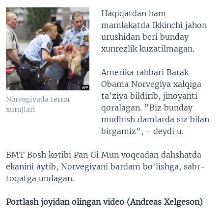
Haqiqatdan ham
mamlakatda Ikkinchi jahon
urushidan beri bunday
xunrezlik kuzatilmagan.
Amerika rahbari Barak
Obama Norvegiya xalqiga
ta'ziya bildirib, jinoyanti
Norvegiyada terror
qoralagan. "Biz bunday
xurujlari
mudhish damlarda siz bilan
birgamiz", - deydi u.
BMT Bosh kotibi Pan Gi Mun voqeadan dahshatda
ekanini aytib, Norvegiyani bardam bo'lishga, sabr-
toqatga undagan.
Portlash joyidan olingan video (Andreas Xelgeson)