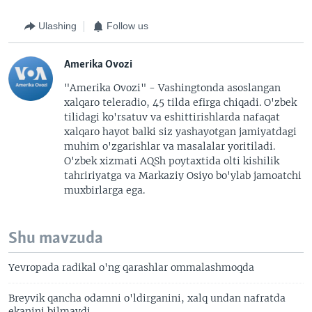
Ulashing
Follow us
Amerika Ovozi
"Amerika Ovozi" - Vashingtonda asoslangan
xalqaro teleradio, 45 tilda efirga chiqadi. O'zbek
tilidagi ko'rsatuv va eshittirishlarda nafaqat
xalqaro hayot balki siz yashayotgan jamiyatdagi
muhim o'zgarishlar va masalalar yoritiladi.
O'zbek xizmati AQSh poytaxtida olti kishilik
tahririyatga va Markaziy Osiyo bo'ylab jamoatchi
muxbirlarga ega.
Shu mavzuda
Yevropada radikal o'ng qarashlar ommalashmoqda
Breyvik qancha odamni o'ldirganini, xalq undan nafratda
ekanini bilmaydi