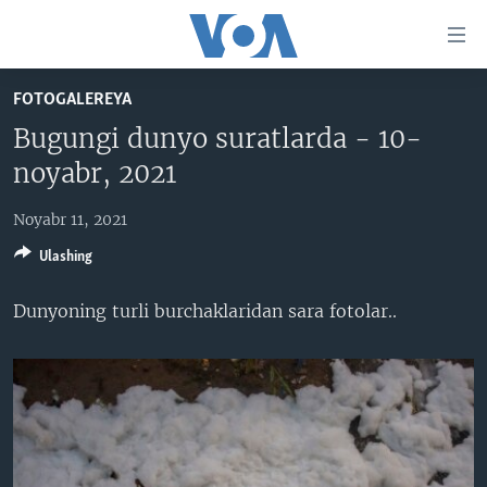
Bosh
sahifaga
boring
Boshiga
FOTOGALEREYA
qayting
BOSH SAHIFA
Bugungi dunyo suratlarda - 10-
Qidiruvga
AMERIKA
noyabr, 2021
o'ting
MARKAZIY OSIYO
Noyabr 11, 2021
XALQARO
Ulashing
VATANDOSHLAR
Dunyoning turli burchaklaridan sara fotolar​..​
MULTIMEDIA
IJTIMOIY TARMOQLAR
AMERIKA MANZARALARI
INGLIZ TILI DARSLARI
XALQARO HAYOT
FACEBOOK
EDITORIAL
VASHINGTON CHOYXONASI
YOUTUBE
MOBIL-SALOM!
INSTAGRAM
Learning English