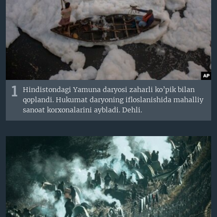
VIDEO
ODNOKLASSNIKI
XABARLAR SURATLARDA
TELEGRAM
TWITTER
SOUNDCLOUD
VOA
1
Hindistondagi Yamuna daryosi zaharli ko’pik bilan
qoplandi. Hukumat daryoning ifloslanishida mahalliy
sanoat korxonalarini aybladi. Dehli.