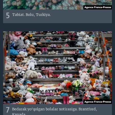
5
Tabiat. Bolu, Turkiya.
7
Bedarak yo‘qolgan bolalar xotirasiga. Brantford,
Kanada.