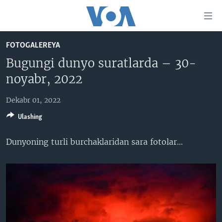
Bosh
sahifaga
boring
Boshiga
FOTOGALEREYA
qayting
BOSH SAHIFA
Bugungi dunyo suratlarda – 30-
Qidiruvga
AMERIKA
noyabr, 2022
o'ting
MARKAZIY OSIYO
Dekabr 01, 2022
XALQARO
Ulashing
VATANDOSHLAR
Dunyoning turli burchaklaridan sara fotolar​...
MULTIMEDIA
IJTIMOIY TARMOQLAR
AMERIKA MANZARALARI
INGLIZ TILI DARSLARI
XALQARO HAYOT
FACEBOOK
EDITORIAL
VASHINGTON CHOYXONASI
YOUTUBE
MOBIL-SALOM!
INSTAGRAM
Learning English