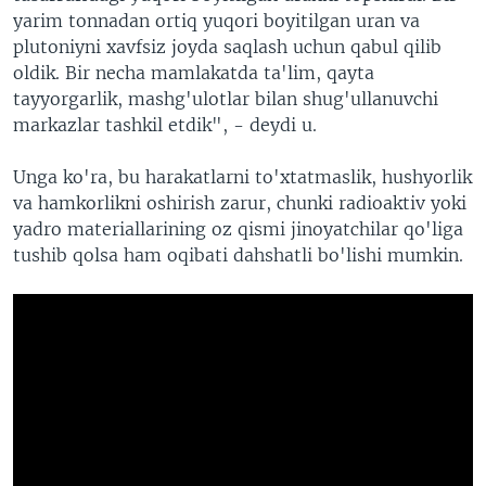
yarim tonnadan ortiq yuqori boyitilgan uran va
plutoniyni xavfsiz joyda saqlash uchun qabul qilib
oldik. Bir necha mamlakatda ta'lim, qayta
tayyorgarlik, mashg'ulotlar bilan shug'ullanuvchi
markazlar tashkil etdik", - deydi u.
Unga ko'ra, bu harakatlarni to'xtatmaslik, hushyorlik
va hamkorlikni oshirish zarur, chunki radioaktiv yoki
yadro materiallarining oz qismi jinoyatchilar qo'liga
tushib qolsa ham oqibati dahshatli bo'lishi mumkin.