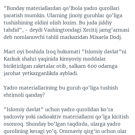
"Bunday materiallardan qo'lbola yadro qurollari
yaratish mumkin. Ularning jinoiy guruhlar qo'liga
tushishining oldini olish lozim. Bu juda jiddiy
tahdid", - deydi Vashingtondagi Xeritij jamg'armasi
deb nomlanuvchi tahlil markazidan Mixaela Dodj.
Mart oyi boshida Iroq hukumati "Islomiy davlat"ni
Karkuk shahri yaqinida kimyoviy moddalar
biriktirilgan raketalar otib, salkam 600 odamga
jarohat yetkazganlikda aybladi.
Yadro materiallarining bu guruh qo'liga tushish
ehtimoli qanday?
"Islomiy davlat" uchun yadro qurolidan ko'ra
yadroviy yoki radioaktiv materiallarni qo'lga kiritish
osonroq. Shunday bo'lgan taqdirda, ularga yadro
qurolining keragi yo'q. Ommaviy qirg'in uchun ular