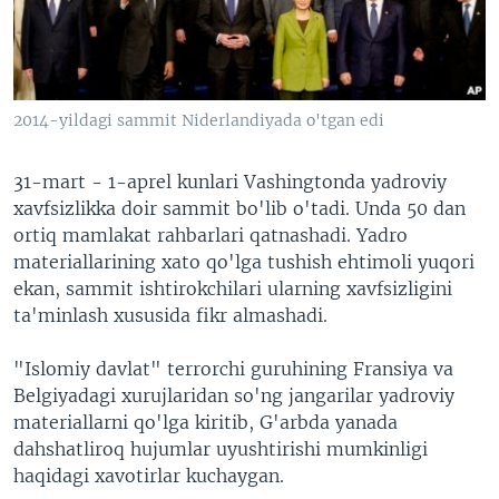
VIDEO
ODNOKLASSNIKI
XABARLAR SURATLARDA
TELEGRAM
TWITTER
2014-yildagi sammit Niderlandiyada o'tgan edi
SOUNDCLOUD
VOA
31-mart - 1-aprel kunlari Vashingtonda yadroviy
xavfsizlikka doir sammit bo'lib o'tadi. Unda 50 dan
ortiq mamlakat rahbarlari qatnashadi. Yadro
materiallarining xato qo'lga tushish ehtimoli yuqori
ekan, sammit ishtirokchilari ularning xavfsizligini
ta'minlash xususida fikr almashadi.
"Islomiy davlat" terrorchi guruhining Fransiya va
Belgiyadagi xurujlaridan so'ng jangarilar yadroviy
materiallarni qo'lga kiritib, G'arbda yanada
dahshatliroq hujumlar uyushtirishi mumkinligi
haqidagi xavotirlar kuchaygan.