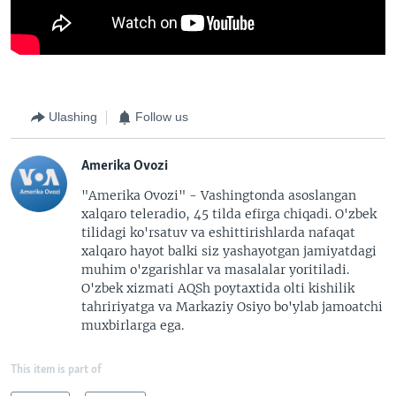
Ulashing
Follow us
Amerika Ovozi
"Amerika Ovozi" - Vashingtonda asoslangan
xalqaro teleradio, 45 tilda efirga chiqadi. O'zbek
tilidagi ko'rsatuv va eshittirishlarda nafaqat
xalqaro hayot balki siz yashayotgan jamiyatdagi
muhim o'zgarishlar va masalalar yoritiladi.
O'zbek xizmati AQSh poytaxtida olti kishilik
tahririyatga va Markaziy Osiyo bo'ylab jamoatchi
muxbirlarga ega.
This item is part of