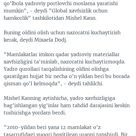
qo'lbola yadroviy portlovchi moslama yaratishi
mumkin", - deydi "Global xavfsizlik uchun
hamkorlik" tashkilotidan Mishel Kann.
Buning oldini olish uchun nazoratni kuchaytirish
kerak, deydi Mixaela Dodj.
"Mamlakatlar imkon qadar yadroviy materiallar
xavfsizligini ta'minlab, nazoratni kuchaytirmoqda.
Yadro qurollari tarqalishining oldini olishga
qaratilgan hujjat bir necha o'n yildan beri bu borada
qisman qo'l kelmoqda", - deydi tahlilchi.
Mishel Kanning aytishicha, yadro xavfsizligiga
bag'ishlangan yig'inlar ham tahdid darajasini keskin
tushirishga yordam berdi.
"2010-yildan beri yana 12 mamlakat o'z
tasarrufidagi yuqori boyitilgan uranni topshirdi. Bir