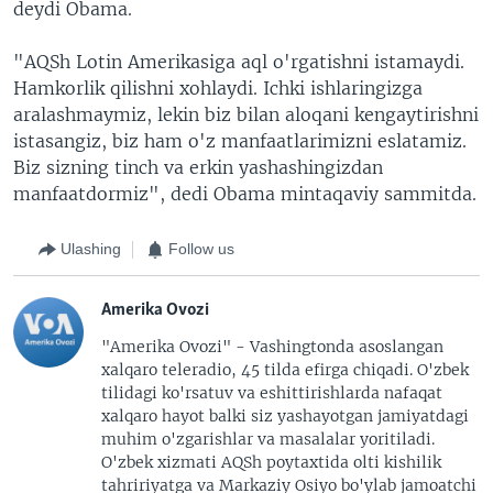
deydi Obama.
"AQSh Lotin Amerikasiga aql o'rgatishni istamaydi.
Hamkorlik qilishni xohlaydi. Ichki ishlaringizga
aralashmaymiz, lekin biz bilan aloqani kengaytirishni
istasangiz, biz ham o'z manfaatlarimizni eslatamiz.
Biz sizning tinch va erkin yashashingizdan
manfaatdormiz", dedi Obama mintaqaviy sammitda.
Ulashing
Follow us
Amerika Ovozi
"Amerika Ovozi" - Vashingtonda asoslangan
xalqaro teleradio, 45 tilda efirga chiqadi. O'zbek
tilidagi ko'rsatuv va eshittirishlarda nafaqat
xalqaro hayot balki siz yashayotgan jamiyatdagi
muhim o'zgarishlar va masalalar yoritiladi.
O'zbek xizmati AQSh poytaxtida olti kishilik
tahririyatga va Markaziy Osiyo bo'ylab jamoatchi