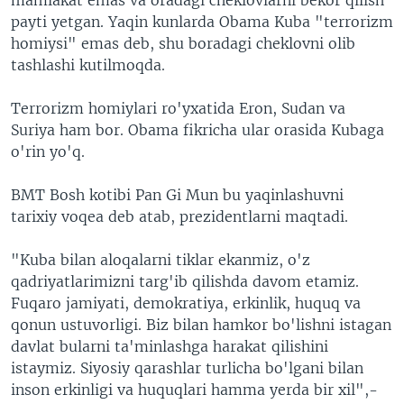
payti yetgan. Yaqin kunlarda Obama Kuba "terrorizm
homiysi" emas deb, shu boradagi cheklovni olib
tashlashi kutilmoqda.
Terrorizm homiylari ro'yxatida Eron, Sudan va
Suriya ham bor. Obama fikricha ular orasida Kubaga
o'rin yo'q.
BMT Bosh kotibi Pan Gi Mun bu yaqinlashuvni
tarixiy voqea deb atab, prezidentlarni maqtadi.
"Kuba bilan aloqalarni tiklar ekanmiz, o'z
qadriyatlarimizni targ'ib qilishda davom etamiz.
Fuqaro jamiyati, demokratiya, erkinlik, huquq va
qonun ustuvorligi. Biz bilan hamkor bo'lishni istagan
davlat bularni ta'minlashga harakat qilishini
istaymiz. Siyosiy qarashlar turlicha bo'lgani bilan
inson erkinligi va huquqlari hamma yerda bir xil",-