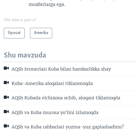
muxbirlarga ega.
This item is part of
Siyosat
Amerika
Shu mavzuda
AQSh fermerlari Kuba bilan hamkorlikka shay
Kuba-Amerika aloqalari tiklanmoqda
AQSh Kubada elchixona ochib, aloqani tiklamoqda
AQSh va Kuba murosa yo'lini izlamoqda
AQSh va Kuba rahbarlari yuzma-yuz gaplashadimi?