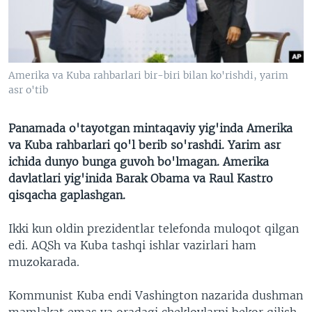
VIDEO
ODNOKLASSNIKI
XABARLAR SURATLARDA
TELEGRAM
TWITTER
Amerika va Kuba rahbarlari bir-biri bilan ko'rishdi, yarim
SOUNDCLOUD
VOA
asr o'tib
Panamada o'tayotgan mintaqaviy yig'inda Amerika
va Kuba rahbarlari qo'l berib so'rashdi. Yarim asr
ichida dunyo bunga guvoh bo'lmagan. Amerika
davlatlari yig'inida Barak Obama va Raul Kastro
qisqacha gaplashgan.
Ikki kun oldin prezidentlar telefonda muloqot qilgan
edi. AQSh va Kuba tashqi ishlar vazirlari ham
muzokarada.
Kommunist Kuba endi Vashington nazarida dushman
mamlakat emas va oradagi cheklovlarni bekor qilish