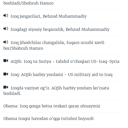
boshladi/Shohruh Hamro
Iroq jangarilari, Behzod Muhammadiy
Iroqdagi siyosiy beqarorlik, Behzod Muhammadiy
Iroq jihodchilar changalida, fuqaro urushi xavfi
bor/Shohruh Hamro
AQSh: Iroq va Suriya - tahdid o'choqlari US-Iraq-Syria
Iroq: AQSh harbiy yordami - US military aid to Iraq
Iroqda vaziyat og'ir. AQSh harbiy yordam ko'rsata
boshladi.
Obama: Iroq qonga botsa teskari qaray olmaymiz
Obama Iroqni havodan o’qqa tutishni buyurdi