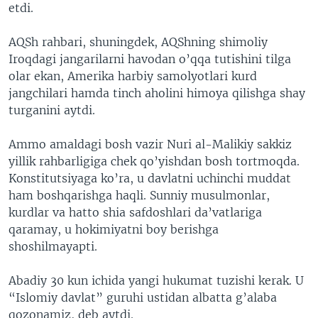
etdi.
AQSh rahbari, shuningdek, AQShning shimoliy
Iroqdagi jangarilarni havodan o’qqa tutishini tilga
olar ekan, Amerika harbiy samolyotlari kurd
jangchilari hamda tinch aholini himoya qilishga shay
turganini aytdi.
Ammo amaldagi bosh vazir Nuri al-Malikiy sakkiz
yillik rahbarligiga chek qo’yishdan bosh tortmoqda.
Konstitutsiyaga ko’ra, u davlatni uchinchi muddat
ham boshqarishga haqli. Sunniy musulmonlar,
kurdlar va hatto shia safdoshlari da’vatlariga
qaramay, u hokimiyatni boy berishga
shoshilmayapti.
Abadiy 30 kun ichida yangi hukumat tuzishi kerak. U
“Islomiy davlat” guruhi ustidan albatta g’alaba
qozonamiz, deb aytdi.