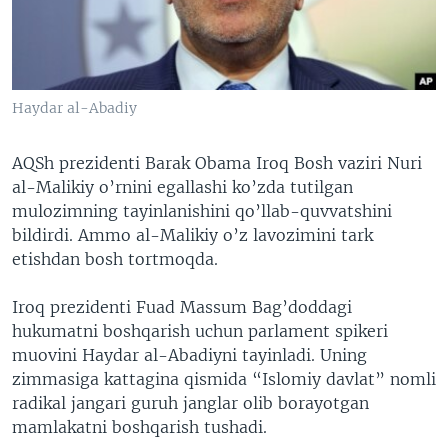
VIDEO
ODNOKLASSNIKI
XABARLAR SURATLARDA
TELEGRAM
TWITTER
Haydar al-Abadiy
SOUNDCLOUD
VOA
AQSh prezidenti Barak Obama Iroq Bosh vaziri Nuri
al-Malikiy o’rnini egallashi ko’zda tutilgan
mulozimning tayinlanishini qo’llab-quvvatshini
bildirdi. Ammo al-Malikiy o’z lavozimini tark
etishdan bosh tortmoqda.
Iroq prezidenti Fuad Massum Bag’doddagi
hukumatni boshqarish uchun parlament spikeri
muovini Haydar al-Abadiyni tayinladi. Uning
zimmasiga kattagina qismida “Islomiy davlat” nomli
radikal jangari guruh janglar olib borayotgan
mamlakatni boshqarish tushadi.