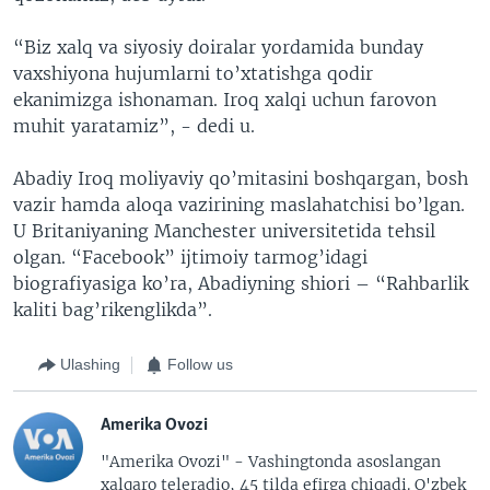
“Biz xalq va siyosiy doiralar yordamida bunday
vaxshiyona hujumlarni to’xtatishga qodir
ekanimizga ishonaman. Iroq xalqi uchun farovon
muhit yaratamiz”, - dedi u.
Abadiy Iroq moliyaviy qo’mitasini boshqargan, bosh
vazir hamda aloqa vazirining maslahatchisi bo’lgan.
U Britaniyaning Manchester universitetida tehsil
olgan. “Facebook” ijtimoiy tarmog’idagi
biografiyasiga ko’ra, Abadiyning shiori – “Rahbarlik
kaliti bag’rikenglikda”.
Ulashing
Follow us
Amerika Ovozi
"Amerika Ovozi" - Vashingtonda asoslangan
xalqaro teleradio, 45 tilda efirga chiqadi. O'zbek