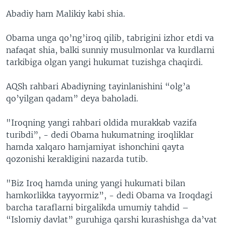
Abadiy ham Malikiy kabi shia.
Obama unga qo’ng’iroq qilib, tabrigini izhor etdi va
nafaqat shia, balki sunniy musulmonlar va kurdlarni
tarkibiga olgan yangi hukumat tuzishga chaqirdi.
AQSh rahbari Abadiyning tayinlanishini “olg’a
qo’yilgan qadam” deya baholadi.
"Iroqning yangi rahbari oldida murakkab vazifa
turibdi”, - dedi Obama hukumatning iroqliklar
hamda xalqaro hamjamiyat ishonchini qayta
qozonishi kerakligini nazarda tutib.
"Biz Iroq hamda uning yangi hukumati bilan
hamkorlikka tayyormiz”, - dedi Obama va Iroqdagi
barcha taraflarni birgalikda umumiy tahdid –
“Islomiy davlat” guruhiga qarshi kurashishga da’vat