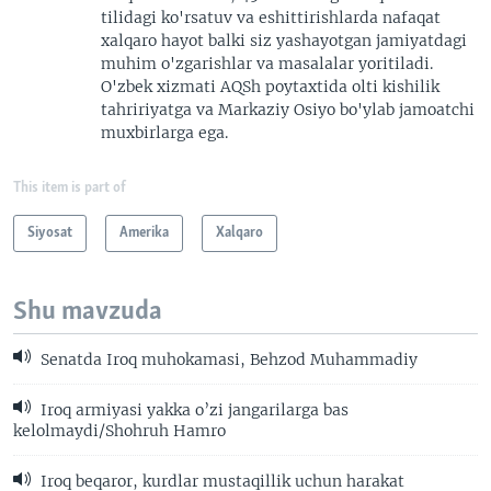
tilidagi ko'rsatuv va eshittirishlarda nafaqat
xalqaro hayot balki siz yashayotgan jamiyatdagi
muhim o'zgarishlar va masalalar yoritiladi.
O'zbek xizmati AQSh poytaxtida olti kishilik
tahririyatga va Markaziy Osiyo bo'ylab jamoatchi
muxbirlarga ega.
This item is part of
Siyosat
Amerika
Xalqaro
Shu mavzuda
Senatda Iroq muhokamasi, Behzod Muhammadiy
Iroq armiyasi yakka o’zi jangarilarga bas
kelolmaydi/Shohruh Hamro
Iroq beqaror, kurdlar mustaqillik uchun harakat